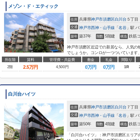
メゾン・ド・エティック
兵庫県
神戸市須磨区
白川台
５丁目
住所
交通
神戸市西神・山手線
「
名谷
」駅 バ
築37年
5階建
鉄筋
築年
階数
構造
神戸市須磨区近辺での新居なら、人気の
でしょうか。コンロが一つついています、
所在階
賃料
管理費・共益費
敷金
礼金
間取り
2.5
万円
0万円
0万円
2階
4,500円
1R
白川台ハイツ
兵庫県
神戸市須磨区
白川台
７丁目
住所
交通
神戸市西神・山手線
「
名谷
」駅 バ
築50年
4階建
鉄筋
築年
階数
構造
「白川台ハイツ」：神戸市須磨区エリア