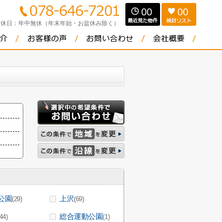
00
00
定休日：
年中無休（年末年始・お盆休み除く）
公園
上沢
(29)
(69)
総合運動公園
(44)
(1)