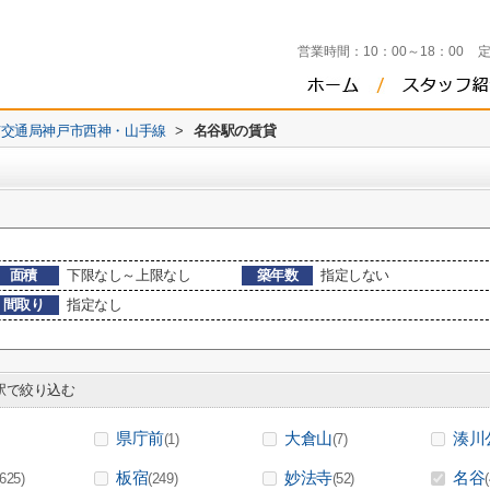
営業時間：
10：00～18：00
市交通局神戸市西神・山手線
>
名谷駅の賃貸
面積
下限なし～上限なし
築年数
指定しない
間取り
指定なし
で絞り込む
県庁前
大倉山
湊川
(1)
(7)
板宿
妙法寺
名谷
(625)
(249)
(52)