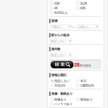
3DK
3LDK
4K
4DK
4LDK以上
面積
～
駅からの徒歩
築年数
28
件が該当
情報公開日
指定しない
本日
3日以内
1週間以内
画像・動画あり
画像あり
動画あり
パノラマあり