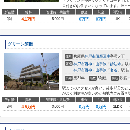
「ブリランテ神戸マグノリアコート」の
ロ付きのお住まいになっています。IHヒー
所在階
賃料
管理費・共益費
敷金
礼金
間取り
4.1
万円
0万円
0万円
2階
5,000円
1K
グリーン須磨
兵庫県
神戸市須磨区
車
字霜ノ下
住所
交通
神戸市西神・山手線
「
妙法寺
」駅 
神戸市西神・山手線
「
名谷
」駅 徒
築31年
3階建
鉄筋
築年
階数
構造
駅までのアクセスが良い、徒歩13分のと
がよく利便性が高いのが敷地内ごみ置き場
所在階
賃料
管理費・共益費
敷金
礼金
間取り
4.5
万円
0万円
0万円
3階
3,000円
1LDK