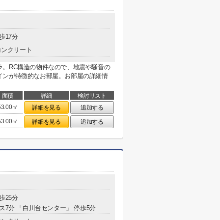
歩17分
コンクリート
ラ。RC構造の物件なので、地震や騒音の
インが特徴的なお部屋。お部屋の詳細情
面積
詳細
検討リスト
53.00㎡
詳細を見る
追加する
53.00㎡
詳細を見る
追加する
歩25分
ス7分 「白川台センター」 停歩5分