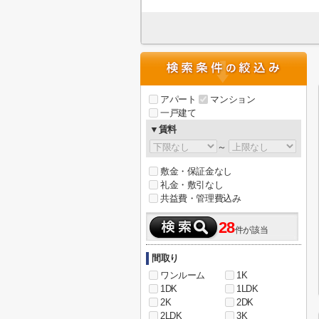
アパート
マンション
一戸建て
▼賃料
～
敷金・保証金なし
礼金・敷引なし
共益費・管理費込み
28
件が該当
間取り
ワンルーム
1K
1DK
1LDK
2K
2DK
2LDK
3K