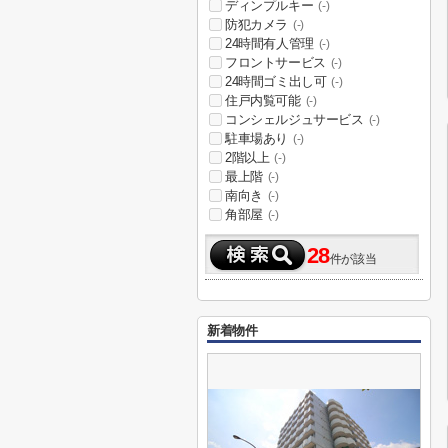
ディンプルキー
(-)
防犯カメラ
(-)
24時間有人管理
(-)
フロントサービス
(-)
24時間ゴミ出し可
(-)
住戸内覧可能
(-)
コンシェルジュサービス
(-)
駐車場あり
(-)
2階以上
(-)
最上階
(-)
南向き
(-)
角部屋
(-)
28
件が該当
新着物件