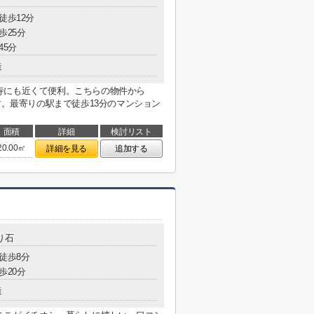
徒歩12分
歩25分
45分
造
寺にも近くて便利。こちらの物件から
す。最寄りの駅まで徒歩13分のマンション
面積
詳細
検討リスト
20.00㎡
詳細を見る
追加する
り石
 徒歩8分
歩20分
造