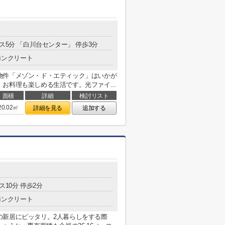
ス5分 「白川台センター」 停歩3分
コンクリート
物件「メゾン・ド・エティック」はいかが
お料理も楽しめる生活です。光ファイ...
面積
詳細
検討リスト
20.02㎡
詳細を見る
追加する
ス10分 停歩2分
コンクリート
の新居にピッタリ。2人暮らしをする際