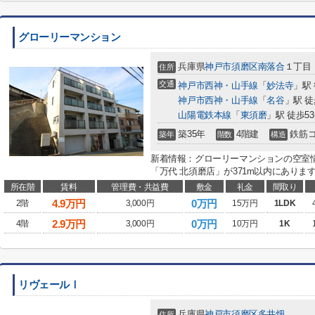
グローリーマンション
兵庫県
神戸市須磨区
南落合
１丁目
住所
交通
神戸市西神・山手線
「
妙法寺
」駅
神戸市西神・山手線
「
名谷
」駅 徒
山陽電鉄本線
「
東須磨
」駅 徒歩5
築35年
4階建
鉄筋
築年
階数
構造
新着情報：グローリーマンションの空室
「万代 北須磨店」が371m以内にあります
所在階
賃料
管理費・共益費
敷金
礼金
間取り
4.9
万円
0万円
2階
3,000円
15万円
1LDK
2.9
万円
0万円
4階
3,000円
10万円
1K
リヴェールⅠ
兵庫県
神戸市須磨区
多井畑
住所