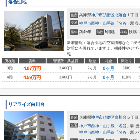
落合団地
兵庫県
神戸市須磨区
北落合
１丁目
住所
交通
神戸市西神・山手線
「
名谷
」駅 徒
築45年
5階建
鉄筋
築年
階数
構造
新着情報：落合団地の空室情報ならコチ
対策にも優れていますよ。機能性やデザ
報...
所在階
賃料
管理費・共益費
敷金
礼金
間取り
4.87
万円
0ヶ月
3階
3,400円
2ヶ月
3DK
4.59
万円
0ヶ月
4階
3,400円
2ヶ月
1LDK
リアライズ白川台
兵庫県
神戸市須磨区
白川台
５丁目
住所
交通
神戸市西神・山手線
「
名谷
」駅 徒
神戸市西神・山手線
「
名谷
」駅 バ