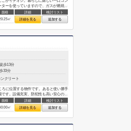
ここがイチオシ。暮らしに嬉しい一口コン
ターを使っていますので、ガスが燃焼...
面積
詳細
検討リスト
20.25㎡
詳細を見る
追加する
徒歩13分
歩33分
コンクリート
ころに位置する物件です。あると使い勝手
です。設備充実、防犯性も高い安心の...
面積
詳細
検討リスト
40.00㎡
詳細を見る
追加する