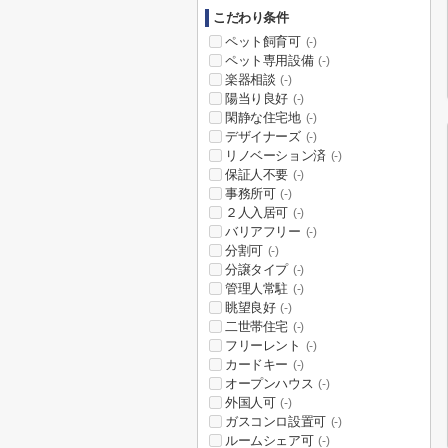
こだわり条件
ペット飼育可
(-)
ペット専用設備
(-)
楽器相談
(-)
陽当り良好
(-)
閑静な住宅地
(-)
デザイナーズ
(-)
リノベーション済
(-)
保証人不要
(-)
事務所可
(-)
２人入居可
(-)
バリアフリー
(-)
分割可
(-)
分譲タイプ
(-)
管理人常駐
(-)
眺望良好
(-)
二世帯住宅
(-)
フリーレント
(-)
カードキー
(-)
オープンハウス
(-)
外国人可
(-)
ガスコンロ設置可
(-)
ルームシェア可
(-)