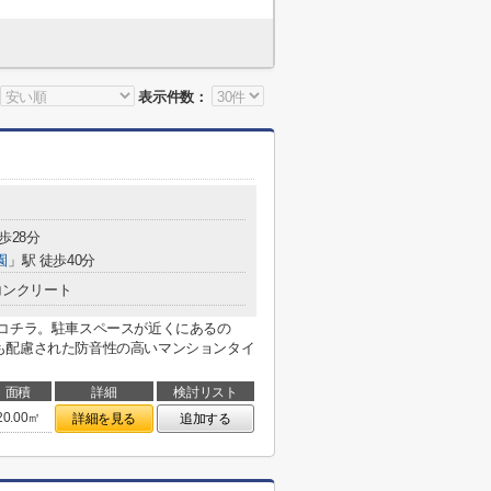
表示件数：
歩28分
園
」駅 徒歩40分
コンクリート
らコチラ。駐車スペースが近くにあるの
も配慮された防音性の高いマンションタイ
面積
詳細
検討リスト
20.00㎡
詳細を見る
追加する