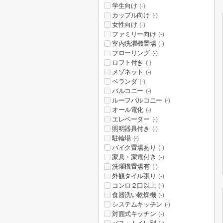
学生向け
(-)
カップル向け
(-)
女性向け
(-)
ファミリー向け
(-)
室内洗濯機置場
(-)
フローリング
(-)
ロフト付き
(-)
メゾネット
(-)
ベランダ
(-)
バルコニー
(-)
ルーフバルコニー
(-)
オール電化
(-)
エレベーター
(-)
照明器具付き
(-)
駐輪場
(-)
バイク置場あり
(-)
家具・家電付き
(-)
洗濯機置場有
(-)
外観タイル張り
(-)
コンロ２口以上
(-)
食器洗い乾燥機
(-)
システムキッチン
(-)
対面式キッチン
(-)