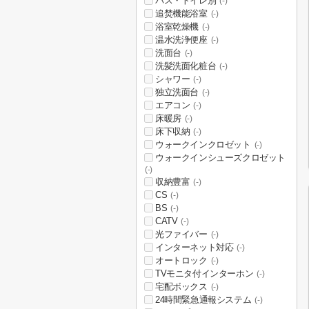
バス・トイレ別
(-)
追焚機能浴室
(-)
浴室乾燥機
(-)
温水洗浄便座
(-)
洗面台
(-)
洗髪洗面化粧台
(-)
シャワー
(-)
独立洗面台
(-)
エアコン
(-)
床暖房
(-)
床下収納
(-)
ウォークインクロゼット
(-)
ウォークインシューズクロゼット
(-)
収納豊富
(-)
CS
(-)
BS
(-)
CATV
(-)
光ファイバー
(-)
インターネット対応
(-)
オートロック
(-)
TVモニタ付インターホン
(-)
宅配ボックス
(-)
24時間緊急通報システム
(-)