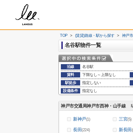
TOP
>
(賃貸)路線・駅から探す
>
神戸
名谷駅物件一覧
沿線
名谷駅
賃料
下限なし～上限なし
駅徒歩
指定しない
設備条件
指定なし
神戸市交通局神戸市西神・山手線
駅
新神戸
三宮
(1)
(5)
長田
新長田
(224)