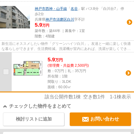
神戸市西神・山手線
「
名谷
」駅 バス8分 「白川台7」 停
歩2分
兵庫県
神戸市須磨区
白川
字不計
5.9
万円
築年数：築44年 ｜募集中：
1室
階数：4階建
新生活にオススメしたい物件「グリーンハイツ白川」。友達と一緒に楽しく快適
な暮らしができます、生活費軽減。洗濯機が室内にあれば、洗濯が楽しくできま
すよ。皆で仲良く生活できる3...
5.9
万
円
(管理費・共益費 2,500円)
敷：0万円｜礼：35万円
所在階：1階
間取り：3LDK
面積：60.00㎡
該当公開件数
1
棟 空き数
1
件
1-1
棟表示
チェックした物件をまとめて
検討リストに追加
お問い合わせ