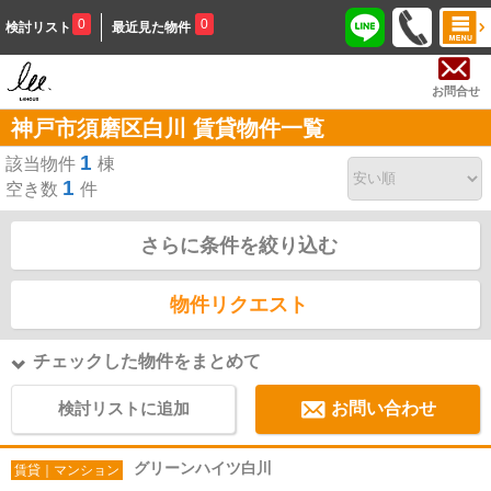
0
0
検討リスト
最近見た物件
お問合せ
神戸市須磨区白川 賃貸物件一覧
1
該当物件
棟
1
空き数
件
さらに条件を絞り込む
物件リクエスト
チェックした物件をまとめて
検討リストに追加
お問い合わせ
グリーンハイツ白川
賃貸｜マンション