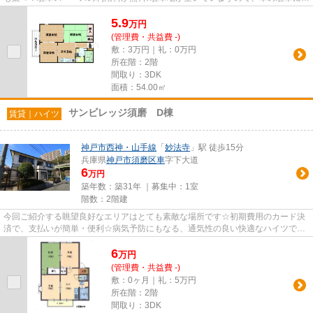
用することができます♪管理...
5.9
万
円
(管理費・共益費 -)
敷：3万円｜礼：0万円
所在階：2階
間取り：3DK
面積：54.00㎡
サンビレッジ須磨 D棟
賃貸｜ハイツ
神戸市西神・山手線
「
妙法寺
」駅 徒歩15分
兵庫県
神戸市須磨区
車
字下大道
6
万円
築年数：築31年 ｜募集中：
1室
階数：2階建
今回ご紹介する眺望良好なエリアはとても素敵な場所です☆初期費用のカード決
済で、支払いが簡単・便利☆病気予防にもなる、通気性の良い快適なハイツです
☆駅へも徒歩でのアクセスが可能...
6
万
円
(管理費・共益費 -)
敷：0ヶ月｜礼：5万円
所在階：2階
間取り：3DK