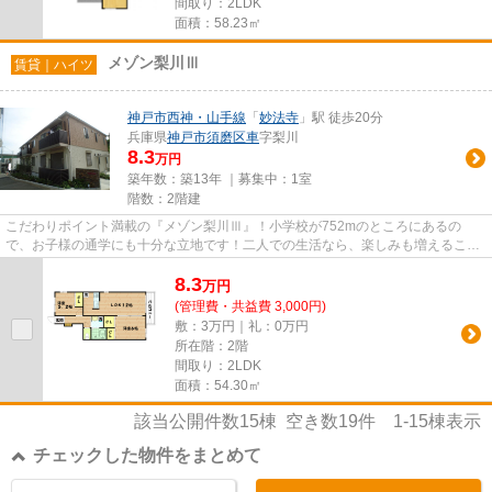
間取り：2LDK
面積：58.23㎡
メゾン梨川Ⅲ
賃貸｜ハイツ
神戸市西神・山手線
「
妙法寺
」駅 徒歩20分
兵庫県
神戸市須磨区
車
字梨川
8.3
万円
築年数：築13年 ｜募集中：
1室
階数：2階建
こだわりポイント満載の『メゾン梨川Ⅲ』！小学校が752mのところにあるの
で、お子様の通学にも十分な立地です！二人での生活なら、楽しみも増えること
間違いなし！3口コンロでお料理が...
8.3
万
円
(管理費・共益費 3,000円)
敷：3万円｜礼：0万円
所在階：2階
間取り：2LDK
面積：54.30㎡
該当公開件数
15
棟 空き数
19
件
1-15
棟表示
チェックした物件をまとめて