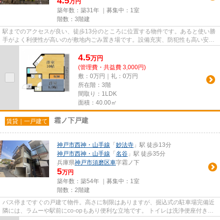
4.5
万円
築年数：築31年 ｜募集中：
1室
階数：3階建
駅までのアクセスが良い、徒歩13分のところに位置する物件です。あると使い勝
手がよく利便性が高いのが敷地内ごみ置き場です。設備充実、防犯性も高い安心
のマンション物件です。実物...
4.5
万
円
(管理費・共益費 3,000円)
敷：0万円｜礼：0万円
所在階：3階
間取り：1LDK
面積：40.00㎡
霜ノ下戸建
賃貸｜一戸建て
神戸市西神・山手線
「
妙法寺
」駅 徒歩13分
神戸市西神・山手線
「
名谷
」駅 徒歩35分
兵庫県
神戸市須磨区
車
字霜ノ下
5
万円
築年数：築54年 ｜募集中：
1室
階数：2階建
バス停まですぐの戸建て物件。高さに制限はありますが、掘込式の駐車場完備近
隣には、ラムーや駅前にco-opもあり便利な立地です。 トイレは洗浄便座付きで
すよ('ω')