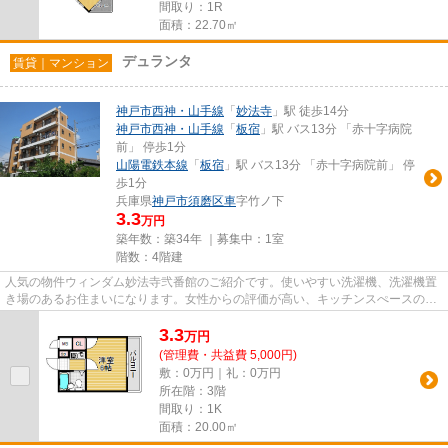
間取り：1R
面積：22.70㎡
デュランタ
賃貸｜マンション
神戸市西神・山手線
「
妙法寺
」駅 徒歩14分
神戸市西神・山手線
「
板宿
」駅 バス13分 「赤十字病院
前」 停歩1分
山陽電鉄本線
「
板宿
」駅 バス13分 「赤十字病院前」 停
歩1分
兵庫県
神戸市須磨区
車
字竹ノ下
3.3
万円
築年数：築34年 ｜募集中：
1室
階数：4階建
人気の物件ウィンダム妙法寺弐番館のご紹介です。使いやすい洗濯機、洗濯機置
き場のあるお住まいになります。女性からの評価が高い、キッチンスぺースのあ
る物件。安心して暮らせる耐...
3.3
万
円
(管理費・共益費 5,000円)
敷：0万円｜礼：0万円
所在階：3階
間取り：1K
面積：20.00㎡