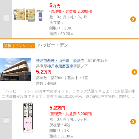
5
万
円
(管理費・共益費 2,000円)
敷：0ヶ月｜礼：0ヶ月
所在階：-
間取り：3DK
面積：50.20㎡
ハッピー・デン
賃貸｜マンション
神戸市西神・山手線
「
妙法寺
」駅 徒歩18分
兵庫県
神戸市須磨区
車
字潰ノ下
5.2
万円
築年数：築20年 ｜募集中：
1室
階数：4階建
「ハッピー・デン」のおすすめポイント。ラクラク洗濯できるようにお部屋の中
に洗濯機が設置できます。専有面積は31.00平米。魅力的な中古物件。閑静な住
宅地なら、静かな物件を手に入...
5.2
万
円
(管理費・共益費 3,200円)
敷：0万円｜礼：0ヶ月
所在階：4階
間取り：1K
面積：31.00㎡