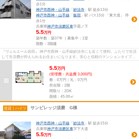
歩1分
神戸市西神・山手線
「
妙法寺
」駅 徒歩13分
神戸市西神・山手線
「
板宿
」駅 バス15分 「東大道」 停
歩1分
兵庫県
神戸市須磨区
車
字霜ノ下
5.5
万円
築年数：築37年 ｜募集中：
1室
階数：3階建
『ヴェルエール岩田』:神戸市西神・山手線妙法寺にも近くて便利。ふたりで生活
して生活費が抑えられるお住まいになります。安心と信頼のマンションタイプの
物件。幅広く活用できるクロ...
5.5
万
円
(管理費・共益費 3,000円)
敷：0万円｜礼：0万円
所在階：2階
間取り：2DK
面積：45.00㎡
サンビレッジ須磨 G棟
賃貸｜ハイツ
神戸市西神・山手線
「
妙法寺
」駅 徒歩15分
兵庫県
神戸市須磨区
車
字下大道
5.5
万円