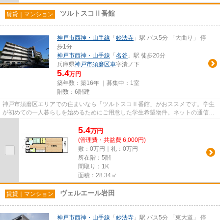
ツルトスコⅡ番館
賃貸｜マンション
神戸市西神・山手線
「
妙法寺
」駅 バス5分 「大曲り」 停
歩1分
神戸市西神・山手線
「
名谷
」駅 徒歩20分
兵庫県
神戸市須磨区
車
字潰ノ下
5.4
万円
築年数：築16年 ｜募集中：
1室
階数：6階建
神戸市須磨区エリアでの住まいなら「ツルトスコⅡ番館」がおススメです。学生
が初めての一人暮らしを始めるためにご用意した学生希望物件。ネットの通信が
速い光ファイバーを使用してい...
5.4
万
円
(管理費・共益費 6,000円)
敷：0万円｜礼：0万円
所在階：5階
間取り：1K
面積：28.34㎡
ヴェルエール岩田
賃貸｜マンション
神戸市西神・山手線
「
妙法寺
」駅 バス5分 「東大道」 停