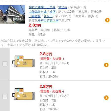
神戸市西神・山手線
「
妙法寺
」駅 徒歩15分
山陽電鉄本線
「
板宿
」駅 バス15分 「車大道」 停歩1分
山陽本線
「
新長田
」駅 バス20分 「車大道」 停歩1分
兵庫県
神戸市須磨区
車
字霜ノ下
2.8
万円
築年数：築35年 ｜募集中：
2室
階数：3階建
妙法寺駅まで徒歩15分、車大道のバス停まで徒歩1分と交通の便がいい物件で
す。大型バイクも置ける駐輪場あり
2.8
万
円
(管理費・共益費 -)
敷：0ヶ月｜礼：0ヶ月
所在階：2階
間取り：1K
面積：20.00㎡
2.8
万
円
(管理費・共益費 -)
敷：0万円｜礼：0万円
所在階：2階
間取り：1K
面積：20.00㎡