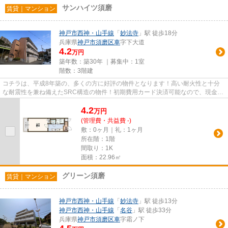
サンハイツ須磨
賃貸｜マンション
神戸市西神・山手線
「
妙法寺
」駅 徒歩18分
兵庫県
神戸市須磨区
車
字下大道
4.2
万円
築年数：築30年 ｜募集中：
1室
階数：3階建
コチラは、平成8年築の、多くの方に好評の物件となります！高い耐火性と十分
な耐震性を兼ね備えたSRC構造の物件！初期費用カード決済可能なので、現金を
用意する手間が省けます！機能...
4.2
万
円
(管理費・共益費 -)
敷：0ヶ月｜礼：1ヶ月
所在階：1階
間取り：1K
面積：22.96㎡
グリーン須磨
賃貸｜マンション
神戸市西神・山手線
「
妙法寺
」駅 徒歩13分
神戸市西神・山手線
「
名谷
」駅 徒歩33分
兵庫県
神戸市須磨区
車
字霜ノ下