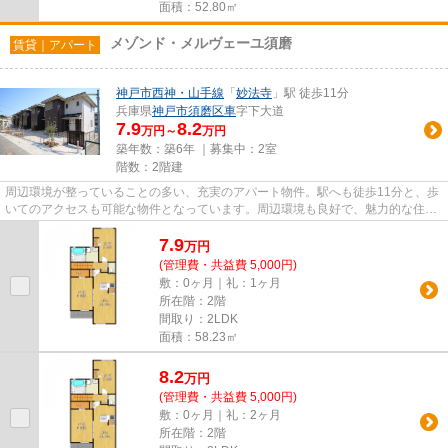
面積：52.80㎡
メゾンド・メルヴェーユ須磨
賃貸｜アパート
神戸市西神・山手線
「
妙法寺
」駅 徒歩11分
兵庫県
神戸市須磨区
車
字下大道
7.9
8.2
万円～
万円
築年数：築6年 ｜募集中：
2室
階数：2階建
周辺環境が整っていることの多い、充実のアパート物件。駅へも徒歩11分と、歩
いてのアクセスも可能な物件となっています。周辺環境も良好で、魅力的な住環
境のある、令和2年築の物件で...
7.9
万
円
(管理費・共益費 5,000円)
敷：0ヶ月｜礼：1ヶ月
所在階：2階
間取り：2LDK
面積：58.23㎡
8.2
万
円
(管理費・共益費 5,000円)
敷：0ヶ月｜礼：2ヶ月
所在階：2階