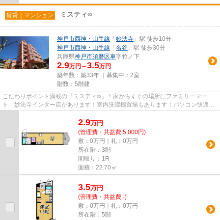
ミスティ∞
賃貸｜マンション
神戸市西神・山手線
「
妙法寺
」駅 徒歩10分
神戸市西神・山手線
「
名谷
」駅 徒歩30分
兵庫県
神戸市須磨区
車
字竹ノ下
2.9
3.5
万円～
万円
築年数：築33年 ｜募集中：
2室
階数：5階建
こだわりポイント満載の『ミスティ∞』！家からすぐの場所にファミリーマー
ト 妙法寺インター店があります！室内洗濯機置場もあります！パソコン快適、
高速ネット回線で通信がラクラク...
2.9
万
円
(管理費・共益費 5,000円)
敷：0万円｜礼：0万円
所在階：3階
間取り：1R
面積：22.70㎡
3.5
万
円
(管理費・共益費 -)
敷：0万円｜礼：0万円
所在階：5階