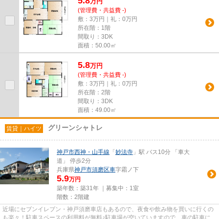
5.8
万
円
(管理費・共益費 -)
敷：3万円｜礼：0万円
所在階：1階
間取り：3DK
面積：50.00㎡
5.8
万
円
(管理費・共益費 -)
敷：3万円｜礼：0万円
所在階：2階
間取り：3DK
面積：49.00㎡
グリーンシャトレ
賃貸｜ハイツ
神戸市西神・山手線
「
妙法寺
」駅 バス10分 「車大
道」 停歩2分
兵庫県
神戸市須磨区
車
字霜ノ下
5.9
万円
築年数：築31年 ｜募集中：
1室
階数：2階建
近場にセブンイレブン・神戸須磨車店もあるので、夜食や飲み物を買いに行くの
も楽々！駐車スペースの利用料が無料♪駐車場が空いていますので、車の駐車に使