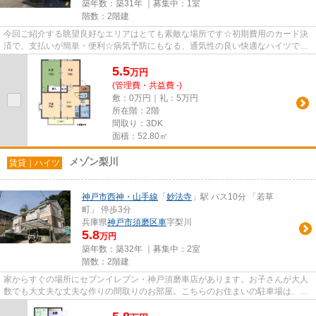
築年数：築31年 ｜募集中：
1室
階数：2階建
今回ご紹介する眺望良好なエリアはとても素敵な場所です☆初期費用のカード決
済で、支払いが簡単・便利☆病気予防にもなる、通気性の良い快適なハイツです
☆駅へも徒歩でのアクセスが可能...
5.5
万
円
(管理費・共益費 -)
敷：0万円｜礼：5万円
所在階：2階
間取り：3DK
面積：52.80㎡
メゾン梨川
賃貸｜ハイツ
神戸市西神・山手線
「
妙法寺
」駅 バス10分 「若草
町」 停歩3分
兵庫県
神戸市須磨区
車
字梨川
5.8
万円
築年数：築32年 ｜募集中：
2室
階数：2階建
家からすぐの場所にセブンイレブン・神戸須磨車店があります。お子さんが大人
数でも大丈夫な丈夫な作りの間取りのお部屋。こちらのお住まいの駐車場は、現
在空きがあるので駐車可能で...