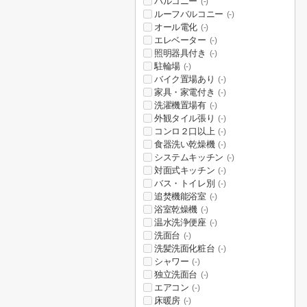
バルコニー
(-)
ルーフバルコニー
(-)
オール電化
(-)
エレベーター
(-)
照明器具付き
(-)
駐輪場
(-)
バイク置場あり
(-)
家具・家電付き
(-)
洗濯機置場有
(-)
外観タイル張り
(-)
コンロ２口以上
(-)
食器洗い乾燥機
(-)
システムキッチン
(-)
対面式キッチン
(-)
バス・トイレ別
(-)
追焚機能浴室
(-)
浴室乾燥機
(-)
温水洗浄便座
(-)
洗面台
(-)
洗髪洗面化粧台
(-)
シャワー
(-)
独立洗面台
(-)
エアコン
(-)
床暖房
(-)