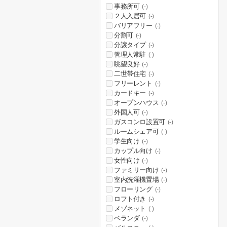
事務所可
(-)
２人入居可
(-)
バリアフリー
(-)
分割可
(-)
分譲タイプ
(-)
管理人常駐
(-)
眺望良好
(-)
二世帯住宅
(-)
フリーレント
(-)
カードキー
(-)
オープンハウス
(-)
外国人可
(-)
ガスコンロ設置可
(-)
ルームシェア可
(-)
学生向け
(-)
カップル向け
(-)
女性向け
(-)
ファミリー向け
(-)
室内洗濯機置場
(-)
フローリング
(-)
ロフト付き
(-)
メゾネット
(-)
ベランダ
(-)