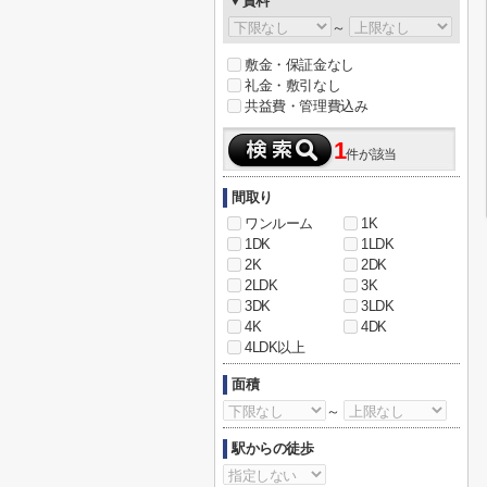
▼賃料
～
敷金・保証金なし
礼金・敷引なし
共益費・管理費込み
1
件が該当
間取り
ワンルーム
1K
1DK
1LDK
2K
2DK
2LDK
3K
3DK
3LDK
4K
4DK
4LDK以上
面積
～
駅からの徒歩