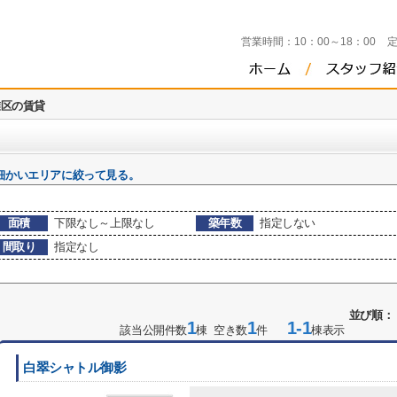
営業時間：
10：00～18：00
灘区の賃貸
細かいエリアに絞って見る。
面積
下限なし～上限なし
築年数
指定しない
間取り
指定なし
並び順：
1
1
1-1
該当公開件数
棟 空き数
件
棟表示
白翠シャトル御影