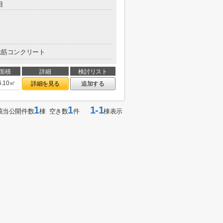
目
鉄筋コンクリート
面積
詳細
検討リスト
6.10㎡
詳細を見る
追加する
1
1
1-1
該当公開件数
棟 空き数
件
棟表示