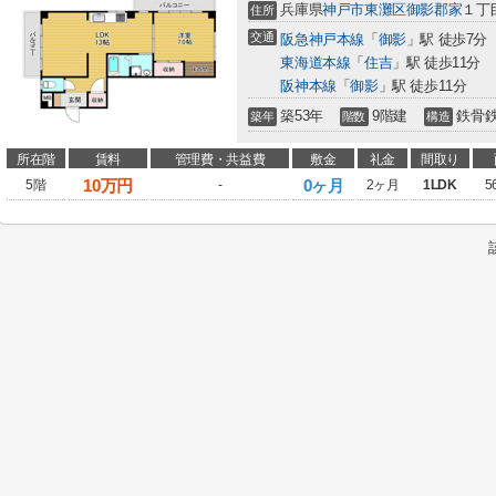
兵庫県
神戸市東灘区
御影郡家
１丁
住所
交通
阪急神戸本線
「
御影
」駅 徒歩7分
東海道本線
「
住吉
」駅 徒歩11分
阪神本線
「
御影
」駅 徒歩11分
築53年
9階建
鉄骨
築年
階数
構造
所在階
賃料
管理費・共益費
敷金
礼金
間取り
10
万円
0ヶ月
5階
-
2ヶ月
1LDK
5