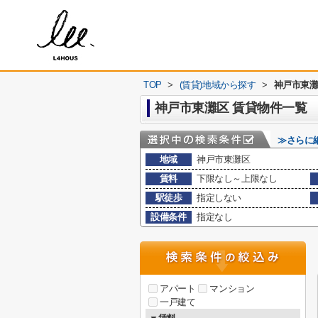
TOP
>
(賃貸)地域から探す
>
神戸市東
神戸市東灘区 賃貸物件一覧
≫さらに
地域
神戸市東灘区
賃料
下限なし～上限なし
駅徒歩
指定しない
設備条件
指定なし
アパート
マンション
一戸建て