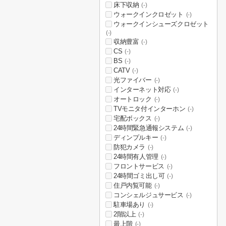
床下収納
(-)
ウォークインクロゼット
(-)
ウォークインシューズクロゼット
(-)
収納豊富
(-)
CS
(-)
BS
(-)
CATV
(-)
光ファイバー
(-)
インターネット対応
(-)
オートロック
(-)
TVモニタ付インターホン
(-)
宅配ボックス
(-)
24時間緊急通報システム
(-)
ディンプルキー
(-)
防犯カメラ
(-)
24時間有人管理
(-)
フロントサービス
(-)
24時間ゴミ出し可
(-)
住戸内覧可能
(-)
コンシェルジュサービス
(-)
駐車場あり
(-)
2階以上
(-)
最上階
(-)