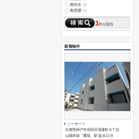
南向き
(-)
角部屋
(-)
1
件が該当
新着物件
シーポート
兵庫県神戸市長田区海運町８丁目
山陽本線「鷹取」駅 徒歩11分