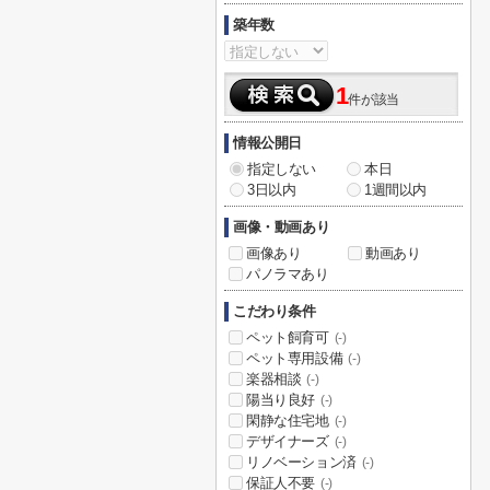
築年数
1
件が該当
情報公開日
指定しない
本日
3日以内
1週間以内
画像・動画あり
画像あり
動画あり
パノラマあり
こだわり条件
ペット飼育可
(-)
ペット専用設備
(-)
楽器相談
(-)
陽当り良好
(-)
閑静な住宅地
(-)
デザイナーズ
(-)
リノベーション済
(-)
保証人不要
(-)