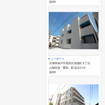
築8年
シーポート
兵庫県神戸市長田区海運町８丁目
山陽本線「鷹取」駅 徒歩11分
築8年