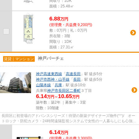
間取り：1DK
面積：25.48㎡
6.88
万
円
(管理費・共益費 9,200円)
敷：0万円｜礼：0万円
所在階：3階
間取り：1DK
面積：27.31㎡
神戸パーチェ
賃貸｜マンション
神戸高速東西線
「
高速長田
」駅 徒歩5分
神戸市西神・山手線
「
長田
」駅 徒歩5分
山陽本線
「
兵庫
」駅 徒歩10分
兵庫県
神戸市長田区
二番町
３丁目
6.14
10.65
万円～
万円
築年数：築2年 ｜募集中：
3室
階数：10階建
長田区に初登場のアドバンスシリーズ！待望の新築デザイナーズ物件(^^)/ オー
トロック・防犯カメラ・24時間遠隔監視システムで女性の一人暮らしにも心強い
です。最新の設備で充実生活...
6.14
万
円
(管理費・共益費 3,300円)