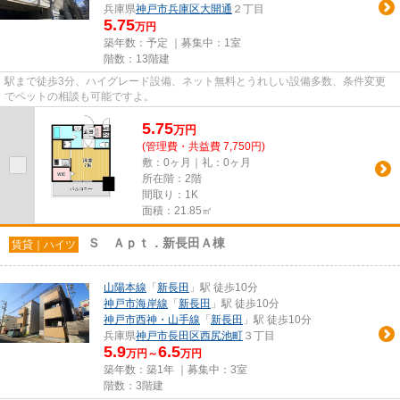
兵庫県
神戸市兵庫区
大開通
２丁目
5.75
万円
築年数：予定 ｜募集中：
1室
階数：13階建
駅まで徒歩3分、ハイグレード設備、ネット無料とうれしい設備多数、条件変更
でペットの相談も可能ですよ。
5.75
万
円
(管理費・共益費 7,750円)
敷：0ヶ月｜礼：0ヶ月
所在階：2階
間取り：1K
面積：21.85㎡
Ｓ Ａｐｔ．新長田Ａ棟
賃貸｜ハイツ
山陽本線
「
新長田
」駅 徒歩10分
神戸市海岸線
「
新長田
」駅 徒歩10分
神戸市西神・山手線
「
新長田
」駅 徒歩10分
兵庫県
神戸市長田区
西尻池町
３丁目
5.9
6.5
万円～
万円
築年数：築1年 ｜募集中：
3室
階数：3階建