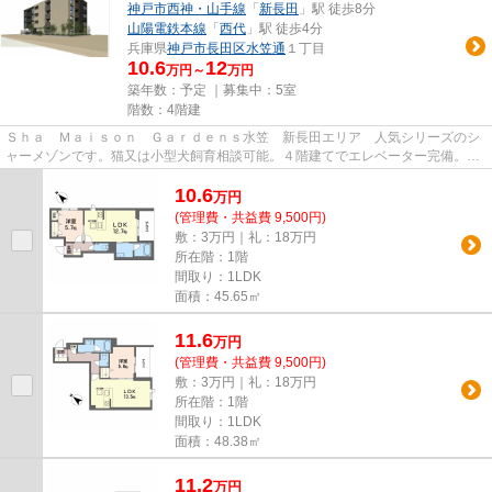
神戸市西神・山手線
「
新長田
」駅 徒歩8分
山陽電鉄本線
「
西代
」駅 徒歩4分
兵庫県
神戸市長田区
水笠通
１丁目
10.6
12
万円～
万円
築年数：予定 ｜募集中：
5室
階数：4階建
Ｓｈａ Ｍａｉｓｏｎ Ｇａｒｄｅｎｓ水笠 新長田エリア 人気シリーズのシ
ャーメゾンです。猫又は小型犬飼育相談可能。４階建てでエレベーター完備。イ
ンターネット使用料も無料で...
10.6
万
円
(管理費・共益費 9,500円)
敷：3万円｜礼：18万円
所在階：1階
間取り：1LDK
面積：45.65㎡
11.6
万
円
(管理費・共益費 9,500円)
敷：3万円｜礼：18万円
所在階：1階
間取り：1LDK
面積：48.38㎡
11.2
万
円