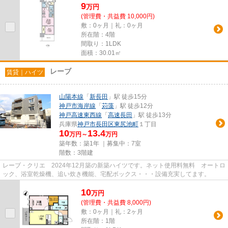
9
万
円
(管理費・共益費 10,000円)
敷：0ヶ月｜礼：0ヶ月
所在階：4階
間取り：1LDK
面積：30.01㎡
レーブ
賃貸｜ハイツ
山陽本線
「
新長田
」駅 徒歩15分
神戸市海岸線
「
苅藻
」駅 徒歩12分
神戸高速東西線
「
高速長田
」駅 徒歩13分
兵庫県
神戸市長田区
東尻池町
１丁目
10
13.4
万円～
万円
築年数：築1年 ｜募集中：
7室
階数：3階建
レーブ・クリエ 2024年12月築の新築ハイツです。ネット使用料無料 オートロ
ック、浴室乾燥機、追い炊き機能、宅配ボックス・・・設備充実してます。
10
万
円
(管理費・共益費 8,000円)
敷：0ヶ月｜礼：2ヶ月
所在階：1階