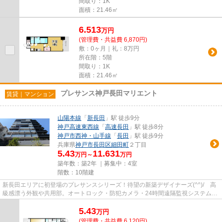
間取り：1K
面積：21.46㎡
6.513
万
円
(管理費・共益費 6,870円)
敷：0ヶ月｜礼：8万円
所在階：5階
間取り：1K
面積：21.46㎡
プレサンス神戸長田マリエント
賃貸｜マンション
山陽本線
「
新長田
」駅 徒歩9分
神戸高速東西線
「
高速長田
」駅 徒歩8分
神戸市西神・山手線
「
長田
」駅 徒歩9分
兵庫県
神戸市長田区
細田町
２丁目
5.43
11.631
万円～
万円
築年数：築2年 ｜募集中：
4室
階数：10階建
新長田エリアに初登場のプレサンスシリーズ！待望の新築デザイナーズ(^^)/ 高
級感漂う外観や共用部。オートロック・防犯カメラ・24時間遠隔監視システムで
女性の一人暮らしにも心強い...
5.43
万
円
(管理費・共益費 6,120円)