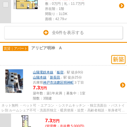
敷：0万円｜礼：11.7万円
所在階：1階
間取り：1LDK
面積：42.79㎡
全6件を表示する
アリビア明神 A
賃貸｜アパート
山陽電鉄本線
「
板宿
」駅 徒歩9分
山陽本線
「
新長田
」駅 徒歩25分
兵庫県
神戸市須磨区
明神町
３丁目
7.3
万円
築年数：築1年未満 ｜募集中：
1室
階数：3階建
ネット無料 ・ペット可 ・エアコン ・システムキッチン ・独立洗面台 ・バストイ
レ別 ルームシェア不可・洗面所独立・暖房便座・追焚・高齢者相談・単身者可・
浴室乾燥機・ペットにつ...
7.3
万
円
(管理費・共益費 5,000円)