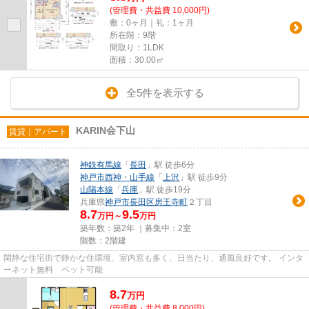
(管理費・共益費 10,000円)
敷：0ヶ月｜礼：1ヶ月
所在階：9階
間取り：1LDK
面積：30.00㎡
全5件を表示する
KARIN会下山
賃貸｜アパート
神鉄有馬線
「
長田
」駅 徒歩6分
神戸市西神・山手線
「
上沢
」駅 徒歩9分
山陽本線
「
兵庫
」駅 徒歩19分
兵庫県
神戸市長田区
房王寺町
２丁目
8.7
9.5
万円～
万円
築年数：築2年 ｜募集中：
2室
階数：2階建
閑静な住宅街で静かな住環境、室内窓も多く、日当たり、通風良好です。 インタ
ーネット無料 ペット可能
8.7
万
円
(管理費・共益費 8,000円)