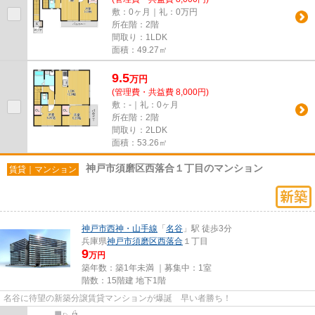
敷：0ヶ月｜礼：0万円
所在階：2階
間取り：1LDK
面積：49.27㎡
9.5
万
円
(管理費・共益費 8,000円)
敷：-｜礼：0ヶ月
所在階：2階
間取り：2LDK
面積：53.26㎡
神戸市須磨区西落合１丁目のマンション
賃貸｜マンション
神戸市西神・山手線
「
名谷
」駅 徒歩3分
兵庫県
神戸市須磨区
西落合
１丁目
9
万円
築年数：築1年未満 ｜募集中：
1室
階数：15階建 地下1階
名谷に待望の新築分譲賃貸マンションが爆誕 早い者勝ち！