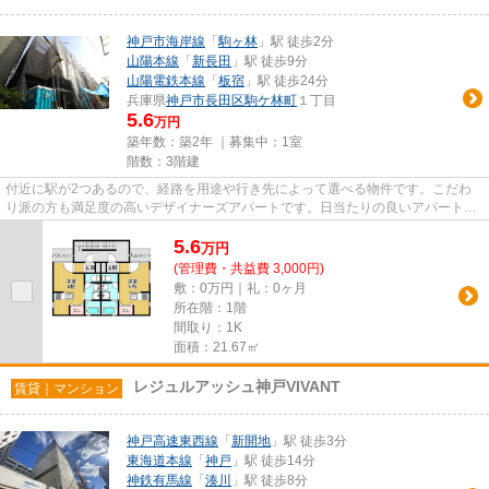
神戸市海岸線
「
駒ヶ林
」駅 徒歩2分
山陽本線
「
新長田
」駅 徒歩9分
山陽電鉄本線
「
板宿
」駅 徒歩24分
兵庫県
神戸市長田区
駒ケ林町
１丁目
5.6
万円
築年数：築2年 ｜募集中：
1室
階数：3階建
付近に駅が2つあるので、経路を用途や行き先によって選べる物件です。こだわ
り派の方も満足度の高いデザイナーズアパートです。日当たりの良いアパートで
す。クレジットカードで初期費...
5.6
万
円
(管理費・共益費 3,000円)
敷：0万円｜礼：0ヶ月
所在階：1階
間取り：1K
面積：21.67㎡
レジュルアッシュ神戸VIVANT
賃貸｜マンション
神戸高速東西線
「
新開地
」駅 徒歩3分
東海道本線
「
神戸
」駅 徒歩14分
神鉄有馬線
「
湊川
」駅 徒歩8分