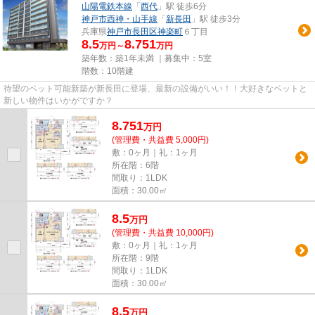
山陽電鉄本線
「
西代
」駅 徒歩6分
神戸市西神・山手線
「
新長田
」駅 徒歩3分
兵庫県
神戸市長田区
神楽町
６丁目
8.5
8.751
万円～
万円
築年数：築1年未満 ｜募集中：
5室
階数：10階建
待望のペット可能新築が新長田に登場、最新の設備がいい！！大好きなペットと
新しい物件はいかがですか？
8.751
万
円
(管理費・共益費 5,000円)
敷：0ヶ月｜礼：1ヶ月
所在階：6階
間取り：1LDK
面積：30.00㎡
8.5
万
円
(管理費・共益費 10,000円)
敷：0ヶ月｜礼：1ヶ月
所在階：9階
間取り：1LDK
面積：30.00㎡
8.5
万
円