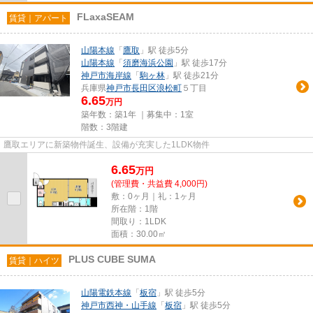
FLaxaSEAM
賃貸｜アパート
山陽本線
「
鷹取
」駅 徒歩5分
山陽本線
「
須磨海浜公園
」駅 徒歩17分
神戸市海岸線
「
駒ヶ林
」駅 徒歩21分
兵庫県
神戸市長田区
浪松町
５丁目
6.65
万円
築年数：築1年 ｜募集中：
1室
階数：3階建
鷹取エリアに新築物件誕生、設備が充実した1LDK物件
6.65
万
円
(管理費・共益費 4,000円)
敷：0ヶ月｜礼：1ヶ月
所在階：1階
間取り：1LDK
面積：30.00㎡
PLUS CUBE SUMA
賃貸｜ハイツ
山陽電鉄本線
「
板宿
」駅 徒歩5分
神戸市西神・山手線
「
板宿
」駅 徒歩5分