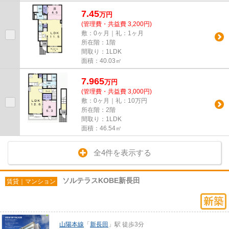
7.45
万
円
(管理費・共益費 3,200円)
敷：0ヶ月｜礼：1ヶ月
所在階：1階
間取り：1LDK
面積：40.03㎡
7.965
万
円
(管理費・共益費 3,000円)
敷：0ヶ月｜礼：10万円
所在階：2階
間取り：1LDK
面積：46.54㎡
全4件を表示する
ソルテラスKOBE新長田
賃貸｜マンション
山陽本線
「
新長田
」駅 徒歩3分