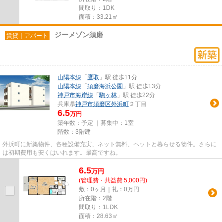
間取り：1DK
面積：33.21㎡
ジーメゾン須磨
賃貸｜アパート
山陽本線
「
鷹取
」駅 徒歩11分
山陽本線
「
須磨海浜公園
」駅 徒歩13分
神戸市海岸線
「
駒ヶ林
」駅 徒歩22分
兵庫県
神戸市須磨区
外浜町
２丁目
6.5
万円
築年数：予定 ｜募集中：
1室
階数：3階建
外浜町に新築物件、各種設備充実、ネット無料、ペットと暮らせる物件。さらに
は初期費用も安くはいれます。最高ですね。
6.5
万
円
(管理費・共益費 5,000円)
敷：0ヶ月｜礼：0万円
所在階：2階
間取り：1LDK
面積：28.63㎡