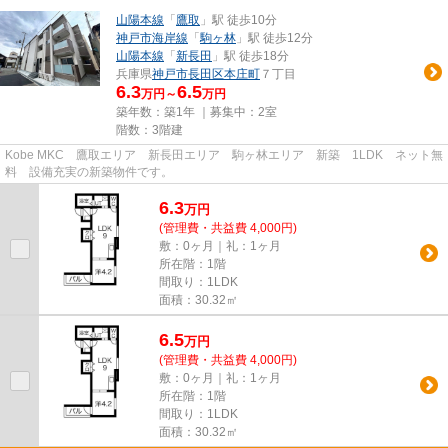
山陽本線
「
鷹取
」駅 徒歩10分
神戸市海岸線
「
駒ヶ林
」駅 徒歩12分
山陽本線
「
新長田
」駅 徒歩18分
兵庫県
神戸市長田区
本庄町
７丁目
6.3
6.5
万円～
万円
築年数：築1年 ｜募集中：
2室
階数：3階建
Kobe MKC 鷹取エリア 新長田エリア 駒ヶ林エリア 新築 1LDK ネット無
料 設備充実の新築物件です。
6.3
万
円
(管理費・共益費 4,000円)
敷：0ヶ月｜礼：1ヶ月
所在階：1階
間取り：1LDK
面積：30.32㎡
6.5
万
円
(管理費・共益費 4,000円)
敷：0ヶ月｜礼：1ヶ月
所在階：1階
間取り：1LDK
面積：30.32㎡