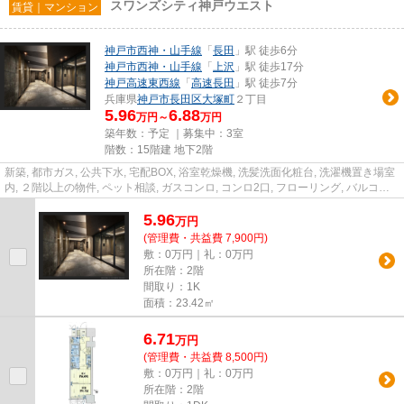
スワンズシティ神戸ウエスト
賃貸｜マンション
神戸市西神・山手線
「
長田
」駅 徒歩6分
神戸市西神・山手線
「
上沢
」駅 徒歩17分
神戸高速東西線
「
高速長田
」駅 徒歩7分
兵庫県
神戸市長田区
大塚町
２丁目
5.96
6.88
万円～
万円
築年数：予定 ｜募集中：
3室
階数：15階建 地下2階
新築, 都市ガス, 公共下水, 宅配BOX, 浴室乾燥機, 洗髪洗面化粧台, 洗濯機置き場室
内, ２階以上の物件, ペット相談, ガスコンロ, コンロ2口, フローリング, バルコニ
ー, エレベータ...
5.96
万
円
(管理費・共益費 7,900円)
敷：0万円｜礼：0万円
所在階：2階
間取り：1K
面積：23.42㎡
6.71
万
円
(管理費・共益費 8,500円)
敷：0万円｜礼：0万円
所在階：2階