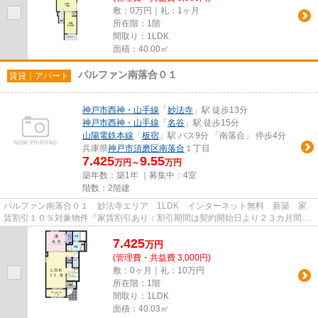
敷：0万円｜礼：1ヶ月
所在階：1階
間取り：1LDK
面積：40.00㎡
パルファン南落合０１
賃貸｜アパート
神戸市西神・山手線
「
妙法寺
」駅 徒歩13分
神戸市西神・山手線
「
名谷
」駅 徒歩15分
山陽電鉄本線
「
板宿
」駅 バス9分 「南落合」 停歩4分
兵庫県
神戸市須磨区
南落合
１丁目
7.425
9.55
万円～
万円
築年数：築1年 ｜募集中：
4室
階数：2階建
パルファン南落合０１ 妙法寺エリア 1LDK インターネット無料 新築 家
賃割引１０％対象物件『家賃割引あり：割引期間は契約開始日より２３カ月間
+日割り。割引対象は家賃のみで、...
7.425
万
円
(管理費・共益費 3,000円)
敷：0ヶ月｜礼：10万円
所在階：1階
間取り：1LDK
面積：40.03㎡