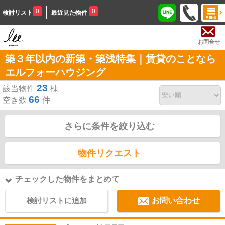
0
0
検討リスト
最近見た物件
お問合せ
築３年以内の新築・築浅特集｜賃貸のことなら
エルフォーハウジング
23
該当物件
棟
66
空き数
件
さらに条件を絞り込む
物件リクエスト
チェックした物件をまとめて
検討リストに追加
お問い合わせ