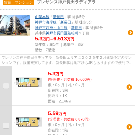
プレサンス神戸長田ラディアラ
賃貸｜マンション
山陽本線
「
新長田
」駅 徒歩5分
神戸市海岸線
「
新長田
」駅 徒歩5分
神戸市西神・山手線
「
新長田
」駅 徒歩5分
兵庫県
神戸市長田区
若松町
１丁目
5.3
6.513
万円～
万円
築年数：築1年 ｜募集中：
3室
階数：7階建
プレサンス神戸長田ラディアラ 新長田エリアに２０２５年２月建築予定のマン
ションです。設備充実してます。新長田駅は地下鉄もJRもありますので便利で
す！ネット使用料無料！
5.3
万
円
(管理費・共益費 10,000円)
敷：0ヶ月｜礼：0ヶ月
所在階：3階
間取り：1K
面積：21.46㎡
5.59
万
円
(管理費・共益費 6,870円)
敷：0ヶ月｜礼：1ヶ月
所在階：5階