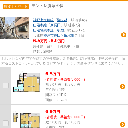
モントレ腕塚久保
賃貸｜アパート
神戸市海岸線
「
駒ヶ林
」駅 徒歩6分
山陽本線
「
新長田
」駅 徒歩7分
山陽電鉄本線
「
板宿
」駅 徒歩19分
兵庫県
神戸市長田区
腕塚町
７丁目
6.5
6.9
万円～
万円
築年数：築2年 ｜募集中：
2室
階数：2階建
おしゃれな室内空間が魅力の物件爆誕、新長田駅、駒ヶ林駅が徒歩10分圏内、日
本版コストコといわれているロピアがすぐ近く。内装をぜひ見に来てください。
6.5
万
円
(管理費・共益費 3,000円)
敷：0万円｜礼：0万円
所在階：1階
間取り：1DK
面積：31.42㎡
6.9
万
円
(管理費・共益費 3,000円)
敷：0万円｜礼：0万円
所在階：2階