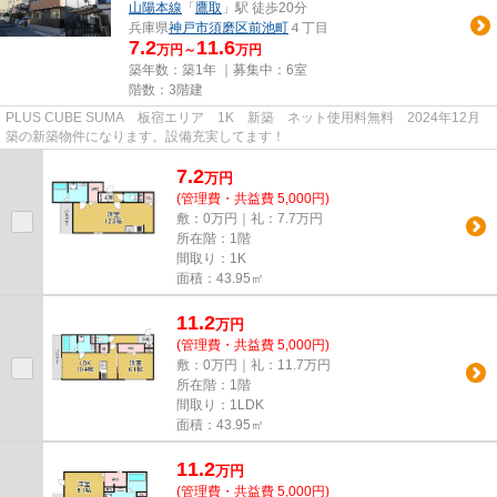
山陽本線
「
鷹取
」駅 徒歩20分
兵庫県
神戸市須磨区
前池町
４丁目
7.2
11.6
万円～
万円
築年数：築1年 ｜募集中：
6室
階数：3階建
PLUS CUBE SUMA 板宿エリア 1K 新築 ネット使用料無料 2024年12月
築の新築物件になります。設備充実してます！
7.2
万
円
(管理費・共益費 5,000円)
敷：0万円｜礼：7.7万円
所在階：1階
間取り：1K
面積：43.95㎡
11.2
万
円
(管理費・共益費 5,000円)
敷：0万円｜礼：11.7万円
所在階：1階
間取り：1LDK
面積：43.95㎡
11.2
万
円
(管理費・共益費 5,000円)