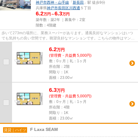
神戸市西神・山手線
「
新長田
」駅 徒歩9分
兵庫県
神戸市長田区
川西通
５丁目
6.2
6.3
万円～
万円
築年数：築2年 ｜募集中：
2室
階数：4階建
歩いて273mの場所に、業務スーパーがあります。通風良好なマンションはいつ
でも気持ちの良い空間です。眺望良好なマンションです。こちらの物件はマンシ
ョンです。メールアドレスinfo@...
6.2
万
円
(管理費・共益費 5,000円)
敷：0ヶ月｜礼：1ヶ月
所在階：2階
間取り：1K
面積：23.00㎡
6.3
万
円
(管理費・共益費 5,000円)
敷：0ヶ月｜礼：1ヶ月
所在階：4階
間取り：1K
面積：23.00㎡
F Laxa SEAM
賃貸｜ハイツ