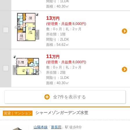
間取り：1LDK
面積：40.30㎡
13
万
円
(管理費・共益費 8,000円)
敷：0ヶ月｜礼：2ヶ月
所在階：1階
間取り：2LDK
面積：54.62㎡
11
万
円
(管理費・共益費 8,000円)
敷：0ヶ月｜礼：2ヶ月
所在階：2階
間取り：1LDK
面積：40.30㎡
全7件を表示する
シャーメゾンガーデンズ水笠
賃貸｜マンション
山陽本線
「
新長田
」駅 徒歩8分