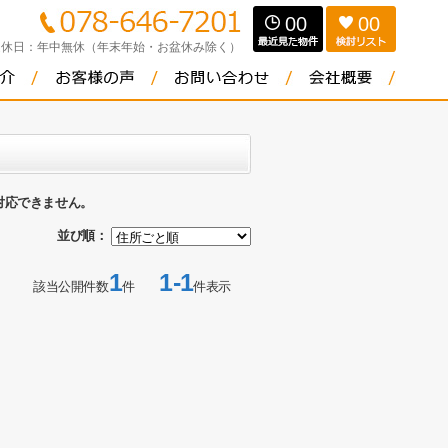
00
00
定休日：
年中無休（年末年始・お盆休み除く）
対応できません。
並び順：
1
1-1
該当公開件数
件
件表示