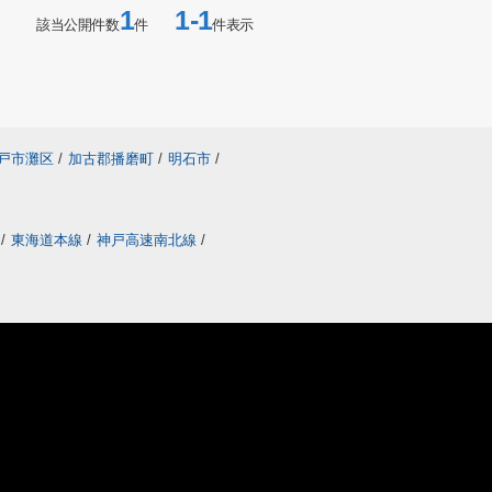
1
1-1
該当公開件数
件
件表示
戸市灘区
/
加古郡播磨町
/
明石市
/
線
/
東海道本線
/
神戸高速南北線
/