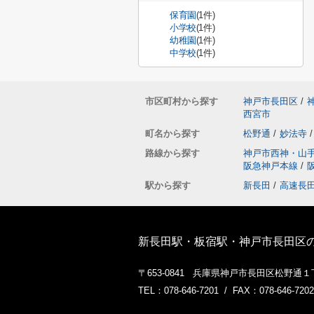
保育園
(1件)
小学校
(1件)
幼稚園
(1件)
中学校
(1件)
市区町村から探す
神戸市長田区
/
西宮市
町名から探す
松野通
/
妙法寺
/
路線から探す
神戸市西神・山
阪急神戸本線
/
駅から探す
新長田
/
高速長
新長田駅・板宿駅・神戸市長田区
〒653-0841 兵庫県神戸市長田区松野通
TEL：078-646-7201 / FAX：078-646-7202