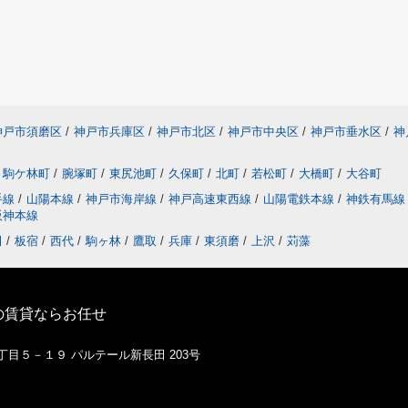
神戸市須磨区
/
神戸市兵庫区
/
神戸市北区
/
神戸市中央区
/
神戸市垂水区
/
神
駒ケ林町
/
腕塚町
/
東尻池町
/
久保町
/
北町
/
若松町
/
大橋町
/
大谷町
手線
/
山陽本線
/
神戸市海岸線
/
神戸高速東西線
/
山陽電鉄本線
/
神鉄有馬
阪神本線
田
/
板宿
/
西代
/
駒ヶ林
/
鷹取
/
兵庫
/
東須磨
/
上沢
/
苅藻
の賃貸ならお任せ
１丁目５－１９ パルテール新長田 203号