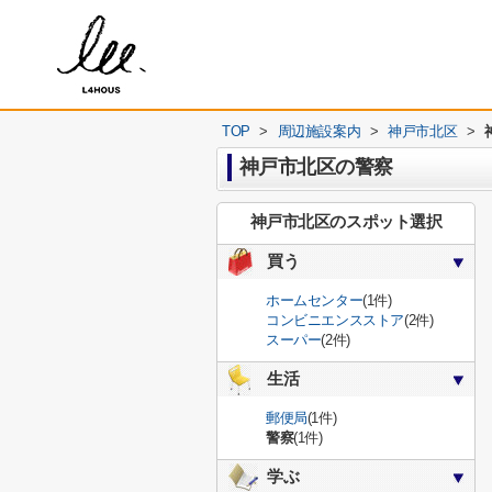
TOP
>
周辺施設案内
>
神戸市北区
>
神戸市北区の警察
神戸市北区のスポット選択
買う
ホームセンター
(1件)
コンビニエンスストア
(2件)
スーパー
(2件)
生活
郵便局
(1件)
警察
(1件)
学ぶ