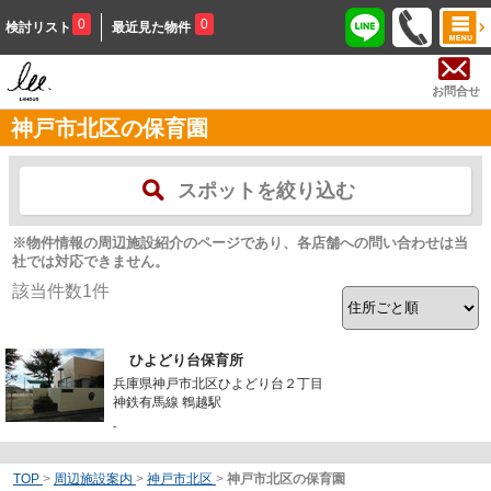
0
0
検討リスト
最近見た物件
お問合せ
神戸市北区の保育園
スポットを絞り込む
※物件情報の周辺施設紹介のページであり、各店舗への問い合わせは当
社では対応できません。
該当件数
1
件
ひよどり台保育所
兵庫県神戸市北区ひよどり台２丁目
神鉄有馬線 鵯越駅
-
TOP
>
周辺施設案内
>
神戸市北区
>
神戸市北区の保育園