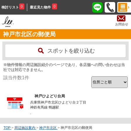
0
0
検討リスト
最近見た物件
お問合せ
神戸市北区の郵便局
スポットを絞り込む
※物件情報の周辺施設紹介のページであり、各店舗への問い合わせは当
社では対応できません。
該当件数
1
件
神戸ひよどり台局
兵庫県神戸市北区ひよどり台２丁目
神鉄有馬線 鵯越駅
-
TOP
>
周辺施設案内
>
神戸市北区
>
神戸市北区の郵便局