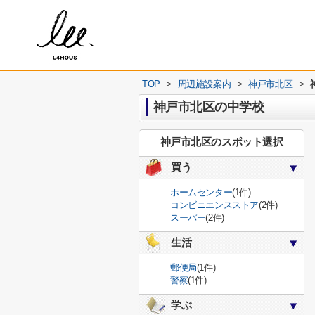
TOP
>
周辺施設案内
>
神戸市北区
>
神戸市北区の中学校
神戸市北区のスポット選択
買う
ホームセンター
(1件)
コンビニエンスストア
(2件)
スーパー
(2件)
生活
郵便局
(1件)
警察
(1件)
学ぶ