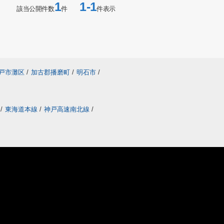
1
1-1
該当公開件数
件
件表示
戸市灘区
/
加古郡播磨町
/
明石市
/
線
/
東海道本線
/
神戸高速南北線
/