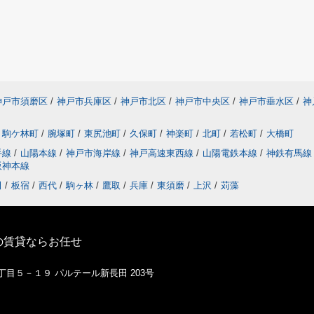
神戸市須磨区
/
神戸市兵庫区
/
神戸市北区
/
神戸市中央区
/
神戸市垂水区
/
神
駒ケ林町
/
腕塚町
/
東尻池町
/
久保町
/
神楽町
/
北町
/
若松町
/
大橋町
手線
/
山陽本線
/
神戸市海岸線
/
神戸高速東西線
/
山陽電鉄本線
/
神鉄有馬
阪神本線
田
/
板宿
/
西代
/
駒ヶ林
/
鷹取
/
兵庫
/
東須磨
/
上沢
/
苅藻
の賃貸ならお任せ
１丁目５－１９ パルテール新長田 203号