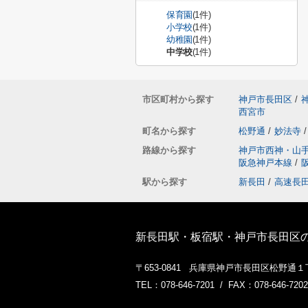
保育園
(1件)
小学校
(1件)
幼稚園
(1件)
中学校
(1件)
市区町村から探す
神戸市長田区
/
西宮市
町名から探す
松野通
/
妙法寺
/
路線から探す
神戸市西神・山
阪急神戸本線
/
駅から探す
新長田
/
高速長
新長田駅・板宿駅・神戸市長田区
〒653-0841 兵庫県神戸市長田区松野通
TEL：078-646-7201 / FAX：078-646-7202