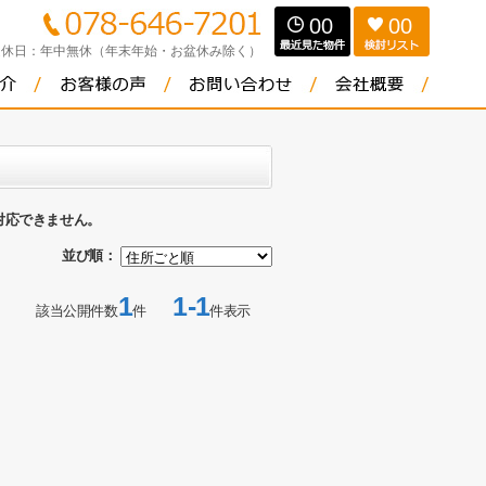
00
00
定休日：
年中無休（年末年始・お盆休み除く）
対応できません。
並び順：
1
1-1
該当公開件数
件
件表示