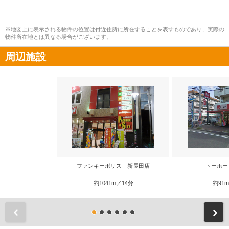
※地図上に表示される物件の位置は付近住所に所在することを表すものであり、実際の
物件所在地とは異なる場合がございます。
周辺施設
ファンキーポリス 新長田店
トーホー
約1041m／14分
約91
前