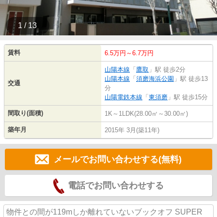
1 / 13
賃料
6.5万円～6.7万円
山陽本線
「
鷹取
」駅 徒歩2分
山陽本線
「
須磨海浜公園
」駅 徒歩13
交通
分
山陽電鉄本線
「
東須磨
」駅 徒歩15分
間取り(面積)
1K～1LDK(28.00㎡～30.00㎡)
築年月
2015年 3月(築11年)
メールでお問い合わせする(無料)
電話でお問い合わせする
物件との間が119mしか離れていないブックオフ SUPER