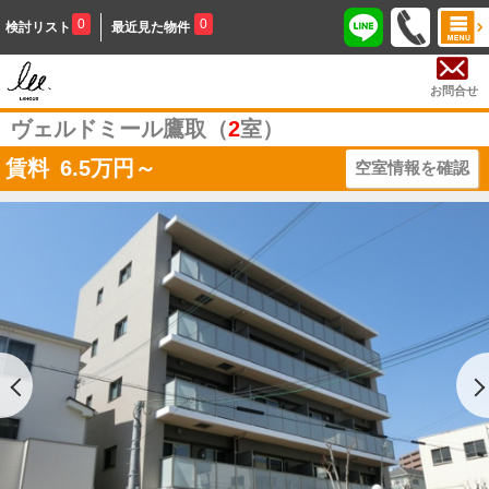
0
0
検討リスト
最近見た物件
お問合せ
ヴェルドミール鷹取（
2
室）
賃料
6.5
万円～
空室情報を確認