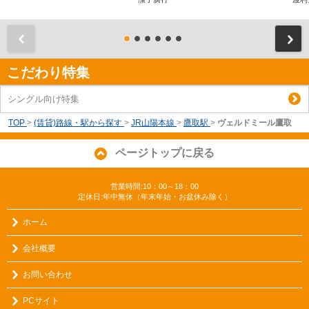
前
こだわり特集
シングル向け特集
TOP
>
(賃貸)路線・駅から探す
>
JR山陽本線
>
鷹取駅
>
ヴェルドミール鷹取
ページトップに戻る
営業時間:10：00～18：00
定休日:年中無休（年末年始・お盆休み除く）
ホーム
会社概要
お問い合わせ
PCサイト