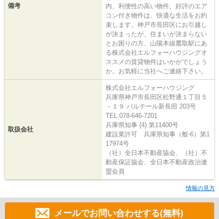
備考
内、利便性の高い物件。好評のエア
コン付き物件は、快適な生活をお約
束します。神戸市長田区にお引越し
が決まったが、住まいが決まらない
とお困りの方、山陽本線鷹取駅にあ
る株式会社エルフォーハウジングオ
ススメの賃貸物件はいかがでしょう
か。お気軽に当社へご連絡下さい。
株式会社エルフォーハウジング
兵庫県神戸市長田区松野通１丁目５
－１９ パルテール新長田 203号
TEL:078-646-7201
兵庫県知事 (4) 第11400号
取扱会社
建設業許可 兵庫県知事（般-6）第1
17974号
（社）全日本不動産協会、（社）不
動産保証協会、全日本不動産政治連
盟会員
情報の見方
メールでお問い合わせする(無料)