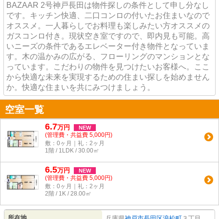
BAZAAR 2号神戸長田は物件探しの条件として申し分なし
です。キッチン快適、二口コンロの付いたお住まいなので
オススメ。一人暮らしでお料理も楽しみたい方オススメの
ガスコンロ付き。現状空き室ですので、即内見も可能。高
いニーズの条件であるエレベーター付き物件となっていま
す。木の温かみの広がる、フローリングのマンションとな
っています。こだわりの物件を見つけたいお客様へ。ここ
から快適な未来を実現するための住まい探しを始めません
か。快適な住まいを共にみつけましょう。
空室一覧
6.7
万
円
NEW
(管理費・共益費 5,000円)
敷：0ヶ月｜礼：2ヶ月
1階 / 1LDK / 30.00㎡
6.5
万
円
NEW
(管理費・共益費 5,000円)
敷：0ヶ月｜礼：2ヶ月
2階 / 1K / 28.00㎡
所在地
兵庫県
神戸市長田区
浪松町
３丁目