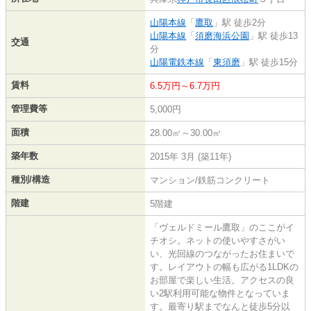
山陽本線
「
鷹取
」駅 徒歩2分
山陽本線
「
須磨海浜公園
」駅 徒歩13
交通
分
山陽電鉄本線
「
東須磨
」駅 徒歩15分
賃料
6.5万円～6.7万円
管理費等
5,000円
面積
28.00㎡～30.00㎡
築年数
2015年 3月 (築11年)
種別/構造
マンション/鉄筋コンクリート
階建
5階建
「ヴェルドミール鷹取」のここがイ
チオシ。ネットの使いやすさがい
い、光回線のつながったお住まいで
す。レイアウトの幅も広がる1LDKの
お部屋で楽しい生活。アクセスの良
い2駅利用可能な物件となっていま
す。最寄り駅までなんと徒歩5分以