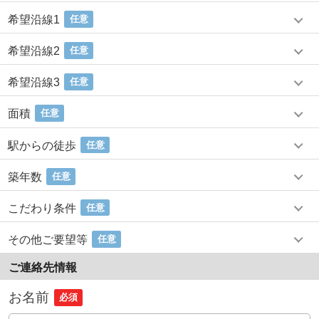
希望沿線1
任意
希望沿線2
任意
希望沿線3
任意
面積
任意
駅からの徒歩
任意
築年数
任意
こだわり条件
任意
その他ご要望等
任意
ご連絡先情報
お名前
必須