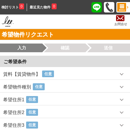
0
0
検討リスト
最近見た物件
お問合せ
希望物件リクエスト
入力
確認
送信
ご希望条件
賃料【賃貸物件】
任意
希望物件種別
任意
希望住所1
任意
希望住所2
任意
希望住所3
任意