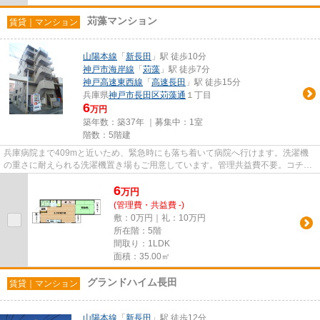
苅藻マンション
賃貸｜マンション
山陽本線
「
新長田
」駅 徒歩10分
神戸市海岸線
「
苅藻
」駅 徒歩7分
神戸高速東西線
「
高速長田
」駅 徒歩15分
兵庫県
神戸市長田区
苅藻通
１丁目
6
万円
築年数：築37年 ｜募集中：
1室
階数：5階建
兵庫病院まで409mと近いため、緊急時にも落ち着いて病院へ行けます。洗濯機
の重さに耐えられる洗濯機置き場もご用意しています。管理共益費不要。コチラ
のお部屋は新築物件に比べ、費...
6
万
円
(管理費・共益費 -)
敷：0万円｜礼：10万円
所在階：5階
間取り：1LDK
面積：35.00㎡
グランドハイム長田
賃貸｜マンション
山陽本線
「
新長田
」駅 徒歩12分