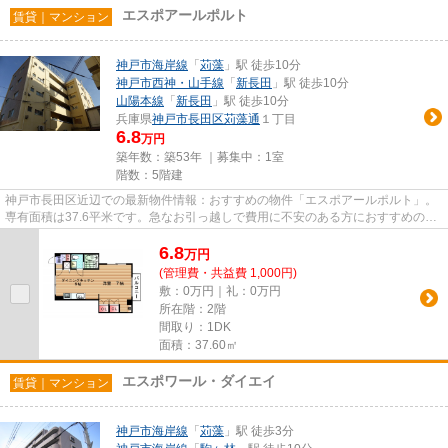
エスポアールポルト
賃貸｜マンション
神戸市海岸線
「
苅藻
」駅 徒歩10分
神戸市西神・山手線
「
新長田
」駅 徒歩10分
山陽本線
「
新長田
」駅 徒歩10分
兵庫県
神戸市長田区
苅藻通
１丁目
6.8
万円
築年数：築53年 ｜募集中：
1室
階数：5階建
神戸市長田区近辺での最新物件情報：おすすめの物件「エスポアールポルト」。
専有面積は37.6平米です。急なお引っ越しで費用に不安のある方におすすめの、
礼金ゼロ円物件。充実の設備...
6.8
万
円
(管理費・共益費 1,000円)
敷：0万円｜礼：0万円
所在階：2階
間取り：1DK
面積：37.60㎡
エスポワール・ダイエイ
賃貸｜マンション
神戸市海岸線
「
苅藻
」駅 徒歩3分