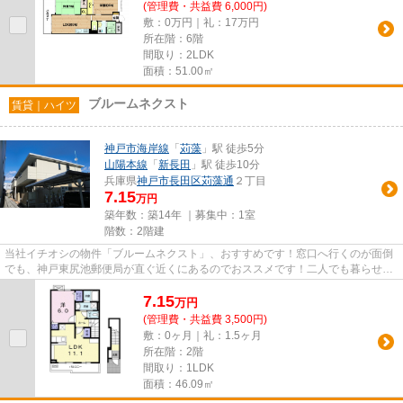
(管理費・共益費 6,000円)
敷：0万円｜礼：17万円
所在階：6階
間取り：2LDK
面積：51.00㎡
ブルームネクスト
賃貸｜ハイツ
神戸市海岸線
「
苅藻
」駅 徒歩5分
山陽本線
「
新長田
」駅 徒歩10分
兵庫県
神戸市長田区
苅藻通
２丁目
7.15
万円
築年数：築14年 ｜募集中：
1室
階数：2階建
当社イチオシの物件「ブルームネクスト」、おすすめです！窓口へ行くのが面倒
でも、神戸東尻池郵便局が直ぐ近くにあるのでおススメです！二人でも暮らせま
すので新婚さんにもオススメ...
7.15
万
円
(管理費・共益費 3,500円)
敷：0ヶ月｜礼：1.5ヶ月
所在階：2階
間取り：1LDK
面積：46.09㎡