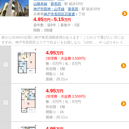
山陽本線
「
新長田
」駅 徒歩10分
神戸市西神・山手線
「
新長田
」駅 徒歩10分
兵庫県
神戸市長田区
苅藻通
１丁目
4.95
5.15
万円～
万円
築年数：築8年 ｜募集中：
5室
階数：3階建
家から314mの位置に神戸東尻池郵便局があります！こだわりで選びたい方にお
すすめ。神戸市長田区エリアで住まいをお探しなら「Licht」。やっぱりキレイな
新築のお部屋がいい、そんな方...
4.95
万
円
(管理費・共益費 3,500円)
敷：0万円｜礼：0万円
所在階：1階
間取り：1K
面積：20.21㎡
4.95
万
円
(管理費・共益費 3,500円)
敷：0万円｜礼：0万円
所在階：1階
間取り：1K
面積：20.11㎡
4.95