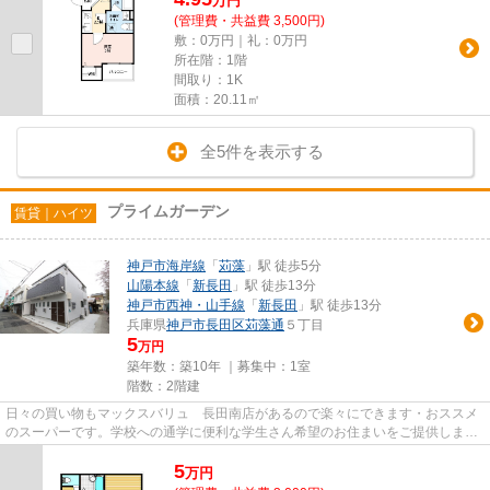
万
円
(管理費・共益費 3,500円)
敷：0万円｜礼：0万円
所在階：1階
間取り：1K
面積：20.11㎡
全5件を表示する
プライムガーデン
賃貸｜ハイツ
神戸市海岸線
「
苅藻
」駅 徒歩5分
山陽本線
「
新長田
」駅 徒歩13分
神戸市西神・山手線
「
新長田
」駅 徒歩13分
兵庫県
神戸市長田区
苅藻通
５丁目
5
万円
築年数：築10年 ｜募集中：
1室
階数：2階建
日々の買い物もマックスバリュ 長田南店があるので楽々にできます・おススメ
のスーパーです。学校への通学に便利な学生さん希望のお住まいをご提供しま
す。高速に受信できるインター...
5
万
円