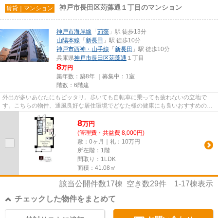
神戸市長田区苅藻通１丁目のマンション
賃貸｜マンション
神戸市海岸線
「
苅藻
」駅 徒歩13分
山陽本線
「
新長田
」駅 徒歩10分
神戸市西神・山手線
「
新長田
」駅 徒歩10分
兵庫県
神戸市長田区
苅藻通
１丁目
8
万円
築年数：築8年 ｜募集中：
1室
階数：6階建
外出が多いあなたにもピッタリ。歩いても自転車に乗っても疲れないの立地で
す。こちらの物件、通風良好な居住環境でどなた様の健康にも良いおすすめのマ
ンションです。駅へも徒歩13分...
8
万
円
(管理費・共益費 8,000円)
敷：0ヶ月｜礼：10万円
所在階：1階
間取り：1LDK
面積：41.08㎡
該当公開件数
17
棟 空き数
29
件
1-17
棟表示
チェックした物件をまとめて