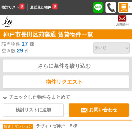
0
0
検討リスト
最近見た物件
お問合せ
神戸市長田区苅藻通 賃貸物件一覧
17
該当物件
棟
29
空き数
件
さらに条件を絞り込む
物件リクエスト
チェックした物件をまとめて
検討リストに追加
お問い合わせ
ラヴィエゼ神戸 Ｂ棟
賃貸｜マンション