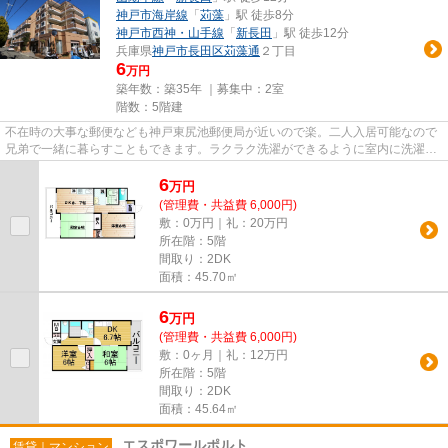
神戸市海岸線
「
苅藻
」駅 徒歩8分
神戸市西神・山手線
「
新長田
」駅 徒歩12分
兵庫県
神戸市長田区
苅藻通
２丁目
6
万円
築年数：築35年 ｜募集中：
2室
階数：5階建
不在時の大事な郵便なども神戸東尻池郵便局が近いので楽。二人入居可能なので
兄弟で一緒に暮らすこともできます。ラクラク洗濯ができるように室内に洗濯機
スペースがあります。設備充...
6
万
円
(管理費・共益費 6,000円)
敷：0万円｜礼：20万円
所在階：5階
間取り：2DK
面積：45.70㎡
6
万
円
(管理費・共益費 6,000円)
敷：0ヶ月｜礼：12万円
所在階：5階
間取り：2DK
面積：45.64㎡
エスポワールポルト
賃貸｜マンション