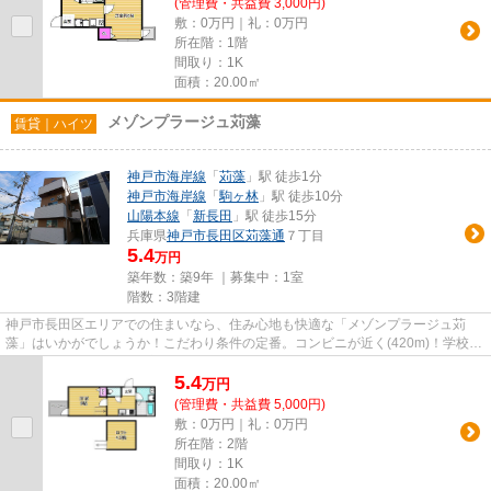
(管理費・共益費 3,000円)
敷：0万円｜礼：0万円
所在階：1階
間取り：1K
面積：20.00㎡
メゾンプラージュ苅藻
賃貸｜ハイツ
神戸市海岸線
「
苅藻
」駅 徒歩1分
神戸市海岸線
「
駒ヶ林
」駅 徒歩10分
山陽本線
「
新長田
」駅 徒歩15分
兵庫県
神戸市長田区
苅藻通
７丁目
5.4
万円
築年数：築9年 ｜募集中：
1室
階数：3階建
神戸市長田区エリアでの住まいなら、住み心地も快適な「メゾンプラージュ苅
藻」はいかがでしょうか！こだわり条件の定番。コンビニが近く(420m)！学校へ
の通学にも便利な学生歓迎の住...
5.4
万
円
(管理費・共益費 5,000円)
敷：0万円｜礼：0万円
所在階：2階
間取り：1K
面積：20.00㎡