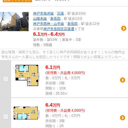
神戸市海岸線
「
苅藻
」駅 徒歩10分
山陽本線
「
新長田
」駅 徒歩12分
神戸市西神・山手線
「
新長田
」駅 徒歩12分
兵庫県
神戸市長田区
苅藻通
１丁目
6.1
6.4
万円～
万円
築年数：築53年 ｜募集中：
3室
階数：5階建
急な怪我・病気でも安心、すぐ近くに神戸共同病院があります！こちらの物件は
学生さんの一人暮らしを想定したつくりです！間取りがよい部屋よりワンルーム
で広さのある部屋がオススメ...
6.1
万
円
(管理費・共益費 4,000円)
敷：0万円｜礼：0万円
所在階：2階
間取り：1DK
面積：35.50㎡
6.4
万
円
(管理費・共益費 4,000円)
敷：0万円｜礼：0万円
所在階：3階
間取り：1R