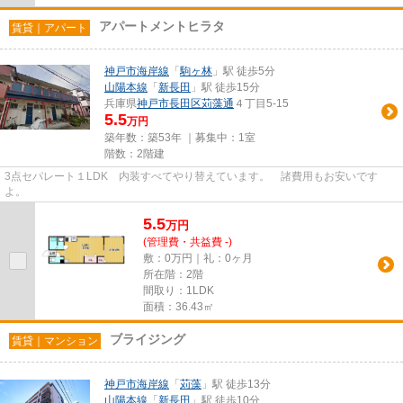
アパートメントヒラタ
賃貸｜アパート
神戸市海岸線
「
駒ヶ林
」駅 徒歩5分
山陽本線
「
新長田
」駅 徒歩15分
兵庫県
神戸市長田区
苅藻通
４丁目5-15
5.5
万円
築年数：築53年 ｜募集中：
1室
階数：2階建
3点セパレート１LDK 内装すべてやり替えています。 諸費用もお安いです
よ。
5.5
万
円
(管理費・共益費 -)
敷：0万円｜礼：0ヶ月
所在階：2階
間取り：1LDK
面積：36.43㎡
ブライジング
賃貸｜マンション
神戸市海岸線
「
苅藻
」駅 徒歩13分
山陽本線
「
新長田
」駅 徒歩10分