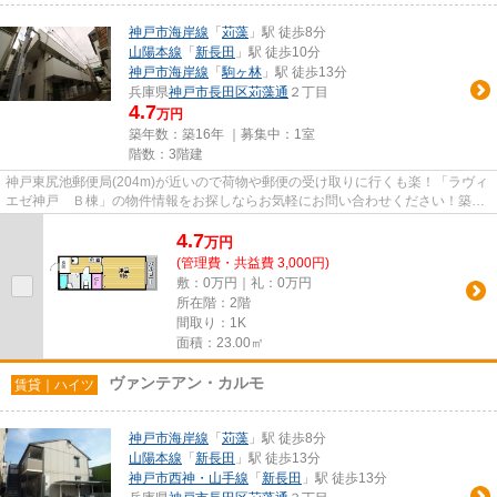
神戸市海岸線
「
苅藻
」駅 徒歩8分
山陽本線
「
新長田
」駅 徒歩10分
神戸市海岸線
「
駒ヶ林
」駅 徒歩13分
兵庫県
神戸市長田区
苅藻通
２丁目
4.7
万円
築年数：築16年 ｜募集中：
1室
階数：3階建
神戸東尻池郵便局(204m)が近いので荷物や郵便の受け取りに行くも楽！「ラヴィ
エゼ神戸 Ｂ棟」の物件情報をお探しならお気軽にお問い合わせください！築9
年のマンション！音に敏感な人...
4.7
万
円
(管理費・共益費 3,000円)
敷：0万円｜礼：0万円
所在階：2階
間取り：1K
面積：23.00㎡
ヴァンテアン・カルモ
賃貸｜ハイツ
神戸市海岸線
「
苅藻
」駅 徒歩8分
山陽本線
「
新長田
」駅 徒歩13分
神戸市西神・山手線
「
新長田
」駅 徒歩13分