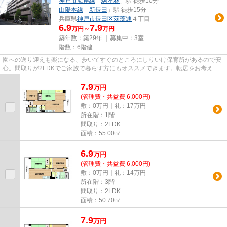
神戸市海岸線
「
駒ヶ林
」駅 徒歩10分
山陽本線
「
新長田
」駅 徒歩15分
兵庫県
神戸市長田区
苅藻通
４丁目
6.9
7.9
万円～
万円
築年数：築29年 ｜募集中：
3室
階数：6階建
園への送り迎えも楽になる、歩いてすぐのところにしりいけ保育所があるので安
心。間取りが2LDKでご家族で暮らす方にもオススメできます。転居をお考えの
方にお勧めなのがこちらの中古...
7.9
万
円
(管理費・共益費 6,000円)
敷：0万円｜礼：17万円
所在階：1階
間取り：2LDK
面積：55.00㎡
6.9
万
円
(管理費・共益費 6,000円)
敷：0万円｜礼：14万円
所在階：3階
間取り：2LDK
面積：50.70㎡
7.9
万
円