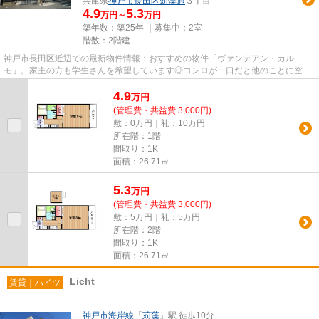
兵庫県
神戸市長田区
苅藻通
３丁目
4.9
5.3
万円～
万円
築年数：築25年 ｜募集中：
2室
階数：2階建
神戸市長田区近辺での最新物件情報：おすすめの物件「ヴァンテアン・カル
モ」。家主の方も学生さんを希望しています◎コンロが一口だと他のことに空間
を使うことができます！マンション...
4.9
万
円
(管理費・共益費 3,000円)
敷：0万円｜礼：10万円
所在階：1階
間取り：1K
面積：26.71㎡
5.3
万
円
(管理費・共益費 3,000円)
敷：5万円｜礼：5万円
所在階：2階
間取り：1K
面積：26.71㎡
Licht
賃貸｜ハイツ
神戸市海岸線
「
苅藻
」駅 徒歩10分