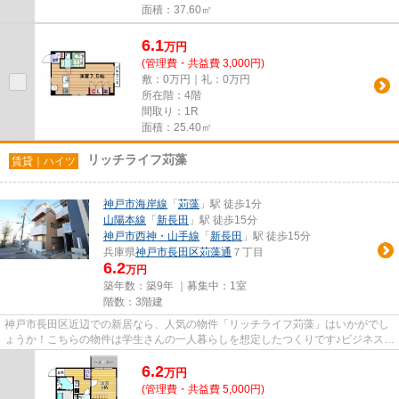
面積：37.60㎡
6.1
万
円
(管理費・共益費 3,000円)
敷：0万円｜礼：0万円
所在階：4階
間取り：1R
面積：25.40㎡
リッチライフ苅藻
賃貸｜ハイツ
神戸市海岸線
「
苅藻
」駅 徒歩1分
山陽本線
「
新長田
」駅 徒歩15分
神戸市西神・山手線
「
新長田
」駅 徒歩15分
兵庫県
神戸市長田区
苅藻通
７丁目
6.2
万円
築年数：築9年 ｜募集中：
1室
階数：3階建
神戸市長田区近辺での新居なら、人気の物件「リッチライフ苅藻」はいかがでし
ょうか！こちらの物件は学生さんの一人暮らしを想定したつくりです♪ビジネスマ
ンには必須の、高速インター...
6.2
万
円
(管理費・共益費 5,000円)