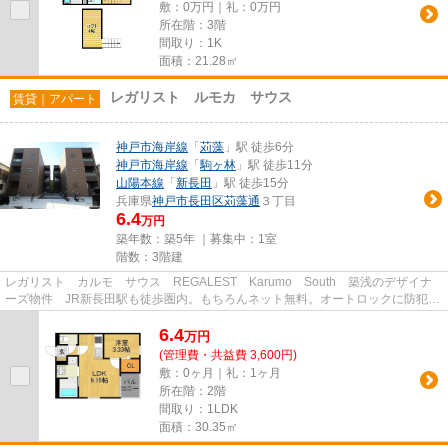
敷：0万円｜礼：0万円
所在階：3階
間取り：1K
面積：21.28㎡
レガリスト ルモカ サウス
賃貸｜アパート
神戸市海岸線
「
苅藻
」駅 徒歩6分
神戸市海岸線
「
駒ヶ林
」駅 徒歩11分
山陽本線
「
新長田
」駅 徒歩15分
兵庫県
神戸市長田区
苅藻通
３丁目
6.4
万円
築年数：築5年 ｜募集中：
1室
階数：3階建
レガリスト カルモ サウス REGALEST Karumo South 築浅のデザイナ
ーズ物件 JR新長田駅も徒歩圏内。もちろんネット無料。オートロックに防犯カ
メラ、防犯ガラス採用で女性にも安...
6.4
万
円
(管理費・共益費 3,600円)
敷：0ヶ月｜礼：1ヶ月
所在階：2階
間取り：1LDK
面積：30.35㎡