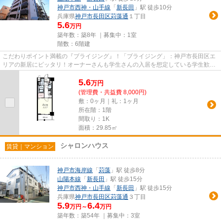
神戸市西神・山手線
「
新長田
」駅 徒歩10分
兵庫県
神戸市長田区
苅藻通
１丁目
5.6
万円
築年数：築8年 ｜募集中：
1室
階数：6階建
こだわりポイント満載の『ブライジング』！「ブライジング」：神戸市長田区エ
リアの新居にピッタリ！オーナーさんも学生さんの入居を想定している学生歓迎
の物件！車にいたずらされに...
5.6
万
円
(管理費・共益費 8,000円)
敷：0ヶ月｜礼：1ヶ月
所在階：1階
間取り：1K
面積：29.85㎡
シャロンハウス
賃貸｜マンション
神戸市海岸線
「
苅藻
」駅 徒歩8分
山陽本線
「
新長田
」駅 徒歩15分
神戸市西神・山手線
「
新長田
」駅 徒歩15分
兵庫県
神戸市長田区
苅藻通
３丁目
5.9
6.4
万円～
万円
築年数：築54年 ｜募集中：
3室