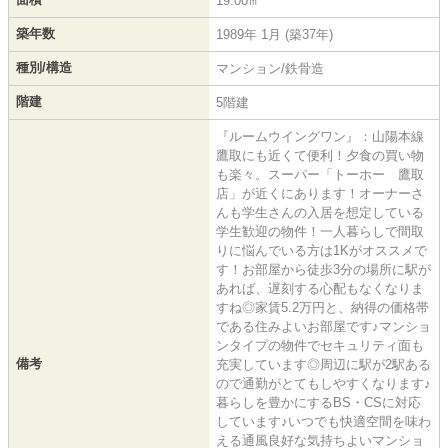
19.00㎡
築年数
1989年 1月 (築37年)
種別/構造
マンション/鉄骨造
階建
5階建
『ルームウイングワン』：山陽本線
鷹取にも近くて便利！夕食の買い物
も楽々。スーパー「トーホー 鷹取
店」が近くにあります！オーナーさ
んも学生さんの入居を想定している
学生歓迎の物件！一人暮らしで間取
りに悩んでいる方は1Kがオススメで
す！お部屋から徒歩3分の場所に駅が
あれば、遅刻する心配もなくなりま
すね◎家賃5.2万円と、納得の価格帯
である住みよいお部屋です♪マンショ
ンタイプの物件でセキュリティ面も
備考
充実しています◎周辺に駅が2駅ある
ので通勤がとてもしやすくなります♪
暮らしを豊かにするBS・CSに対応
しています♪いつでも快適空間を味わ
える通風良好な気持ちよいマンショ