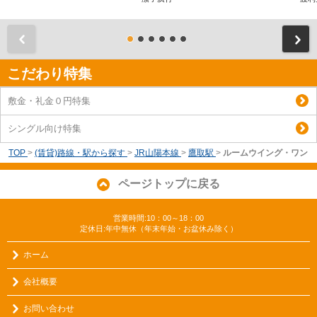
前
こだわり特集
敷金・礼金０円特集
シングル向け特集
TOP
>
(賃貸)路線・駅から探す
>
JR山陽本線
>
鷹取駅
>
ルームウイング・ワン
ページトップに戻る
営業時間:10：00～18：00
定休日:年中無休（年末年始・お盆休み除く）
ホーム
会社概要
お問い合わせ