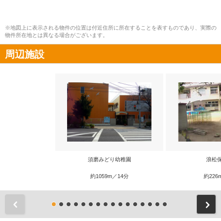
※地図上に表示される物件の位置は付近住所に所在することを表すものであり、実際の
物件所在地とは異なる場合がございます。
周辺施設
須磨みどり幼稚園
浪松
約1059m／14分
約226
前