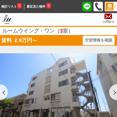
0
0
検討リスト
最近見た物件
お問合せ
ルームウイング・ワン（
3
室）
賃料
2.9
万円～
空室情報を確認