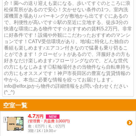
介！園への送り迎えも楽になる、歩いてすぐのところに浪
松保育所があるので安心！欠かせない条件の1つ。室内洗
濯機置き場あり♪パーキングが敷地から出てすぐにあるの
で、利便性が高いです☆駅の至近に立地する、徒歩3分の
快適な環境にある物件です☆おすすめの賃料5.2万円。非常
に好条件です！設備や外観にこだわったおすすめのマンシ
ョンです！CATV受信環境があり、地域に特化した独自の
番組も楽しめます♪エアコン付きなので猛暑も乗り切るこ
とができます！クローゼットがあるので、洋服好きの方も
好きなだけ楽しめます♪フローリングなので、どんな世代
の方にもなじみます◎駐輪場付きの当物件なら自転車持ち
の方にもオススメです！神戸市長田区の豊富な賃貸情報の
中から、本当に必要な情報を絞ってお届けします。
info@elfor.jpから物件の詳細情報をお問い合わせください
(^_^)
空室一覧
4.7
万
円
NEW
(管理費・共益費 3,000円)
敷：0万円｜礼：0万円
3階 / 1K / 19.00㎡