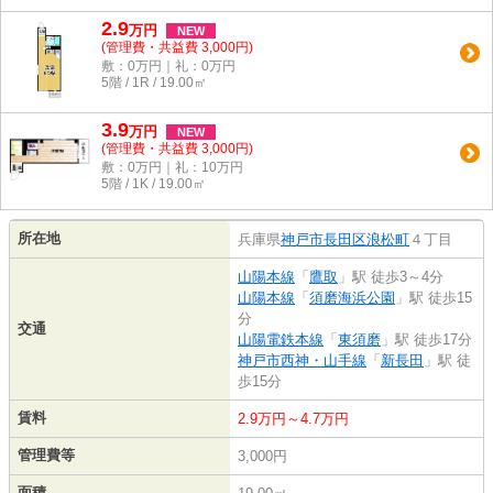
2.9
万
円
NEW
(管理費・共益費 3,000円)
敷：0万円｜礼：0万円
5階 / 1R / 19.00㎡
3.9
万
円
NEW
(管理費・共益費 3,000円)
敷：0万円｜礼：10万円
5階 / 1K / 19.00㎡
所在地
兵庫県
神戸市長田区
浪松町
４丁目
山陽本線
「
鷹取
」駅 徒歩3～4分
山陽本線
「
須磨海浜公園
」駅 徒歩15
分
交通
山陽電鉄本線
「
東須磨
」駅 徒歩17分
神戸市西神・山手線
「
新長田
」駅 徒
歩15分
賃料
2.9万円～4.7万円
管理費等
3,000円
面積