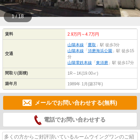
1 / 18
賃料
2.9万円～4.7万円
山陽本線
「
鷹取
」駅 徒歩3分
山陽本線
「
須磨海浜公園
」駅 徒歩15
交通
分
山陽電鉄本線
「
東須磨
」駅 徒歩17分
間取り(面積)
1R～1K(19.00㎡)
築年月
1989年 1月(築37年)
メールでお問い合わせする(無料)
電話でお問い合わせする
多くの方からご好評頂いているルームウイングワンのご紹