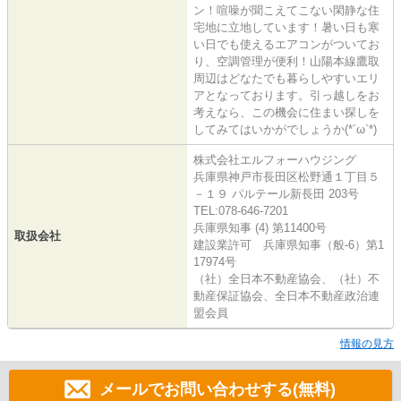
ン！喧噪が聞こえてこない閑静な住
宅地に立地しています！暑い日も寒
い日でも使えるエアコンがついてお
り、空調管理が便利！山陽本線鷹取
周辺はどなたでも暮らしやすいエリ
アとなっております。引っ越しをお
考えなら、この機会に住まい探しを
してみてはいかがでしょうか(*´ω`*)
株式会社エルフォーハウジング
兵庫県神戸市長田区松野通１丁目５
－１９ パルテール新長田 203号
TEL:078-646-7201
兵庫県知事 (4) 第11400号
取扱会社
建設業許可 兵庫県知事（般-6）第1
17974号
（社）全日本不動産協会、（社）不
動産保証協会、全日本不動産政治連
盟会員
情報の見方
メールでお問い合わせする(無料)