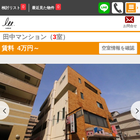
0
0
検討リスト
最近見た物件
お問合せ
田中マンション（
3
室）
賃料
4
万円～
空室情報を確認