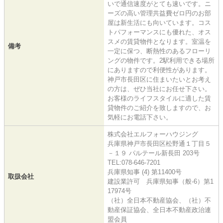
いで通信速度がとても速いです。ニ
ーズの高い管理共益費ゼロ円のお部
屋は新生活にも向いています。コス
トパフォーマンスにも優れた、オス
スメの賃貸物件となります。室温を
備考
一定に保つ、断熱性のあるフローリ
ングの物件です。2駅利用できる場所
にありますので利便性があります。
神戸市長田区に住まいたいとお考え
の方は、ぜひ当社にお任せ下さい。
お客様のライフスタイルに適した賃
貸物件のご紹介を致しますので、お
気軽にお電話下さい。
株式会社エルフォーハウジング
兵庫県神戸市長田区松野通１丁目５
－１９ パルテール新長田 203号
TEL:078-646-7201
兵庫県知事 (4) 第11400号
取扱会社
建設業許可 兵庫県知事（般-6）第1
17974号
（社）全日本不動産協会、（社）不
動産保証協会、全日本不動産政治連
盟会員