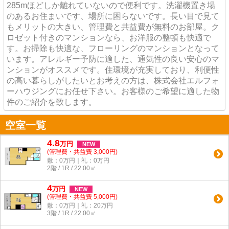
285mほどしか離れていないので便利です。洗濯機置き場
のあるお住まいです、場所に困らないです。長い目で見て
もメリットの大きい、管理費と共益費が無料のお部屋。ク
ロゼット付きのマンションなら、お洋服の整頓も快適で
す。お掃除も快適な、フローリングのマンションとなって
います。アレルギー予防に適した、通気性の良い安心のマ
ンションがオススメです。住環境が充実しており、利便性
の高い暮らしがしたいとお考えの方は、株式会社エルフォ
ーハウジングにお任せ下さい。お客様のご希望に適した物
件のご紹介を致します。
空室一覧
4.8
万
円
NEW
(管理費・共益費 3,000円)
敷：0万円｜礼：0万円
2階 / 1R / 22.00㎡
4
万
円
NEW
(管理費・共益費 5,000円)
敷：0万円｜礼：20万円
3階 / 1R / 22.00㎡