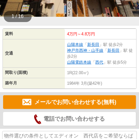
1 / 16
賃料
4万円～4.8万円
山陽本線
「
新長田
」駅 徒歩2分
神戸市西神・山手線
「
新長田
」駅 徒
交通
歩2分
山陽電鉄本線
「
西代
」駅 徒歩5分
間取り(面積)
1R(22.00㎡)
築年月
1984年 3月(築42年)
メールでお問い合わせする(無料)
電話でお問い合わせする
物件選びの条件としてエディオン 西代店をご希望ならば