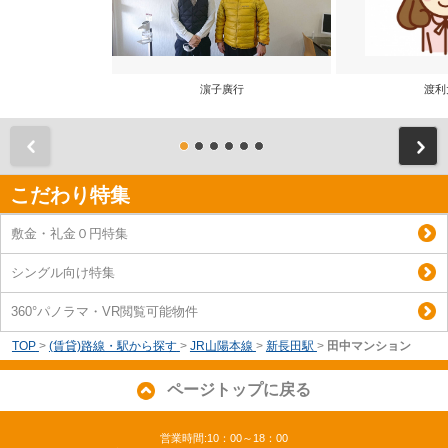
濵子廣行
渡利
前
こだわり特集
敷金・礼金０円特集
シングル向け特集
360°パノラマ・VR閲覧可能物件
TOP
>
(賃貸)路線・駅から探す
>
JR山陽本線
>
新長田駅
>
田中マンション
ページトップに戻る
営業時間:10：00～18：00