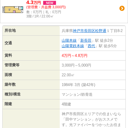
4.3
万
円
NEW
(管理費・共益費 3,000円)
敷：0万円｜礼：0万円
3階 / 1R / 22.00㎡
所在地
兵庫県
神戸市長田区
松野通
１丁目8-2
山陽本線
「
新長田
」駅 徒歩2分
交通
山陽電鉄本線
「
西代
」駅 徒歩5分
賃料
4万円～4.8万円
管理費等
3,000円～5,000円
面積
22.00㎡
築年数
1984年 3月 (築42年)
種別/構造
マンション/鉄骨造
階建
4階建
神戸市長田区エリアでの住まいなら
「田中マンション」がおススメで
す。光ファイバーをつかったお住ま