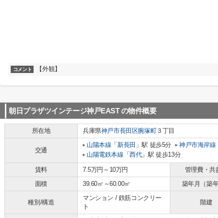
【外観】
コメント
朝日プラザツインテージ神戸EAST
の物件概要
所在地
兵庫県
神戸市長田区
腕塚町
３丁目
山陽本線
「
新長田
」駅 徒歩5分
神戸市海岸線
交通
山陽電鉄本線
「
西代
」駅 徒歩13分
賃料
7.5万円～10万円
管理費・共
面積
39.60㎡～60.00㎡
築年月（築
マンション / 鉄筋コンクリー
種別/構造
階建
ト