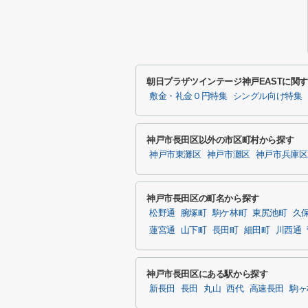
朝日プラザツインテージ神戸EASTに関
敷金・礼金０円特集
シングル向け特集
神戸市長田区以外の市区町村から探す
神戸市東灘区
神戸市灘区
神戸市兵庫区
神戸市長田区の町名から探す
松野通
腕塚町
駒ケ林町
東尻池町
久
蓮宮通
山下町
長田町
細田町
川西通
神戸市長田区にある駅から探す
新長田
長田
丸山
西代
高速長田
駒ヶ