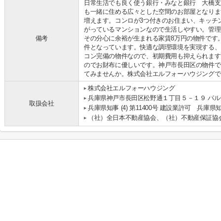
日常生活でも良く使う銀行・みなと銀行 大橋支
も一緒に住める広々とした空間のお部屋となりま
増えます。コンロが3つ付きのお住まい、キッチ
がっているマンションなので生活しやすい。管理
備考
その分心に余裕が生まれる家賃8万円の物件です。
件となっています。快適な調理環境を実現する、
コン完備の物件なので、初期費用も抑えられます
のでお財布に優しいです。神戸市長田区の物件で
てみませんか。株式会社エルフォーハウジングで
株式会社エルフォーハウジング
兵庫県神戸市長田区松野通１丁目５－１９ パルテ
取扱会社
兵庫県知事 (4) 第11400号 建設業許可 兵庫県知
（社）全日本不動産協会、（社）不動産保証協