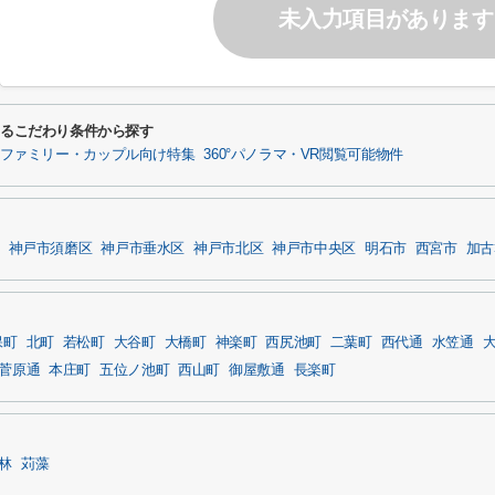
未入力項目があります
するこだわり条件から探す
ファミリー・カップル向け特集
360°パノラマ・VR閲覧可能物件
神戸市須磨区
神戸市垂水区
神戸市北区
神戸市中央区
明石市
西宮市
加古
保町
北町
若松町
大谷町
大橋町
神楽町
西尻池町
二葉町
西代通
水笠通
菅原通
本庄町
五位ノ池町
西山町
御屋敷通
長楽町
林
苅藻