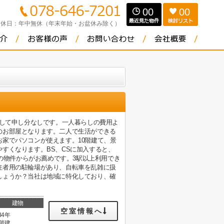
00
00
定休日：
年中無休（年末年始・お盆休み除く）
として申し分なしです。一人暮らしの費用よ
のお部屋となります。二人で生活ができる
家でパソコンが使えます。10階建て、景
すくなります。BS、CSに加入すると、
応の物件からがお薦めです。3駅以上利用でき
住者用の駐輪場があり、自転車を乱雑に扱
しょうか？当社は地域に特化しており、確
建物
空室情報へ
34年
0階建