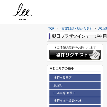
TOP
>
(賃貸)路線・駅から探す
>
JR山
朝日プラザツインテージ神戸E
▼ご希望の物件をお探しします
同じエリアの物件
神戸市長田区
腕塚町
山陽本線 新長田
神戸市海岸線 駒ヶ林