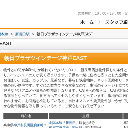
営業時間：
10：00～18：00
陽本線
>
新長田駅
>
朝日プラザツインテージ神戸EAST
AST
朝日プラザツインテージ神戸EAST
物件との間が440mしか離れていないリブロス 新長田店は物件探しの条件
りルームシェアの方が安く収まります。子供も一緒に住める広々とした空間
お住まい、友達、カップル、兄弟など。暮らし快適物件、ネット回線有り、お
観の良い物件です。すぐにご案内できる空室なので、生活のイメージも立てや
好きなだけアニメや映画が見放題となります。CATVへの加入は、CATV対
る立地となっていて、多方面へアクセスしやすくなっています。敷地内に居
われません。お引越を検討している方、当社オススメの賃貸物件はいかがで
かな物件情報を取り扱っているので、ご安心してお任せ下さい！
所在地
交通
山陽本線
「
新長田
」駅 徒歩5分
築
兵庫県
神戸市長田区
腕塚町
３
神戸市海岸線
「
駒ヶ林
」駅 徒歩8分
1