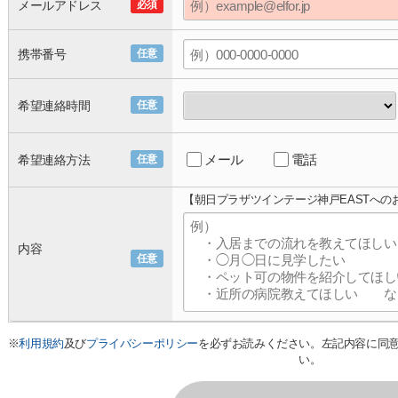
メールアドレス
必須
携帯番号
任意
希望連絡時間
任意
メール
電話
希望連絡方法
任意
【朝日プラザツインテージ神戸EASTへの
内容
任意
※
利用規約
及び
プライバシーポリシー
を必ずお読みください。左記内容に同
い。