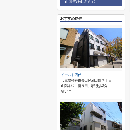
山陽電鉄本線 西代
おすすめ物件
イースト西代
兵庫県神戸市長田区細田町７丁目
山陽本線「新長田」駅 徒歩3分
築57年