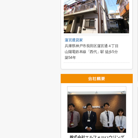
蓮宮通貸家
兵庫県神戸市長田区蓮宮通４丁目
山陽電鉄本線「西代」駅 徒歩5分
築54年
株式会社エルフォーハウジング