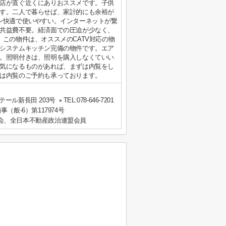
店が直ぐ近くにありおススメです。子供
す。二人で暮らせば、家計的にも余裕が
ン快適で使いやすい。インターネットが繋
共益費不要。経済面での圧迫が少なく、
この物件は、オススメのCATV対応の物
システムキッチン完備の物件です。エア
。照明付きは、照明を購入しなくていい
気になるものがあれば、まずは内覧をし
は内覧のご予約も承っております。
ール新長田 203号
TEL:078-646-7201
事（般-6）第117974号
会、全日本不動産政治連盟会員