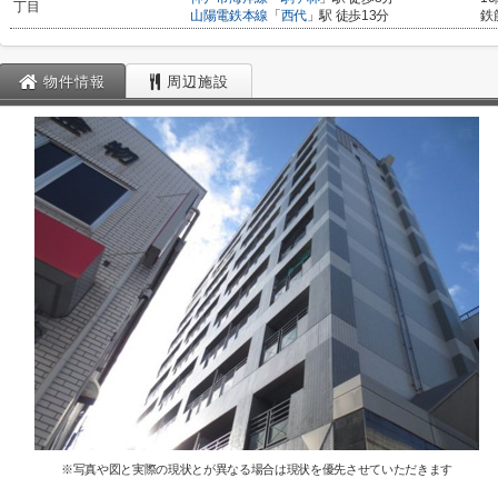
丁目
山陽電鉄本線
「
西代
」駅 徒歩13分
鉄
物件情報
周辺施設
※写真や図と実際の現状とが異なる場合は現状を優先させていただきます