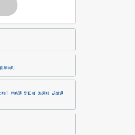
郡播磨町
大塚町
戸崎通
野田町
海運町
苅藻通