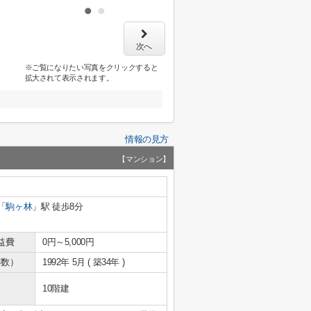
次へ
※ご覧になりたい写真をクリックすると
拡大されて表示されます。
情報の見方
【マンション】
「
駒ヶ林
」駅 徒歩8分
益費
0円～5,000円
年数）
1992年 5月 ( 築34年 )
10階建