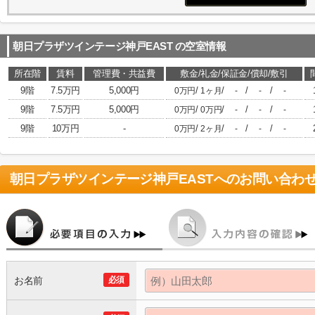
朝日プラザツインテージ神戸EAST
の空室情報
所在階
賃料
管理費・共益費
敷金/礼金/保証金/償却/敷引
9階
7.5万円
5,000円
/
/
/
/
0万円
1ヶ月
-
-
-
9階
7.5万円
5,000円
/
/
/
/
0万円
0万円
-
-
-
9階
10万円
-
/
/
/
/
0万円
2ヶ月
-
-
-
朝日プラザツインテージ神戸EAST
へのお問い合わ
お名前
必須