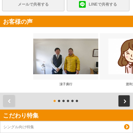
メールで共有する
LINEで共有する
お客様の声
濵子廣行
渡利
前
こだわり特集
シングル向け特集