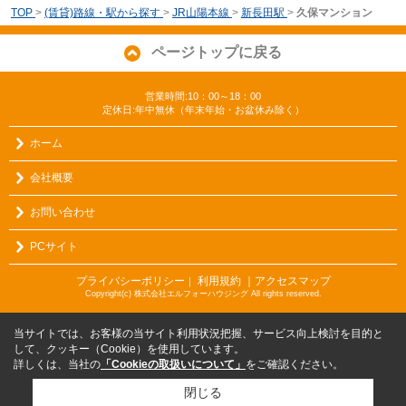
TOP
>
(賃貸)路線・駅から探す
>
JR山陽本線
>
新長田駅
>
久保マンション
ページトップに戻る
営業時間:10：00～18：00
定休日:年中無休（年末年始・お盆休み除く）
ホーム
会社概要
お問い合わせ
PCサイト
プライバシーポリシー
利用規約
｜アクセスマップ
｜
Copyright(c) 株式会社エルフォーハウジング All rights reserved.
当サイトでは、お客様の当サイト利用状況把握、サービス向上検討を目的と
して、クッキー（Cookie）を使用しています。
詳しくは、当社の
「Cookieの取扱いについて」
をご確認ください。
閉じる