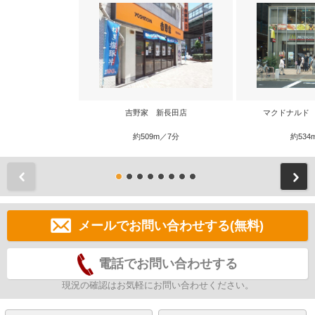
吉野家 新長田店
マクドナルド
約509m／7分
約534
前
メールでお問い合わせする(無料)
電話でお問い合わせする
現況の確認はお気軽にお問い合わせください。