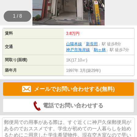
1 / 8
賃料
3.8万円
山陽本線
「
新長田
」駅 徒歩8分
交通
神戸市海岸線
「
駒ヶ林
」駅 徒歩7分
間取り(面積)
1K(17.10㎡)
築年月
1997年 3月(築29年)
メールでお問い合わせする(無料)
電話でお問い合わせする
郵便局での用事がある際は、すぐ近くに神戸久保郵便局が
あるのでおススメです。学生が初めての一人暮らしを始め
るためにご用意した学生希望物件。現在空き室なので早い