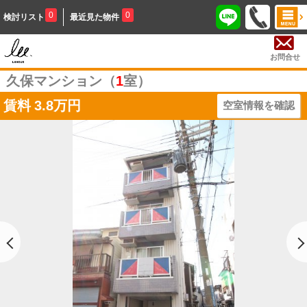
0
0
検討リスト
最近見た物件
お問合せ
久保マンション（
1
室）
賃料
3.8万円
空室情報を確認