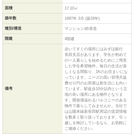
面積
17.10㎡
築年数
1997年 3月 (築29年)
種別/構造
マンション/鉄骨造
階建
4階建
歩いてすぐの場所にはみずほ銀行
長田支店があります。学生が初めて
の一人暮らしを始めるためにご用意
した学生希望物件。毎日の生活が楽
しくなる間取り、1Kのお住まいにな
っています。ニーズの高い管理共益
費ゼロ円のお部屋は新生活にも向い
備考
ています。駅徒歩10分以内という立
地の良い場所にある物件となりま
す。開放感溢れるバルコニーのある
物件で暮らしてみませんか。当社で
は山陽本線新長田駅周辺の賃貸情報
を数多く取り扱っております。引っ
越しを検討しているなら、お気軽に
ご連絡ください。