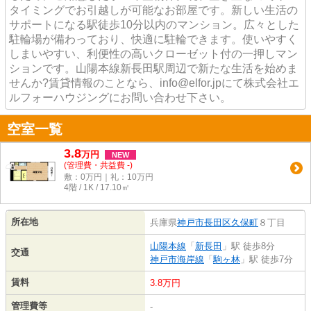
タイミングでお引越しが可能なお部屋です。新しい生活の
サポートになる駅徒歩10分以内のマンション。広々とした
駐輪場が備わっており、快適に駐輪できます。使いやすく
しまいやすい、利便性の高いクローゼット付の一押しマン
ションです。山陽本線新長田駅周辺で新たな生活を始めま
せんか?賃貸情報のことなら、info@elfor.jpにて株式会社エ
ルフォーハウジングにお問い合わせ下さい。
空室一覧
3.8
万
円
NEW
(管理費・共益費 -)
敷：0万円｜礼：10万円
4階 / 1K / 17.10㎡
所在地
兵庫県
神戸市長田区
久保町
８丁目
山陽本線
「
新長田
」駅 徒歩8分
交通
神戸市海岸線
「
駒ヶ林
」駅 徒歩7分
賃料
3.8万円
管理費等
-