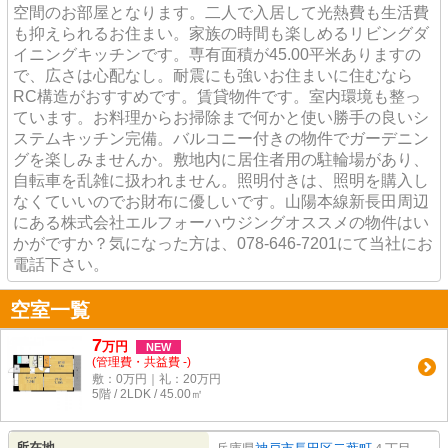
空間のお部屋となります。二人で入居して光熱費も生活費
も抑えられるお住まい。家族の時間も楽しめるリビングダ
イニングキッチンです。専有面積が45.00平米ありますの
で、広さは心配なし。耐震にも強いお住まいに住むなら
RC構造がおすすめです。賃貸物件です。室内環境も整っ
ています。お料理からお掃除まで何かと使い勝手の良いシ
ステムキッチン完備。バルコニー付きの物件でガーデニン
グを楽しみませんか。敷地内に居住者用の駐輪場があり、
自転車を乱雑に扱われません。照明付きは、照明を購入し
なくていいのでお財布に優しいです。山陽本線新長田周辺
にある株式会社エルフォーハウジングオススメの物件はい
かがですか？気になった方は、078-646-7201にて当社にお
電話下さい。
空室一覧
7
万
円
NEW
(管理費・共益費 -)
敷：0万円｜礼：20万円
5階 / 2LDK / 45.00㎡
所在地