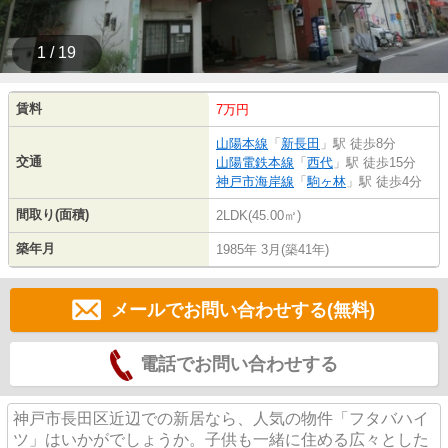
1 / 19
賃料
7万円
山陽本線
「
新長田
」駅 徒歩8分
交通
山陽電鉄本線
「
西代
」駅 徒歩15分
神戸市海岸線
「
駒ヶ林
」駅 徒歩4分
間取り(面積)
2LDK(45.00㎡)
築年月
1985年 3月(築41年)
メールでお問い合わせする(無料)
電話でお問い合わせする
神戸市長田区近辺での新居なら、人気の物件「フタバハイ
ツ」はいかがでしょうか。子供も一緒に住める広々とした