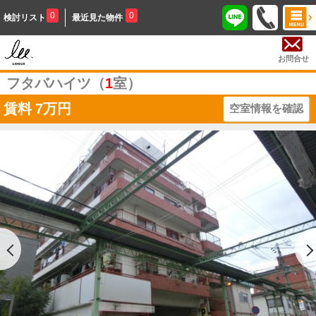
0
0
検討リスト
最近見た物件
お問合せ
フタバハイツ（
1
室）
賃料
7万円
空室情報を確認