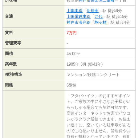
兵庫県
神戸市長田区
二葉町
４丁目
山陽本線
「
新長田
」駅 徒歩8分
交通
山陽電鉄本線
「
西代
」駅 徒歩15分
神戸市海岸線
「
駒ヶ林
」駅 徒歩4分
賃料
7万円
管理費等
-
面積
45.00㎡
築年数
1985年 3月 (築41年)
種別/構造
マンション/鉄筋コンクリート
階建
6階建
「フタバハイツ」のおすすめポイン
ト。ご家族の中に小さなお子様がい
らっしゃる場合でも契約可能です。
高速インターネットでお家でパソコ
ンがラクラク通信できます。お住ま
い近くに、空いている駐車場がある
のでご心配いりません。管理費や共
益費が無料となっているので、費用