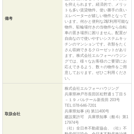
を抑えられます。経済的で、メリッ
トも多い賃貸物件。使い勝手の良い
エレベーターが嬉しい物件となって
備考
います。何かと便利な2駅利用可能な
物件。駐輪場付きの当物件なら自転
車の置き場所に困りません。配置が
自由なので使いやすいシステムキッ
チンのマンションです。衣類をたく
さん収納できるクローゼットがあり
ます。株式会社エルフォーハウジン
グでは、様々なお客様のご要望にお
応えできるよう、数々の物件をご用
意しております。ぜひご利用くださ
い。
株式会社エルフォーハウジング
兵庫県神戸市長田区松野通１丁目５
－１９ パルテール新長田 203号
TEL:078-646-7201
兵庫県知事 (4) 第11400号
取扱会社
建設業許可 兵庫県知事（般-6）第1
17974号
（社）全日本不動産協会、（社）不
動産保証協会、全日本不動産政治連