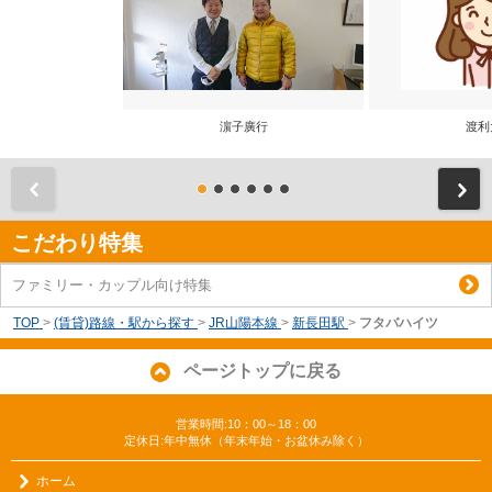
濵子廣行
渡利
前
こだわり特集
ファミリー・カップル向け特集
TOP
>
(賃貸)路線・駅から探す
>
JR山陽本線
>
新長田駅
>
フタバハイツ
ページトップに戻る
営業時間:10：00～18：00
定休日:年中無休（年末年始・お盆休み除く）
ホーム