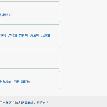
郡播磨町
大塚町
戸崎通
野田町
海運町
苅藻通
央市場前
長田
新開地
戸市灘区
/
加古郡播磨町
/
明石市
/