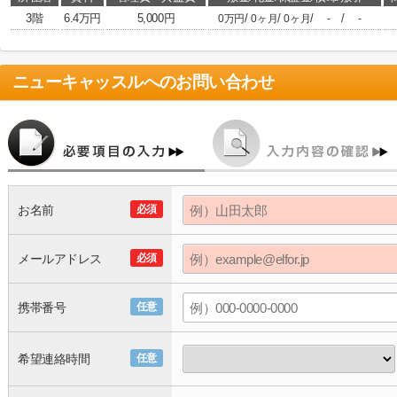
3階
6.4万円
5,000円
/
/
/
/
0万円
0ヶ月
0ヶ月
-
-
ニューキャッスル
へのお問い合わせ
お名前
必須
メールアドレス
必須
携帯番号
任意
希望連絡時間
任意