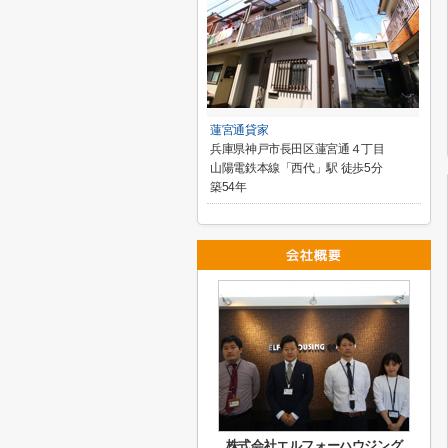
蓮宮通貸家
兵庫県神戸市長田区蓮宮通４丁目
山陽電鉄本線「西代」駅 徒歩5分
築54年
株式会社エルフォーハウジング