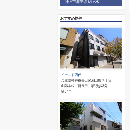
神戸市海岸線 駒ヶ林
おすすめ物件
イースト西代
兵庫県神戸市長田区細田町７丁目
山陽本線「新長田」駅 徒歩3分
築57年