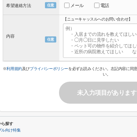
メール
電話
希望連絡方法
任意
【ニューキャッスルへのお問い合わせ】
内容
任意
※
利用規約
及び
プライバシーポリシー
を必ずお読みください。左記内容に同
い。
未入力項目があります
から探す
プル向け特集