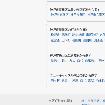
神戸市長田区以外の市区町村から探す
神戸市東灘区
神戸市灘区
神戸市兵庫区
神戸市長田区の町名から探す
松野通
腕塚町
駒ケ林町
東尻池町
久
蓮宮通
山下町
長田町
細田町
川西通
神戸市長田区にある駅から探す
新長田
長田
丸山
西代
高速長田
駒ヶ
ニューキャッスル周辺の駅から探す
駒ヶ林
新長田
苅藻
西代
鷹取
高速長
市区町村から探す
神戸市長田区
/