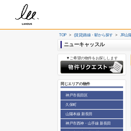
TOP
>
(賃貸)路線・駅から探す
>
JR山
ニューキャッスル
▼ご希望の物件をお探しします
同じエリアの物件
神戸市長田区
久保町
山陽本線 新長田
神戸市西神・山手線 新長田