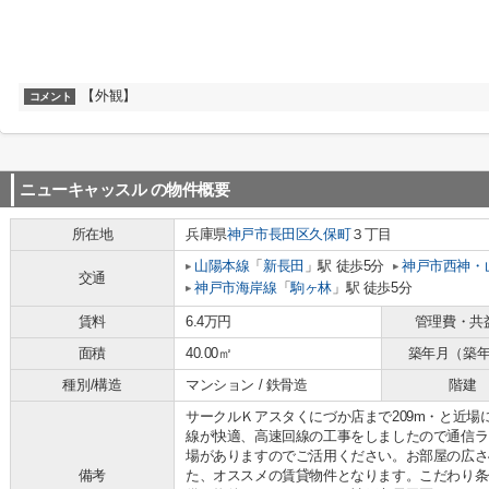
【外観】
コメント
ニューキャッスル
の物件概要
所在地
兵庫県
神戸市長田区
久保町
３丁目
山陽本線
「
新長田
」駅 徒歩5分
神戸市西神・
交通
神戸市海岸線
「
駒ヶ林
」駅 徒歩5分
賃料
6.4万円
管理費・共
面積
40.00㎡
築年月（築
種別/構造
マンション / 鉄骨造
階建
サークルＫアスタくにづか店まで209m・と近
線が快適、高速回線の工事をしましたので通信ラ
場がありますのでご活用ください。お部屋の広さ4
備考
た、オススメの賃貸物件となります。こだわり条