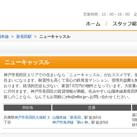
営業時間：
10：00～18：00
陽本線
>
新長田駅
>
ニューキャッスル
ニューキャッスル
神戸市長田区エリアでの住まいなら「ニューキャッスル」がおススメです。
住まいになります。耐震性も高くて安心の鉄骨造マンション。管理共益費も
おります。経済的圧迫も少ない、家賃7.0万円の物件となっています。大容
に片付きます。神戸市長田区の賃貸情報が満載。住みやすい山陽本線新長田
探しのことなら、なんでもお気軽にinfo@elfor.jpへお問い合わせください。
所在地
交通
築
兵庫県
神戸市長田区
久保町
３
山陽本線
「
新長田
」駅 徒歩5分
5
丁目
神戸市海岸線
「
駒ヶ林
」駅 徒歩5分
鉄