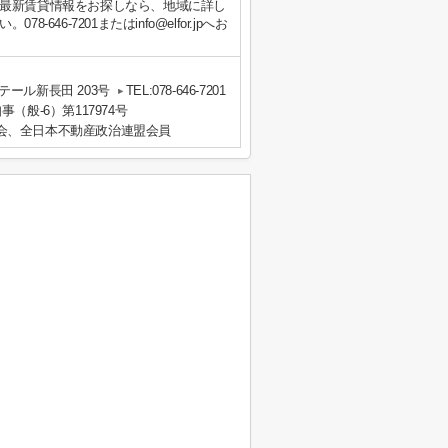
最新賃貸情報をお探しなら、地域に詳し
46-7201またはinfo@elfor.jpへお
ール新長田 203号
TEL:078-646-7201
事（般-6）第117974号
会、全日本不動産政治連盟会員