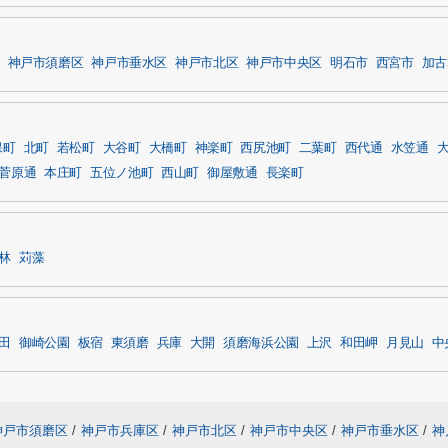
神戸市須磨区
神戸市垂水区
神戸市北区
神戸市中央区
明石市
西宮市
加古
保町
北町
若松町
大谷町
大橋町
神楽町
西尻池町
二葉町
西代通
水笠通
菅原通
本庄町
五位ノ池町
西山町
御屋敷通
長楽町
林
苅藻
田
御崎公園
板宿
東須磨
兵庫
大開
須磨海浜公園
上沢
和田岬
月見山
中
神戸市須磨区
/
神戸市兵庫区
/
神戸市北区
/
神戸市中央区
/
神戸市垂水区
/
神