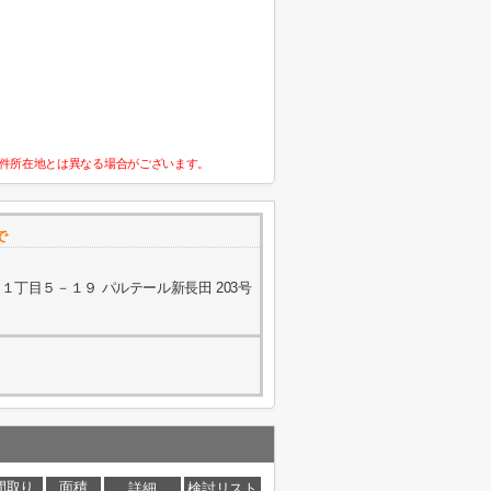
件所在地とは異なる場合がございます。
で
丁目５－１９ パルテール新長田 203号
間取り
面積
詳細
検討リスト