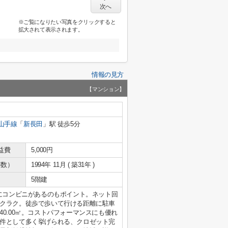
次へ
※ご覧になりたい写真をクリックすると
拡大されて表示されます。
情報の見方
【マンション】
山手線
「
新長田
」駅 徒歩5分
益費
5,000円
年数）
1994年 11月 ( 築31年 )
5階建
場にコンビニがあるのもポイント。ネット回
クラク。徒歩で歩いて行ける距離に駐車
0.00㎡。コストパフォーマンスにも優れ
件として多く挙げられる、クロゼット完