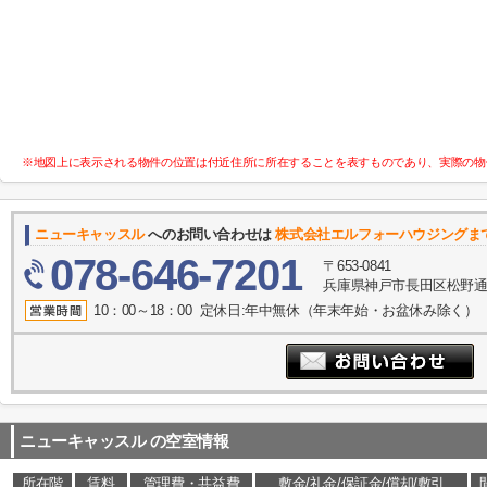
※地図上に表示される物件の位置は付近住所に所在することを表すものであり、実際の物
ニューキャッスル
へのお問い合わせは
株式会社エルフォーハウジングま
078-646-7201
〒653-0841
兵庫県神戸市長田区松野通１
10：00～18：00 定休日:年中無休（年末年始・お盆休み除く）
ニューキャッスル
の空室情報
所在階
賃料
管理費・共益費
敷金/礼金/保証金/償却/敷引