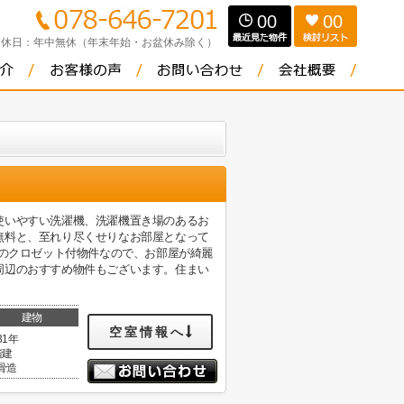
00
00
定休日：
年中無休（年末年始・お盆休み除く）
使いやすい洗濯機、洗濯機置き場のあるお
無料と、至れり尽くせりなお部屋となって
量のクロゼット付物件なので、お部屋が綺麗
周辺のおすすめ物件もございます。住まい
建物
空室情報へ
31年
階建
骨造