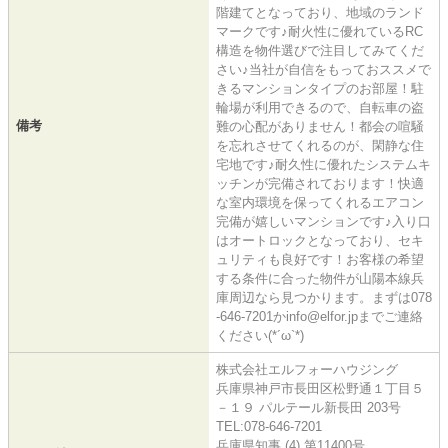
階建てとなっており、地域のランド
マークです♪耐火性に優れているRC
構造を物件選びで注目してみてくだ
さい♪当社が自信をもっておススメで
きるマンションタイプのお部屋！駐
輪場が利用できるので、自転車の盗
備考
難の心配がありません！都会の喧騒
を忘れさせてくれるのが、閑静な住
宅地です♪耐久性に優れたシステムキ
ッチンが完備されております！快適
な室内環境を保ってくれるエアコン
完備が嬉しいマンションです♪入り口
はオートロックとなっており、セキ
ュリティも良好です！お客様の希望
する条件に合った物件が山陽本線兵
庫周辺なら見つかります。まずは078
-646-7201かinfo@elfor.jpまでご連絡
ください(*´ω`*)
株式会社エルフォーハウジング
兵庫県神戸市長田区松野通１丁目５
－１９ パルテール新長田 203号
TEL:078-646-7201
兵庫県知事 (4) 第11400号