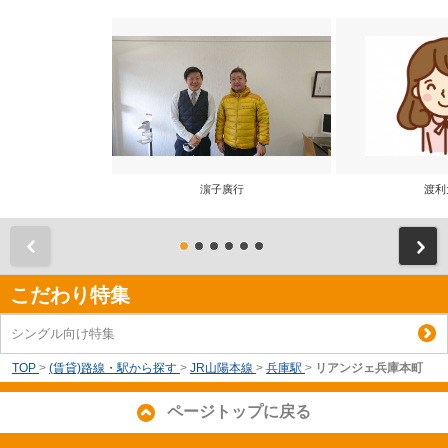
濵子廣行
渡利
前
こだわり特集
シングル向け特集
TOP
>
(賃貸)路線・駅から探す
>
JR山陽本線
>
兵庫駅
>
リアンジェ兵庫本町
ページトップに戻る