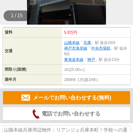
1 / 15
賃料
5.8万円
山陽本線
「
兵庫
」駅 徒歩10分
神戸市海岸線
「
中央市場前
」駅 徒歩
交通
8分
東海道本線
「
神戸
」駅 徒歩13分
間取り(面積)
1K(25.00㎡)
築年月
2008年 1月(築18年)
メールでお問い合わせする(無料)
電話でお問い合わせする
山陽本線兵庫周辺物件：リアンジェ兵庫本町！学校への通