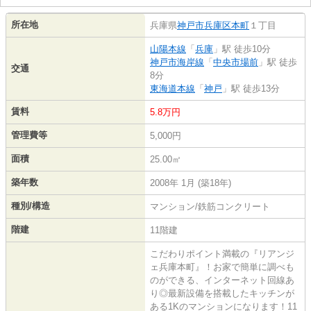
所在地
兵庫県
神戸市兵庫区
本町
１丁目
山陽本線
「
兵庫
」駅 徒歩10分
神戸市海岸線
「
中央市場前
」駅 徒歩
交通
8分
東海道本線
「
神戸
」駅 徒歩13分
賃料
5.8万円
管理費等
5,000円
面積
25.00㎡
築年数
2008年 1月 (築18年)
種別/構造
マンション/鉄筋コンクリート
階建
11階建
こだわりポイント満載の『リアンジ
ェ兵庫本町』！お家で簡単に調べも
のができる、インターネット回線あ
り◎最新設備を搭載したキッチンが
ある1Kのマンションになります！11