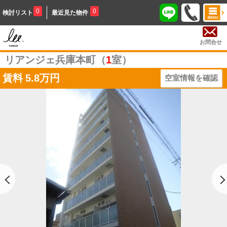
0
0
検討リスト
最近見た物件
お問合せ
リアンジェ兵庫本町（
1
室）
賃料
5.8万円
空室情報を確認