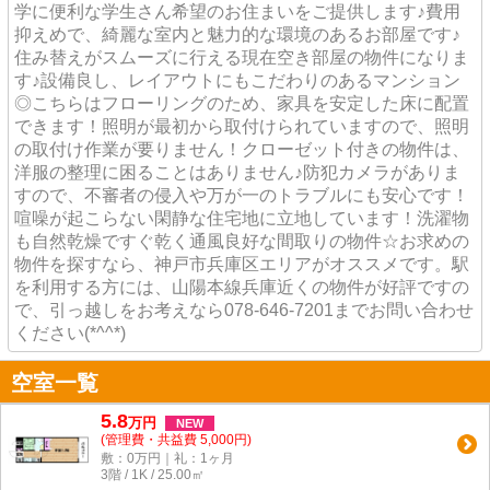
学に便利な学生さん希望のお住まいをご提供します♪費用
抑えめで、綺麗な室内と魅力的な環境のあるお部屋です♪
住み替えがスムーズに行える現在空き部屋の物件になりま
す♪設備良し、レイアウトにもこだわりのあるマンション
◎こちらはフローリングのため、家具を安定した床に配置
できます！照明が最初から取付けられていますので、照明
の取付け作業が要りません！クローゼット付きの物件は、
洋服の整理に困ることはありません♪防犯カメラがありま
すので、不審者の侵入や万が一のトラブルにも安心です！
喧噪が起こらない閑静な住宅地に立地しています！洗濯物
も自然乾燥ですぐ乾く通風良好な間取りの物件☆お求めの
物件を探すなら、神戸市兵庫区エリアがオススメです。駅
を利用する方には、山陽本線兵庫近くの物件が好評ですの
で、引っ越しをお考えなら078-646-7201までお問い合わせ
ください(*^^*)
空室一覧
5.8
万
円
NEW
(管理費・共益費 5,000円)
敷：0万円｜礼：1ヶ月
3階 / 1K / 25.00㎡