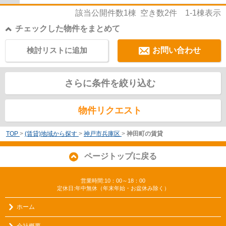
該当公開件数
1
棟 空き数
2
件
1-1
棟表示
チェックした物件をまとめて
検討リストに追加
お問い合わせ
さらに条件を絞り込む
物件リクエスト
TOP
>
(賃貸)地域から探す
>
神戸市兵庫区
>
神田町の賃貸
ページトップに戻る
営業時間:10：00～18：00
定休日:年中無休（年末年始・お盆休み除く）
ホーム