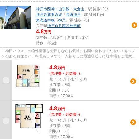
神戸市西神・山手線
「
大倉山
」駅 徒歩12分
神戸高速東西線
「
高速神戸
」駅 徒歩15分
東海道本線
「
神戸
」駅 徒歩17分
兵庫県
神戸市兵庫区
神田町
4.8
万円
築年数：築56年 ｜募集中：
2室
階数：2階建
「神田ハウス」の物件情報をお探しならお気軽にお問い合わせください！キッチ
ンのあるお住まい、料理もしやすく一人暮らしに最適◎近くに駐車場もご用意し
てあります！駅の程近くに立地...
4.8
万
円
(管理費・共益費 -)
敷：1ヶ月｜礼：2ヶ月
所在階：2階
間取り：1K
面積：27.00㎡
4.8
万
円
(管理費・共益費 -)
敷：0ヶ月｜礼：1ヶ月
所在階：2階
間取り：1K
面積：27.00㎡