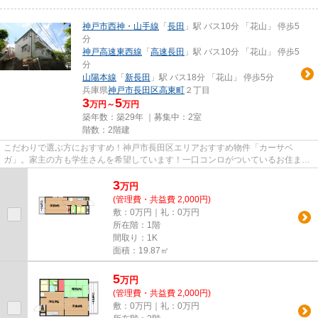
神戸市西神・山手線
「
長田
」駅 バス10分 「花山」 停歩5
分
神戸高速東西線
「
高速長田
」駅 バス10分 「花山」 停歩5
分
山陽本線
「
新長田
」駅 バス18分 「花山」 停歩5分
兵庫県
神戸市長田区
高東町
２丁目
3
5
万円～
万円
築年数：築29年 ｜募集中：
2室
階数：2階建
こだわりで選ぶ方におすすめ！神戸市長田区エリアおすすめ物件「カーサベ
ガ」。家主の方も学生さんを希望しています！一口コンロがついているお住まい
での一人暮らしは快適！ネットの...
3
万
円
(管理費・共益費 2,000円)
敷：0万円｜礼：0万円
所在階：1階
間取り：1K
面積：19.87㎡
5
万
円
(管理費・共益費 2,000円)
敷：0万円｜礼：0万円