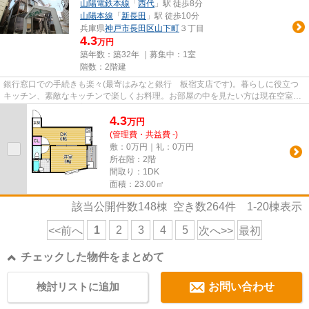
山陽電鉄本線
「
西代
」駅 徒歩8分
山陽本線
「
新長田
」駅 徒歩10分
兵庫県
神戸市長田区
山下町
３丁目
4.3
万円
築年数：築32年 ｜募集中：
1室
階数：2階建
銀行窓口での手続きも楽々(最寄はみなと銀行 板宿支店です)。暮らしに役立つ
キッチン、素敵なキッチンで楽しくお料理。お部屋の中を見たい方は現在空室の
こちらのお部屋をご案内可能...
4.3
万
円
(管理費・共益費 -)
敷：0万円｜礼：0万円
所在階：2階
間取り：1DK
面積：23.00㎡
該当公開件数
148
棟 空き数
264
件
1-20
棟表示
1
2
3
4
5
<<前へ
次へ>>
最初
チェックした物件をまとめて
検討リストに追加
お問い合わせ