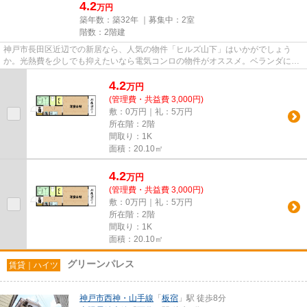
4.2
万円
築年数：築32年 ｜募集中：
2室
階数：2階建
神戸市長田区近辺での新居なら、人気の物件「ヒルズ山下」はいかがでしょう
か。光熱費を少しでも抑えたいなら電気コンロの物件がオススメ。ベランダに洗
濯機を置くと不便という方には...
4.2
万
円
(管理費・共益費 3,000円)
敷：0万円｜礼：5万円
所在階：2階
間取り：1K
面積：20.10㎡
4.2
万
円
(管理費・共益費 3,000円)
敷：0万円｜礼：5万円
所在階：2階
間取り：1K
面積：20.10㎡
グリーンパレス
賃貸｜ハイツ
神戸市西神・山手線
「
板宿
」駅 徒歩8分