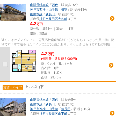
山陽電鉄本線
「
西代
」駅 徒歩15分
神戸市西神・山手線
「
板宿
」駅 徒歩13分
山陽本線
「
新長田
」駅 徒歩18分
兵庫県
神戸市長田区
大谷町
３丁目
4.2
万円
築年数：築64年 ｜募集中：
1室
階数：2階建
近くにはセブンイレブン 育英高校南(距離341m)がありちょっとした買い物に便
利です！木で造られたハイツには安心感があり、ホッとさせられますね◎初期費
用カード決済で、リボ払いや分...
4.2
万
円
(管理費・共益費 5,000円)
敷：0ヶ月｜礼：2ヶ月
所在階：1階
間取り：1LDK
面積：29.40㎡
ヒルズ山下
賃貸｜ハイツ
山陽電鉄本線
「
西代
」駅 徒歩5分
山陽本線
「
新長田
」駅 徒歩10分
神戸市西神・山手線
「
新長田
」駅 徒歩10分
兵庫県
神戸市長田区
山下町
１丁目