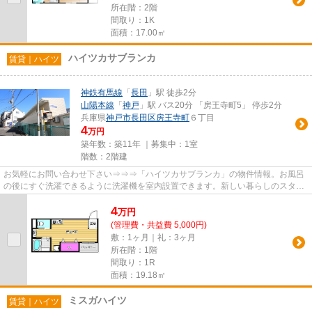
所在階：2階
間取り：1K
面積：17.00㎡
ハイツカサブランカ
賃貸｜ハイツ
神鉄有馬線
「
長田
」駅 徒歩2分
山陽本線
「
神戸
」駅 バス20分 「房王寺町5」 停歩2分
兵庫県
神戸市長田区
房王寺町
６丁目
4
万円
築年数：築11年 ｜募集中：
1室
階数：2階建
お気軽にお問い合わせ下さい⇒⇒⇒「ハイツカサブランカ」の物件情報。お風呂
の後にすぐ洗濯できるように洗濯機を室内設置できます。新しい暮らしのスター
トは、新しいお家から始めてみま...
4
万
円
(管理費・共益費 5,000円)
敷：1ヶ月｜礼：3ヶ月
所在階：1階
間取り：1R
面積：19.18㎡
ミスガハイツ
賃貸｜ハイツ