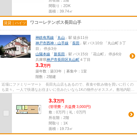
所在階：2階
間取り：2DK
面積：39.74㎡
ワコーレテンボス長田山手
賃貸｜ハイツ
神鉄有馬線
「
丸山
」駅 徒歩11分
神戸市西神・山手線
「
長田
」駅 バス10分 「丸山町３丁
目」 停歩3分
山陽本線
「
新長田
」駅 バス15分 「花山町」 停歩6分
兵庫県
神戸市長田区
丸山町
４丁目
3.3
万円
築年数：築33年 ｜募集中：
1室
階数：2階建
近場にファミリーマート 長田丸山店もあるので、夜食や飲み物を買いに行くの
も楽々。一人で快適なお住まいに住みたいなら1Kの物件がオススメ。敷地内駐車
場に空きありなので、車のい...
3.3
万
円
(管理費・共益費 3,000円)
敷：0万円｜礼：0万円
所在階：2階
間取り：1K
面積：19.73㎡