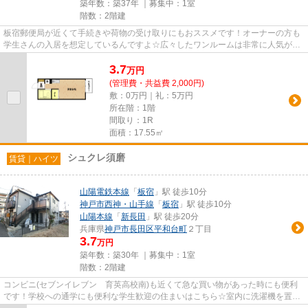
築年数：築37年 ｜募集中：
1室
階数：2階建
板宿郵便局が近くて手続きや荷物の受け取りにもおススメです！オーナーの方も
学生さんの入居を想定しているんですよ☆広々したワンルームは非常に人気が高
いです！敷地内に駐車スペース...
3.7
万
円
(管理費・共益費 2,000円)
敷：0万円｜礼：5万円
所在階：1階
間取り：1R
面積：17.55㎡
シュクレ須磨
賃貸｜ハイツ
山陽電鉄本線
「
板宿
」駅 徒歩10分
神戸市西神・山手線
「
板宿
」駅 徒歩10分
山陽本線
「
新長田
」駅 徒歩20分
兵庫県
神戸市長田区
平和台町
２丁目
3.7
万円
築年数：築30年 ｜募集中：
1室
階数：2階建
コンビニ(セブンイレブン 育英高校南)も近くて急な買い物があった時にも便利
です！学校への通学にも便利な学生歓迎の住まいはこちら☆室内に洗濯機を置け