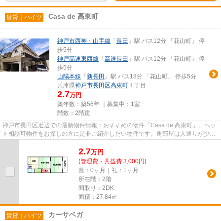
Casa de 高東町
賃貸｜ハイツ
神戸市西神・山手線
「
長田
」駅 バス12分 「花山町」 停
歩5分
神戸高速東西線
「
高速長田
」駅 バス12分 「花山町」 停
歩5分
山陽本線
「
新長田
」駅 バス18分 「花山町」 停歩5分
兵庫県
神戸市長田区
高東町
１丁目
2.7
万円
築年数：築56年 ｜募集中：
1室
階数：2階建
神戸市長田区近辺での最新物件情報：おすすめの物件「Casa de 高東町」。ペッ
ト相談可物件をお探しの方に是非ご紹介したい物件です。角部屋は人通りが少な
いのでプライバシーが保たれ...
2.7
万
円
(管理費・共益費 3,000円)
敷：0ヶ月｜礼：1ヶ月
所在階：2階
間取り：2DK
面積：27.84㎡
カーサベガ
賃貸｜ハイツ