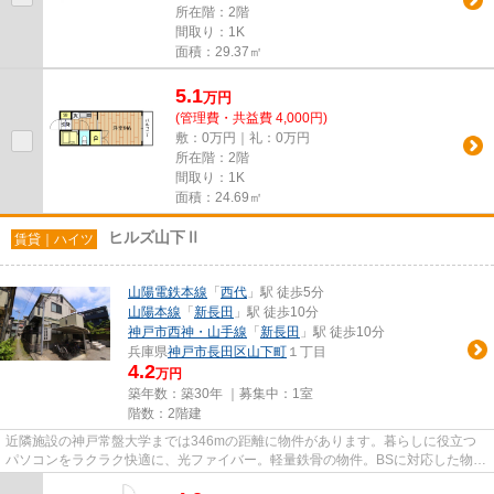
所在階：2階
間取り：1K
面積：29.37㎡
5.1
万
円
(管理費・共益費 4,000円)
敷：0万円｜礼：0万円
所在階：2階
間取り：1K
面積：24.69㎡
ヒルズ山下Ⅱ
賃貸｜ハイツ
山陽電鉄本線
「
西代
」駅 徒歩5分
山陽本線
「
新長田
」駅 徒歩10分
神戸市西神・山手線
「
新長田
」駅 徒歩10分
兵庫県
神戸市長田区
山下町
１丁目
4.2
万円
築年数：築30年 ｜募集中：
1室
階数：2階建
近隣施設の神戸常盤大学までは346mの距離に物件があります。暮らしに役立つ
パソコンをラクラク快適に、光ファイバー。軽量鉄骨の物件。BSに対応した物件
で、BS視聴用の設備は整ってい...