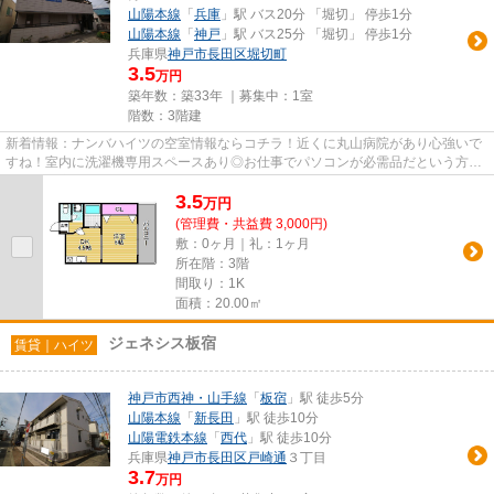
山陽本線
「
兵庫
」駅 バス20分 「堀切」 停歩1分
山陽本線
「
神戸
」駅 バス25分 「堀切」 停歩1分
兵庫県
神戸市長田区
堀切町
3.5
万円
築年数：築33年 ｜募集中：
1室
階数：3階建
新着情報：ナンバハイツの空室情報ならコチラ！近くに丸山病院があり心強いで
すね！室内に洗濯機専用スペースあり◎お仕事でパソコンが必需品だという方オ
ススメ、高速ネット回線！ワン...
3.5
万
円
(管理費・共益費 3,000円)
敷：0ヶ月｜礼：1ヶ月
所在階：3階
間取り：1K
面積：20.00㎡
ジェネシス板宿
賃貸｜ハイツ
神戸市西神・山手線
「
板宿
」駅 徒歩5分
山陽本線
「
新長田
」駅 徒歩10分
山陽電鉄本線
「
西代
」駅 徒歩10分
兵庫県
神戸市長田区
戸崎通
３丁目
3.7
万円