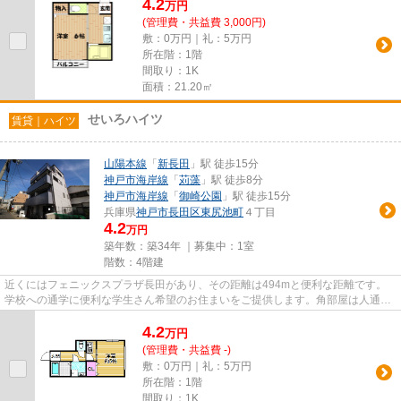
4.2
万
円
(管理費・共益費 3,000円)
敷：0万円｜礼：5万円
所在階：1階
間取り：1K
面積：21.20㎡
せいろハイツ
賃貸｜ハイツ
山陽本線
「
新長田
」駅 徒歩15分
神戸市海岸線
「
苅藻
」駅 徒歩8分
神戸市海岸線
「
御崎公園
」駅 徒歩15分
兵庫県
神戸市長田区
東尻池町
４丁目
4.2
万円
築年数：築34年 ｜募集中：
1室
階数：4階建
近くにはフェニックスプラザ長田があり、その距離は494mと便利な距離です。
学校への通学に便利な学生さん希望のお住まいをご提供します。角部屋は人通り
が少ないのでプライバシーが保...
4.2
万
円
(管理費・共益費 -)
敷：0万円｜礼：5万円
所在階：1階
間取り：1K