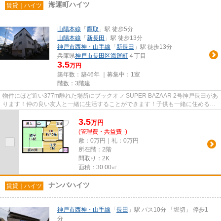
海運町ハイツ
賃貸｜ハイツ
山陽本線
「
鷹取
」駅 徒歩5分
山陽本線
「
新長田
」駅 徒歩13分
神戸市西神・山手線
「
新長田
」駅 徒歩13分
兵庫県
神戸市長田区
海運町
４丁目
3.5
万円
築年数：築46年 ｜募集中：
1室
階数：3階建
物件にほど近い377m離れた場所にブックオフ SUPER BAZAAR 2号神戸長田があ
ります！仲の良い友人と一緒に生活することができます！子供も一緒に住める
広々とした空間のお部屋となります...
3.5
万
円
(管理費・共益費 -)
敷：0万円｜礼：0万円
所在階：2階
間取り：2K
面積：30.00㎡
ナンバハイツ
賃貸｜ハイツ
神戸市西神・山手線
「
長田
」駅 バス10分 「堀切」 停歩1
分