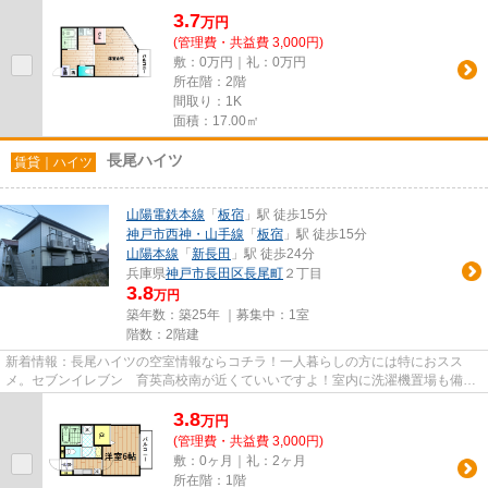
ば、お隣さんに騒音で迷惑をか...
3.7
万
円
(管理費・共益費 3,000円)
敷：0万円｜礼：0万円
所在階：2階
間取り：1K
面積：17.00㎡
長尾ハイツ
賃貸｜ハイツ
山陽電鉄本線
「
板宿
」駅 徒歩15分
神戸市西神・山手線
「
板宿
」駅 徒歩15分
山陽本線
「
新長田
」駅 徒歩24分
兵庫県
神戸市長田区
長尾町
２丁目
3.8
万円
築年数：築25年 ｜募集中：
1室
階数：2階建
新着情報：長尾ハイツの空室情報ならコチラ！一人暮らしの方には特におスス
メ。セブンイレブン 育英高校南が近くていいですよ！室内に洗濯機置場も備え
ています♪楽しい一人暮らしがお...
3.8
万
円
(管理費・共益費 3,000円)
敷：0ヶ月｜礼：2ヶ月
所在階：1階