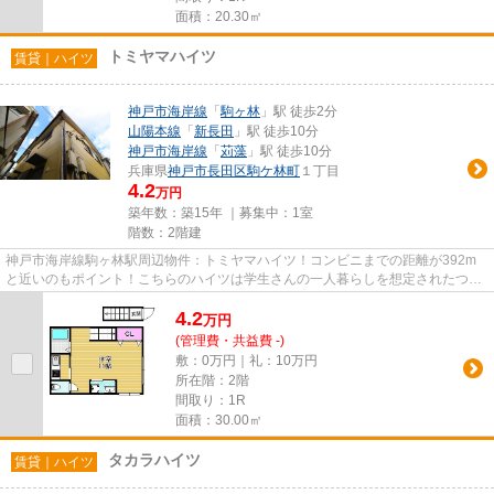
面積：20.30㎡
トミヤマハイツ
賃貸｜ハイツ
神戸市海岸線
「
駒ヶ林
」駅 徒歩2分
山陽本線
「
新長田
」駅 徒歩10分
神戸市海岸線
「
苅藻
」駅 徒歩10分
兵庫県
神戸市長田区
駒ケ林町
１丁目
4.2
万円
築年数：築15年 ｜募集中：
1室
階数：2階建
神戸市海岸線駒ヶ林駅周辺物件：トミヤマハイツ！コンビニまでの距離が392m
と近いのもポイント！こちらのハイツは学生さんの一人暮らしを想定されたつく
りです◎安心感と温もりを与えて...
4.2
万
円
(管理費・共益費 -)
敷：0万円｜礼：10万円
所在階：2階
間取り：1R
面積：30.00㎡
タカラハイツ
賃貸｜ハイツ