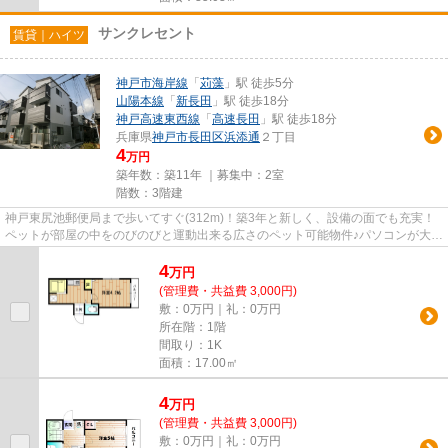
サンクレセント
賃貸｜ハイツ
神戸市海岸線
「
苅藻
」駅 徒歩5分
山陽本線
「
新長田
」駅 徒歩18分
神戸高速東西線
「
高速長田
」駅 徒歩18分
兵庫県
神戸市長田区
浜添通
２丁目
4
万円
築年数：築11年 ｜募集中：
2室
階数：3階建
神戸東尻池郵便局まで歩いてすぐ(312m)！築3年と新しく、設備の面でも充実！
ペットが部屋の中をのびのびと運動出来る広さのペット可能物件♪パソコンが大事
な仕事のアイテムの場合、お...
4
万
円
(管理費・共益費 3,000円)
敷：0万円｜礼：0万円
所在階：1階
間取り：1K
面積：17.00㎡
4
万
円
(管理費・共益費 3,000円)
敷：0万円｜礼：0万円