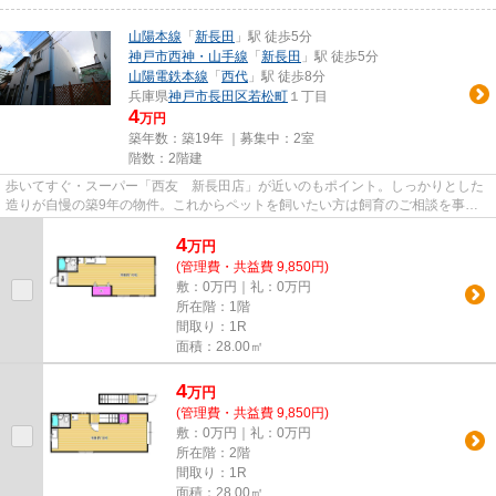
山陽本線
「
新長田
」駅 徒歩5分
神戸市西神・山手線
「
新長田
」駅 徒歩5分
山陽電鉄本線
「
西代
」駅 徒歩8分
兵庫県
神戸市長田区
若松町
１丁目
4
万円
築年数：築19年 ｜募集中：
2室
階数：2階建
歩いてすぐ・スーパー「西友 新長田店」が近いのもポイント。しっかりとした
造りが自慢の築9年の物件。これからペットを飼いたい方は飼育のご相談を事前
にお願いします。お住まいにガ...
4
万
円
(管理費・共益費 9,850円)
敷：0万円｜礼：0万円
所在階：1階
間取り：1R
面積：28.00㎡
4
万
円
(管理費・共益費 9,850円)
敷：0万円｜礼：0万円
所在階：2階
間取り：1R
面積：28.00㎡