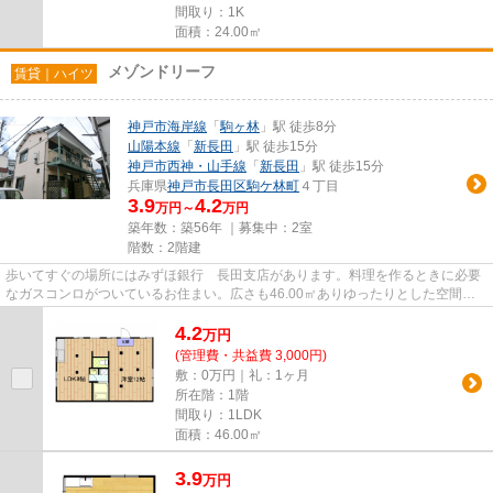
間取り：1K
面積：24.00㎡
メゾンドリーフ
賃貸｜ハイツ
神戸市海岸線
「
駒ヶ林
」駅 徒歩8分
山陽本線
「
新長田
」駅 徒歩15分
神戸市西神・山手線
「
新長田
」駅 徒歩15分
兵庫県
神戸市長田区
駒ケ林町
４丁目
3.9
4.2
万円～
万円
築年数：築56年 ｜募集中：
2室
階数：2階建
歩いてすぐの場所にはみずほ銀行 長田支店があります。料理を作るときに必要
なガスコンロがついているお住まい。広さも46.00㎡ありゆったりとした空間が
あります。安心感と温もりを与...
4.2
万
円
(管理費・共益費 3,000円)
敷：0万円｜礼：1ヶ月
所在階：1階
間取り：1LDK
面積：46.00㎡
3.9
万
円