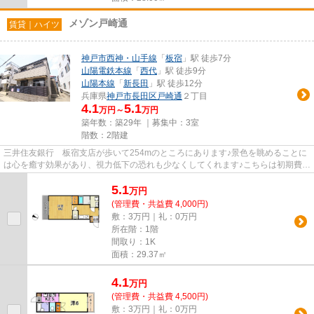
メゾン戸崎通
賃貸｜ハイツ
神戸市西神・山手線
「
板宿
」駅 徒歩7分
山陽電鉄本線
「
西代
」駅 徒歩9分
山陽本線
「
新長田
」駅 徒歩12分
兵庫県
神戸市長田区
戸崎通
２丁目
4.1
5.1
万円～
万円
築年数：築29年 ｜募集中：
3室
階数：2階建
三井住友銀行 板宿支店が歩いて254mのところにあります♪景色を眺めることに
は心を癒す効果があり、視力低下の恐れも少なくしてくれます♪こちらは初期費用
をカードでお支払いいただけ...
5.1
万
円
(管理費・共益費 4,000円)
敷：3万円｜礼：0万円
所在階：1階
間取り：1K
面積：29.37㎡
4.1
万
円
(管理費・共益費 4,500円)
敷：3万円｜礼：0万円