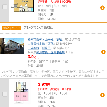
(管理費・共益費 3,000円)
敷：0万円｜礼：0万円
所在階：2階
間取り：1R
面積：23.00㎡
フレグランス高取山
賃貸｜ハイツ
神戸市西神・山手線
「
板宿
」駅 徒歩20分
山陽電鉄本線
「
西代
」駅 徒歩23分
山陽本線
「
新長田
」駅 徒歩21分
兵庫県
神戸市長田区
高取山町
１丁目
3.9
万円
築年数：築34年 ｜募集中：
1室
階数：2階建
フレグランス高取山 高取台中学校区、五位ノ池小学校区、高台に位置する大手
ハウスメーカー施工物件です。徒歩圏内にスーパーのマルハチが出来ました！
3.9
万
円
(管理費・共益費 3,000円)
敷：1ヶ月｜礼：1ヶ月
所在階：2階
間取り：2DK
面積：35.03㎡