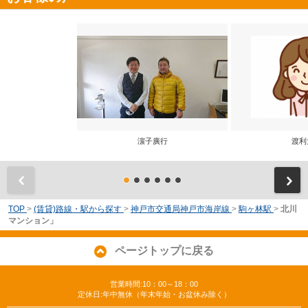
濵子廣行
渡利
前
TOP
>
(賃貸)路線・駅から探す
>
神戸市交通局神戸市海岸線
>
駒ヶ林駅
>
北川
マンション」
ページトップに戻る
営業時間:10：00～18：00
定休日:年中無休（年末年始・お盆休み除く）