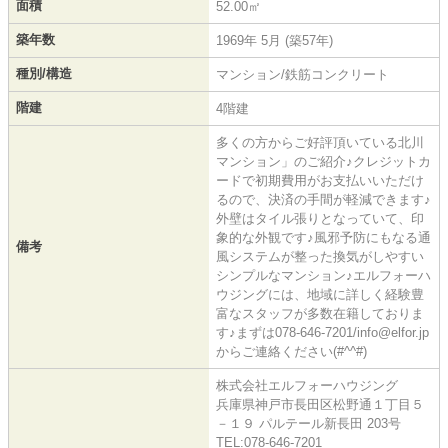
面積
52.00㎡
築年数
1969年 5月 (築57年)
種別/構造
マンション/鉄筋コンクリート
階建
4階建
多くの方からご好評頂いている北川
マンション」のご紹介♪クレジットカ
ードで初期費用がお支払いいただけ
るので、決済の手間が軽減できます♪
外壁はタイル張りとなっていて、印
象的な外観です♪風邪予防にもなる通
備考
風システムが整った換気がしやすい
シンプルなマンション♪エルフォーハ
ウジングには、地域に詳しく経験豊
富なスタッフが多数在籍しておりま
す♪まずは078-646-7201/info@elfor.jp
からご連絡ください(#^^#)
株式会社エルフォーハウジング
兵庫県神戸市長田区松野通１丁目５
－１９ パルテール新長田 203号
TEL:078-646-7201