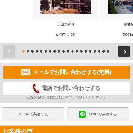
近田幼稚園
駒栄
約437m／6分
約379
前
メールでお問い合わせする(無料)
電話でお問い合わせする
現況の確認はお気軽にお問い合わせください。
メールで共有する
LINEで共有する
お客様の声