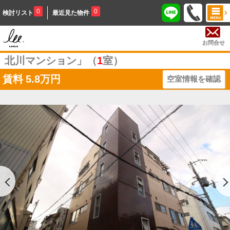
0
0
検討リスト
最近見た物件
お問合せ
北川マンション」（
1
室）
賃料
5.8万円
空室情報を確認