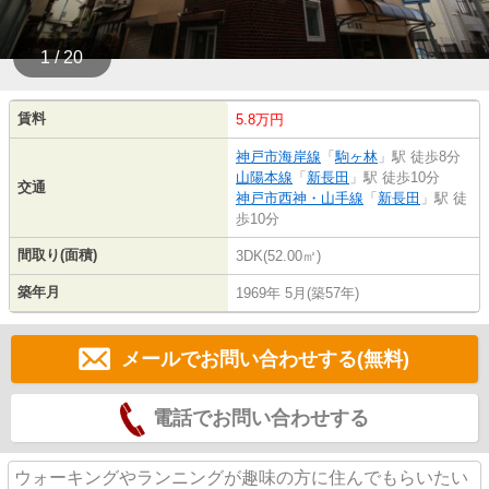
1 / 20
賃料
5.8万円
神戸市海岸線
「
駒ヶ林
」駅 徒歩8分
山陽本線
「
新長田
」駅 徒歩10分
交通
神戸市西神・山手線
「
新長田
」駅 徒
歩10分
間取り(面積)
3DK(52.00㎡)
築年月
1969年 5月(築57年)
メールでお問い合わせする(無料)
電話でお問い合わせする
ウォーキングやランニングが趣味の方に住んでもらいたい