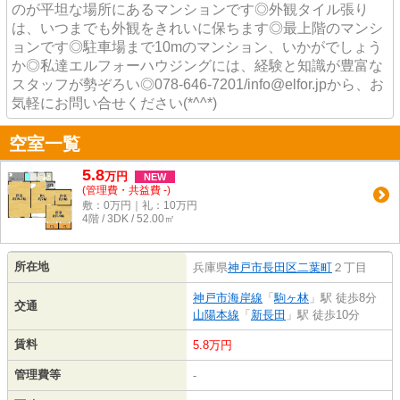
のが平坦な場所にあるマンションです◎外観タイル張り
は、いつまでも外観をきれいに保ちます◎最上階のマンシ
ョンです◎駐車場まで10mのマンション、いかがでしょう
か◎私達エルフォーハウジングには、経験と知識が豊富な
スタッフが勢ぞろい◎078-646-7201/info@elfor.jpから、お
気軽にお問い合せください(*^^*)
空室一覧
5.8
万
円
NEW
(管理費・共益費 -)
敷：0万円｜礼：10万円
4階 / 3DK / 52.00㎡
所在地
兵庫県
神戸市長田区
二葉町
２丁目
神戸市海岸線
「
駒ヶ林
」駅 徒歩8分
交通
山陽本線
「
新長田
」駅 徒歩10分
賃料
5.8万円
管理費等
-