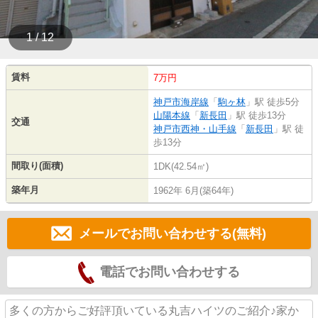
1 / 12
賃料
7万円
神戸市海岸線
「
駒ヶ林
」駅 徒歩5分
山陽本線
「
新長田
」駅 徒歩13分
交通
神戸市西神・山手線
「
新長田
」駅 徒
歩13分
間取り(面積)
1DK(42.54㎡)
築年月
1962年 6月(築64年)
メールでお問い合わせする(無料)
電話でお問い合わせする
多くの方からご好評頂いている丸吉ハイツのご紹介♪家か