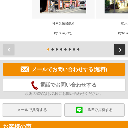
神戸久保郵便局
菊水
約130m／2分
約328
前
メールでお問い合わせする(無料)
電話でお問い合わせする
現況の確認はお気軽にお問い合わせください。
メールで共有する
LINEで共有する
お客様の声