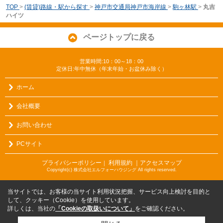
TOP
>
(賃貸)路線・駅から探す
>
神戸市交通局神戸市海岸線
>
駒ヶ林駅
>
丸吉
ハイツ
ページトップに戻る
営業時間:10：00～18：00
定休日:年中無休（年末年始・お盆休み除く）
ホーム
会社概要
お問い合わせ
PCサイト
プライバシーポリシー
利用規約
｜アクセスマップ
｜
Copyright(c) 株式会社エルフォーハウジング All rights reserved.
当サイトでは、お客様の当サイト利用状況把握、サービス向上検討を目的と
して、クッキー（Cookie）を使用しています。
詳しくは、当社の
「Cookieの取扱いについて」
をご確認ください。