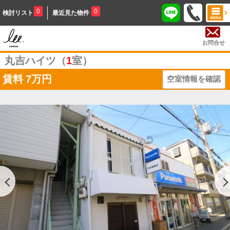
0
0
検討リスト
最近見た物件
お問合せ
丸吉ハイツ（
1
室）
賃料
7万円
空室情報を確認