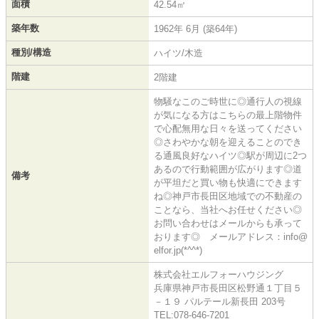
面積
42.54㎡
築年数
1962年 6月 (築64年)
種別/構造
ハイツ/木造
階建
2階建
物騒なこのご時世に◎通行人の視線
が気になる方はこちらの最上階物件
で心配無用な日々を送ってください
◎さわやかな朝を迎えることのでき
る通風良好なハイツ◎駅が周辺に2つ
あるので行動範囲が広がります◎道
備考
が平坦だと買い物も快適にできます
ね◎神戸市長田区地域での不動産の
ことなら、当社へお任せください◎
お問い合わせはメールからも承って
おります◎ メールアドレス：info@
elfor.jp(*^^*)
株式会社エルフォーハウジング
兵庫県神戸市長田区松野通１丁目５
－１９ パルテール新長田 203号
TEL:078-646-7201