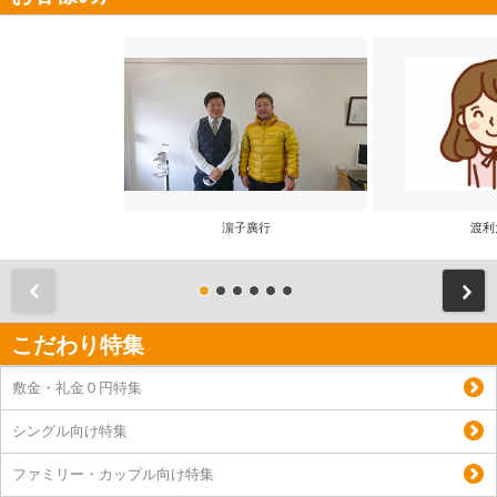
濵子廣行
渡利
前
こだわり特集
敷金・礼金０円特集
シングル向け特集
ファミリー・カップル向け特集