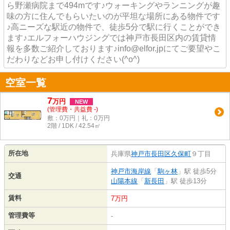
ら野瀬病院まで494mです♪ウォーキングやランニングが趣
味の方に住んでもらいたいのが平坦な場所にある物件です
♪高ニーズな駅近の物件で、徒歩5分で駅に行くことができ
ます♪エルフォーハウジングでは神戸市長田区内の賃貸情
報を多数ご紹介しております♪info@elfor.jpにてご要望やこ
だわりなどお申し付けください(^o^)
空室一覧
7
万
円
NEW
(管理費・共益費 -)
敷：0万円｜礼：0万円
2階 / 1DK / 42.54㎡
所在地
兵庫県
神戸市長田区
久保町
９丁目
神戸市海岸線
「
駒ヶ林
」駅 徒歩5分
交通
山陽本線
「
新長田
」駅 徒歩13分
賃料
7万円
管理費等
-