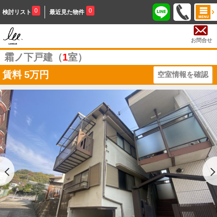
0
0
検討リスト
最近見た物件
お問合せ
霜ノ下戸建（
1
室）
賃料
5万円
空室情報を確認