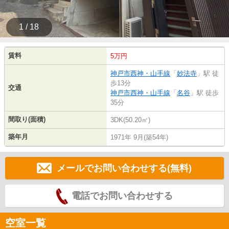
1 / 18
賃料
5万円
神戸市西神・山手線
「
妙法寺
」駅 徒
歩13分
交通
神戸市西神・山手線
「
名谷
」駅 徒歩
35分
間取り(面積)
3DK(50.20㎡)
築年月
1971年 9月(築54年)
メールでお問い合わせする(無料)
電話でお問い合わせする
空室一覧