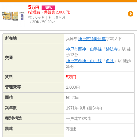
5
万
円
NEW
(管理費・共益費 2,000円)
敷：0ヶ月｜礼：0ヶ月
- / 3DK / 50.20㎡
所在地
兵庫県
神戸市須磨区
車
字霜ノ下
神戸市西神・山手線
「
妙法寺
」駅 徒
歩13分
交通
神戸市西神・山手線
「
名谷
」駅 徒歩
35分
賃料
5万円
管理費等
2,000円
面積
50.20㎡
築年数
1971年 9月 (築54年)
種別/構造
一戸建て/木造
階建
2階建