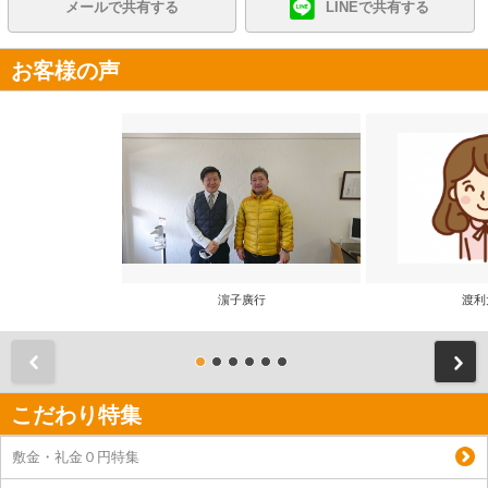
メールで共有する
LINEで共有する
お客様の声
濵子廣行
渡利
前
こだわり特集
敷金・礼金０円特集