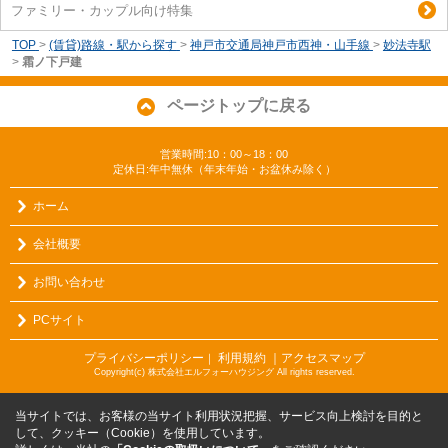
ファミリー・カップル向け特集
TOP
>
(賃貸)路線・駅から探す
>
神戸市交通局神戸市西神・山手線
>
妙法寺駅
>
霜ノ下戸建
ページトップに戻る
営業時間:10：00～18：00
定休日:年中無休（年末年始・お盆休み除く）
ホーム
会社概要
お問い合わせ
PCサイト
プライバシーポリシー
利用規約
｜アクセスマップ
｜
Copyright(c) 株式会社エルフォーハウジング All rights reserved.
当サイトでは、お客様の当サイト利用状況把握、サービス向上検討を目的と
して、クッキー（Cookie）を使用しています。