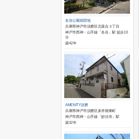
名谷公園前団地
兵庫県神戸市須磨区北落合３丁目
神戸市西神・山手線「名谷」駅 徒歩10
分
築42年
AMENITY須磨
兵庫県神戸市須磨区多井畑東町
神戸市西神・山手線「妙法寺」駅
築32年