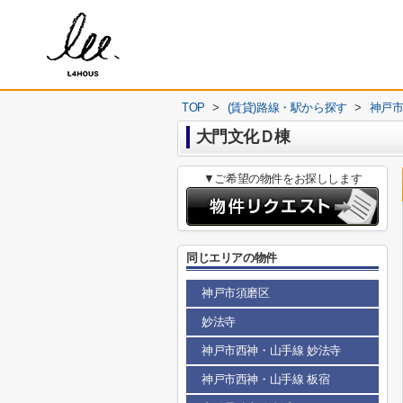
TOP
>
(賃貸)路線・駅から探す
>
神戸
大門文化Ｄ棟
▼ご希望の物件をお探しします
同じエリアの物件
神戸市須磨区
妙法寺
神戸市西神・山手線 妙法寺
神戸市西神・山手線 板宿