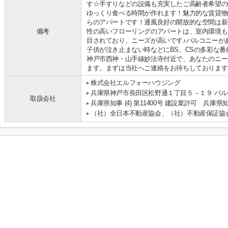
す☆手すりなどの設備も充実したご高齢者希望の
ゆっくり食べる時間が作れます！魅力的な賃貸物
らのアパートです！通風良好の開放的な空間は新
備考
性の高いフローリングのアパートは、室内環境も
目されており、ニーズが高いです♪バルコニーが
子供が泣き止まない時などにBS、CSの多彩な
神戸市西神・山手線妙法寺付近で、あなたのニー
ます。まずは当社へご連絡をお待ちしております(^
株式会社エルフォーハウジング
兵庫県神戸市長田区松野通１丁目５－１９ パルテ
取扱会社
兵庫県知事 (4) 第11400号 建設業許可 兵庫県知
（社）全日本不動産協会、（社）不動産保証協