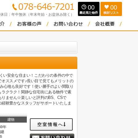
00
00
定休日：
年中無休（年末年始・お盆休み除く）
にくい安全な住まい！こだわりの条件の中で
でオススメです♪長い目で見てもメリットの
住み心地も良好です！使い勝手のよい間取り
もラクラク！閑静な住宅街にある物件で素
りません☆楽しいと評判のBS、CSで
の経験豊かなスタッフがサポートいたしま
建物
空室情報へ
59年
階建
造