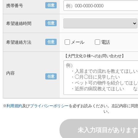
携帯番号
任意
希望連絡時間
任意
メール
電話
希望連絡方法
任意
【大門文化Ｄ棟へのお問い合わせ】
内容
任意
※
利用規約
及び
プライバシーポリシー
を必ずお読みください。左記内容に同
い。
未入力項目があります