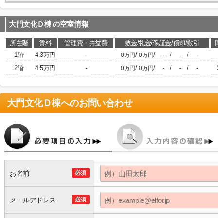
大門文化Ｄ棟
の空室情報
所在階
賃料
管理費・共益費
敷金/礼金/保証金/償却/敷引
1階
4.3万円
-
/
/
/
/
0万円
0万円
-
-
-
2階
4.5万円
-
/
/
/
/
0万円
0万円
-
-
-
大門文化Ｄ棟
へのお問い合わせ
お名前
必須
メールアドレス
必須