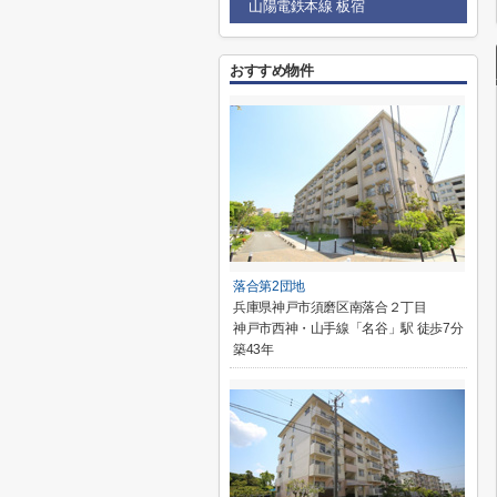
山陽電鉄本線 板宿
おすすめ物件
落合第2団地
兵庫県神戸市須磨区南落合２丁目
神戸市西神・山手線「名谷」駅 徒歩7分
築43年