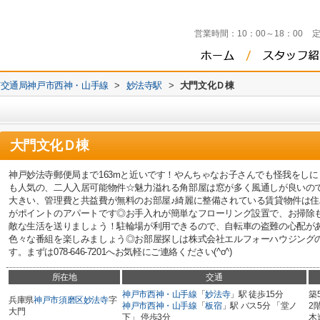
営業時間：
10：00～18：00
市交通局神戸市西神・山手線
>
妙法寺駅
>
大門文化Ｄ棟
大門文化Ｄ棟
神戸妙法寺郵便局まで163mと近いです！やんちゃなお子さんでも怪我をし
も人気の、二人入居可能物件☆魅力溢れる角部屋は窓が多く風通しが良いの
大きい、管理費と共益費が無料のお部屋♪綺麗に整備されている賃貸物件は
がポイントのアパートです◎お手入れが簡単なフローリング設置で、お掃除
敵な生活を送りましょう！駐輪場が利用できるので、自転車の盗難の心配があ
色々な番組を楽しみましょう◎お部屋探しは株式会社エルフォーハウジング
す。まずは078-646-7201へお気軽にご連絡ください(^o^)
所在地
交通
神戸市西神・山手線
「
妙法寺
」駅 徒歩15分
築
兵庫県
神戸市須磨区
妙法寺
字
神戸市西神・山手線
「
板宿
」駅 バス5分 「堂ノ
2
大門
下」 停歩3分
木