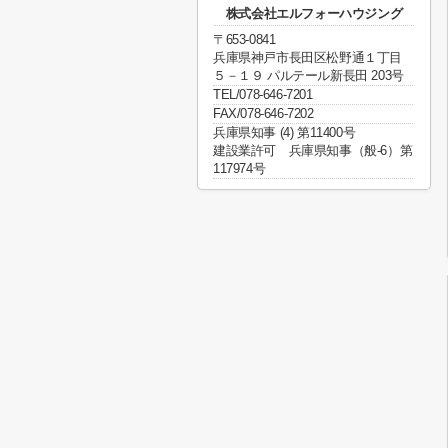
株式会社エルフォーハウジング
〒653-0841
兵庫県神戸市長田区松野通１丁目
５－１９ パルテール新長田 203号
TEL/078-646-7201
FAX/078-646-7202
兵庫県知事 (4) 第11400号
建設業許可 兵庫県知事（般-6）第
117974号