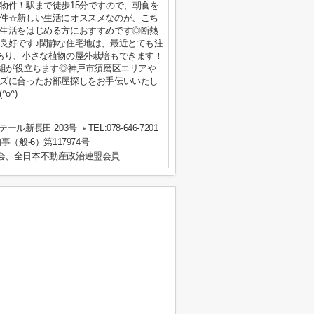
物件！駅まで徒歩15分ですので、朝食を
件☆新しい生活にオススメなのが、こち
生活をはじめる方におすすめです◎断熱
良好です♪閑静な住宅地は、最近とても注
あり、小さな植物の屋外栽培もできます！
番組が役立ちます◎神戸市須磨区エリアや
ズに合ったお部屋探しをお手伝いいたし
o^)
ール新長田 203号
TEL:078-646-7201
事（般-6）第117974号
会、全日本不動産政治連盟会員