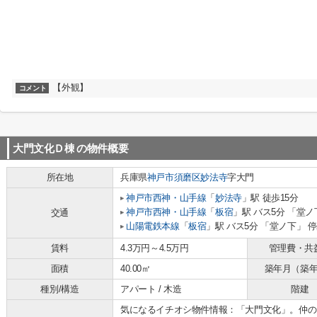
【外観】
コメント
大門文化Ｄ棟
の物件概要
所在地
兵庫県
神戸市須磨区
妙法寺
字大門
神戸市西神・山手線
「
妙法寺
」駅 徒歩15分
神戸市西神・山手線
「
板宿
」駅 バス5分 「堂ノ
交通
山陽電鉄本線
「
板宿
」駅 バス5分 「堂ノ下」 停
賃料
4.3万円～4.5万円
管理費・共
面積
40.00㎡
築年月（築
種別/構造
アパート / 木造
階建
気になるイチオシ物件情報：「大門文化」。仲の