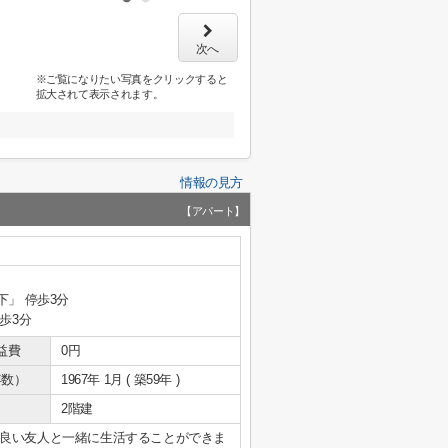
次へ
※ご覧になりたい写真をクリックすると
拡大されて表示されます。
情報の見方
【アパート】
下」 停歩3分
歩3分
益費
0円
年数）
1967年 1月 ( 築59年 )
2階建
良い友人と一緒に生活することができま