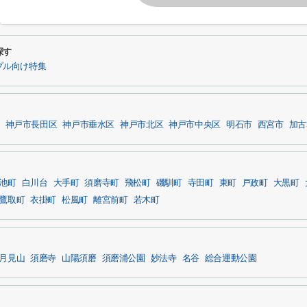
探す
プル向け特集
神戸市長田区
神戸市垂水区
神戸市北区
神戸市中央区
明石市
西宮市
加古
池町
白川台
大手町
須磨寺町
飛松町
磯馴町
寺田町
東町
戸政町
大黒町
鷹取町
衣掛町
松風町
離宮前町
若木町
月見山
須磨寺
山陽須磨
須磨浦公園
妙法寺
名谷
総合運動公園