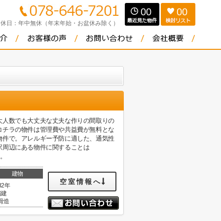
00
00
定休日：
年中無休（年末年始・お盆休み除く）
大人数でも大丈夫な丈夫な作りの間取りの
コチラの物件は管理費や共益費が無料とな
物件で。アレルギー予防に適した、通気性
駅周辺にある物件に関することは
す。
建物
空室情報へ
32年
階建
骨造