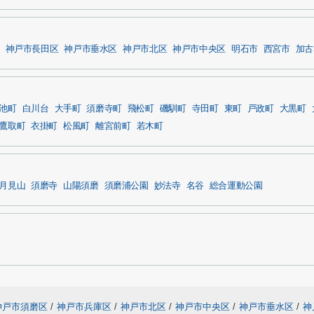
神戸市長田区
神戸市垂水区
神戸市北区
神戸市中央区
明石市
西宮市
加古
池町
白川台
大手町
須磨寺町
飛松町
磯馴町
寺田町
東町
戸政町
大黒町
鷹取町
衣掛町
松風町
離宮前町
若木町
月見山
須磨寺
山陽須磨
須磨浦公園
妙法寺
名谷
総合運動公園
神戸市須磨区
/
神戸市兵庫区
/
神戸市北区
/
神戸市中央区
/
神戸市垂水区
/
神