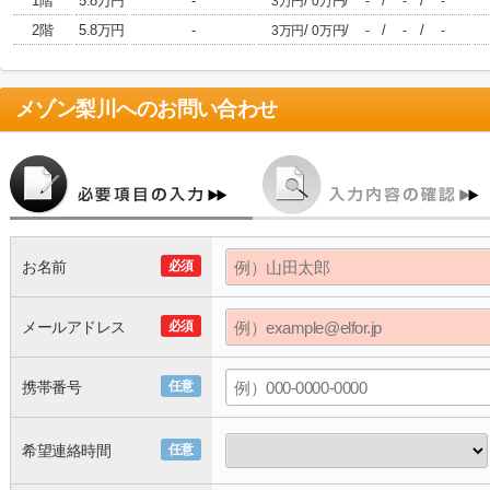
1階
5.8万円
-
/
/
/
/
3万円
0万円
-
-
-
2階
5.8万円
-
/
/
/
/
3万円
0万円
-
-
-
メゾン梨川
へのお問い合わせ
お名前
必須
メールアドレス
必須
携帯番号
任意
希望連絡時間
任意