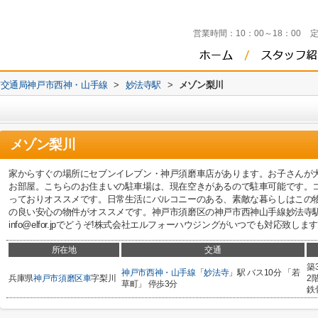
営業時間：
10：00～18：00
市交通局神戸市西神・山手線
>
妙法寺駅
>
メゾン梨川
メゾン梨川
家からすぐの場所にセブンイレブン・神戸須磨車店があります。お子さんが
お部屋。こちらのお住まいの駐車場は、現在空きがあるので駐車可能です。
っておりオススメです。日常生活にバルコニーのある、素敵な暮らしはこの
の良い安心の物件がオススメです。神戸市須磨区の神戸市西神山手線妙法寺
info@elfor.jpでどうぞ!株式会社エルフォーハウジングがいつでも対応致しま
所在地
交通
築
神戸市西神・山手線
「
妙法寺
」駅 バス10分 「若
兵庫県
神戸市須磨区
車
字梨川
2
草町」 停歩3分
鉄