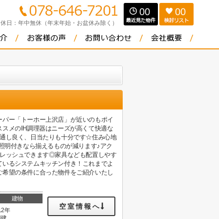
00
00
定休日：
年中無休（年末年始・お盆休み除く）
ーパー「トーホー上沢店」が近いのもポイ
スメのIH調理器はニーズが高くて快適な
風通し良く、日当たりも十分です☆住み心地
照明付きなら揃えるものが減ります♪アク
フレッシュできます◎家具なども配置しやす
ているシステムキッチン付き！これまでよ
ご希望の条件に合った物件をご紹介いたし
建物
空室情報へ
12年
階建