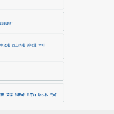
郡播磨町
中道通
西上橘通
浜崎通
本町
長田
苅藻
和田岬
県庁前
駒ヶ林
元町