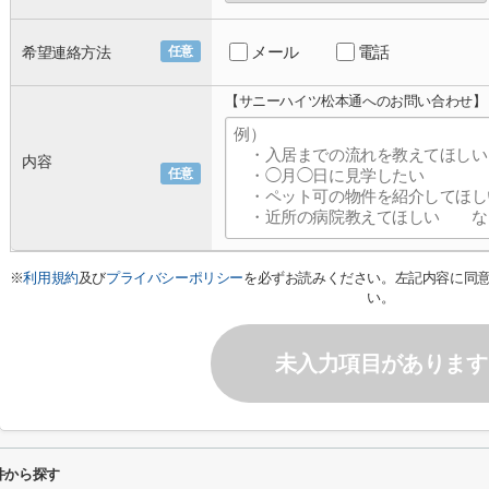
メール
電話
希望連絡方法
任意
【サニーハイツ松本通へのお問い合わせ】
内容
任意
※
利用規約
及び
プライバシーポリシー
を必ずお読みください。左記内容に同
い。
未入力項目があります
件から探す