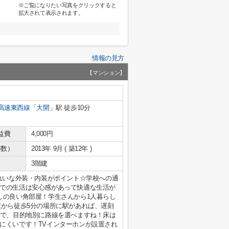
※ご覧になりたい写真をクリックすると
拡大されて表示されます。
情報の見方
【マンション】
高速東西線
「
大開
」駅 徒歩10分
益費
4,000円
年数）
2013年 9月 ( 築12年 )
3階建
きれいな外装・内装がポイント☆学校への通
での生活は安心感があって快適な生活が
しの良い角部屋！学生さんから1人暮らし
屋から徒歩5分の場所に駅があれば、遅刻
ので、目的地別に路線を選べますね！床は
にくいです！TVインターホンが設置され