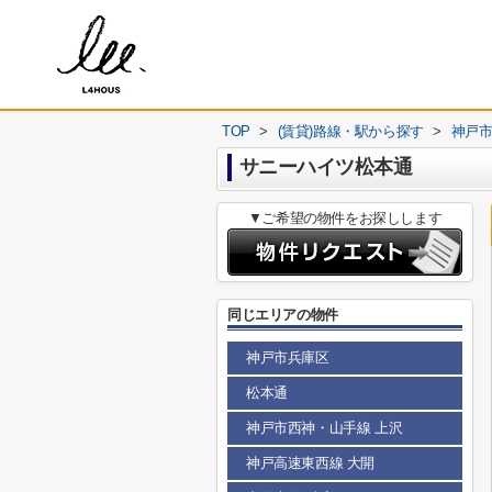
TOP
>
(賃貸)路線・駅から探す
>
神戸
サニーハイツ松本通
▼ご希望の物件をお探しします
同じエリアの物件
神戸市兵庫区
松本通
神戸市西神・山手線 上沢
神戸高速東西線 大開