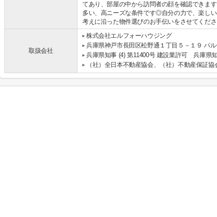
てあり、部屋の中から訪問者の顔を確認できます
多い、高ニーズな条件です◎自分の力で、楽しい
考えに沿った物件選びのお手伝いをさせてください。
株式会社エルフォーハウジング
兵庫県神戸市長田区松野通１丁目５－１９ パルテ
取扱会社
兵庫県知事 (4) 第11400号 建設業許可 兵庫県知
（社）全日本不動産協会、（社）不動産保証協