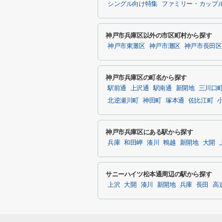
シングル向け特集
ファミリー・カップ
神戸市兵庫区以外の市区町村から探す
神戸市東灘区
神戸市灘区
神戸市長田区
神戸市兵庫区の町名から探す
駅前通
上沢通
駅南通
新開地
三川口
北逆瀬川町
神田町
塚本通
佐比江町
神戸市兵庫区にある駅から探す
兵庫
和田岬
湊川
鵯越
新開地
大開
サニーハイツ松本通周辺の駅から探す
上沢
大開
湊川
新開地
兵庫
長田
高