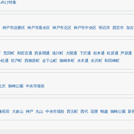
ル向け特集
神戸市須磨区
神戸市垂水区
神戸市北区
神戸市中央区
明石市
西宮市
加古
町
荒田町
和田宮通
西多聞通
湊川町
大開通
下沢通
松本通
松原通
芦原通
小松通
切戸町
西柳原町
会下山町
御崎本町
水木通
永沢町
和田崎町
上沢
御崎公園
中央市場前
速長田
大倉山
神戸
丸山
中央市場前
西元町
西代
花隈
鵯越
御崎公園
新