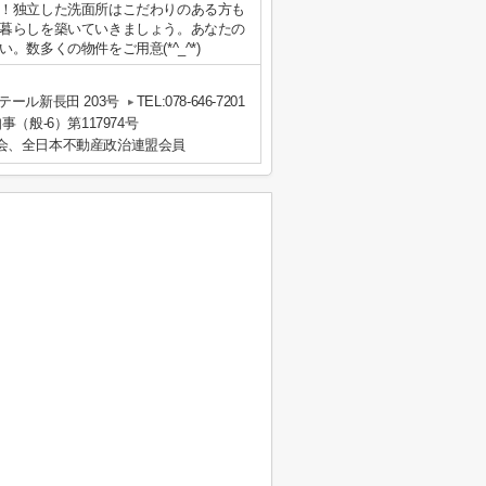
！独立した洗面所はこだわりのある方も
暮らしを築いていきましょう。あなたの
数多くの物件をご用意(*^_^*)
ール新長田 203号
TEL:078-646-7201
事（般-6）第117974号
会、全日本不動産政治連盟会員