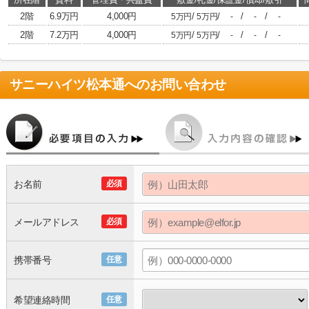
2階
6.9万円
4,000円
/
/
/
/
5万円
5万円
-
-
-
2階
7.2万円
4,000円
/
/
/
/
5万円
5万円
-
-
-
サニーハイツ松本通
へのお問い合わせ
お名前
必須
メールアドレス
必須
携帯番号
任意
希望連絡時間
任意