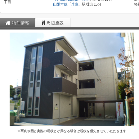
丁目
山陽本線
「
兵庫
」駅 徒歩15分
軽
物件情報
周辺施設
※写真や図と実際の現状とが異なる場合は現状を優先させていただきます