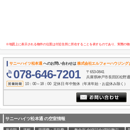
※地図上に表示される物件の位置は付近住所に所在することを表すものであり、実際の物
サニーハイツ松本通
へのお問い合わせは
株式会社エルフォーハウジング
078-646-7201
〒653-0841
兵庫県神戸市長田区松野通１
10：00～18：00 定休日:年中無休（年末年始・お盆休み除く）
サニーハイツ松本通
の空室情報
所在階
賃料
管理費・共益費
敷金/礼金/保証金/償却/敷引