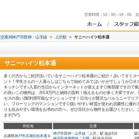
営業時間：
10：00～18：00
市交通局神戸市西神・山手線
>
上沢駅
>
サニーハイツ松本通
サニーハイツ松本通
多くの方からご好評頂いているサニーハイツ松本通のご紹介！歩いてすぐス
ント！学生さんの一人暮らしはこちらで始めてみてはいかがでしょうか◎オス
キッチンです♪入居の当日からインターネットが使えます◎角部屋ですので
の良いこの物件は、月6.9万円と納得の賃料！揃えるものが多く大変ですが、
セスの良い2駅利用可能なマンションです！日当りが贅沢なバルコニーでリ
い、フローリングのマンションです◎扱いやすい材質が使われ抗菌性に優れ
りも住みやすい環境をお求めの方へ。ぜひ当社から物件をお選びください。
ます(^o^)
所在地
交通
神戸市西神・山手線
「
上沢
」駅 徒歩5分
築
兵庫県
神戸市兵庫区
松本通
６
神戸高速東西線
「
大開
」駅 徒歩10分
3