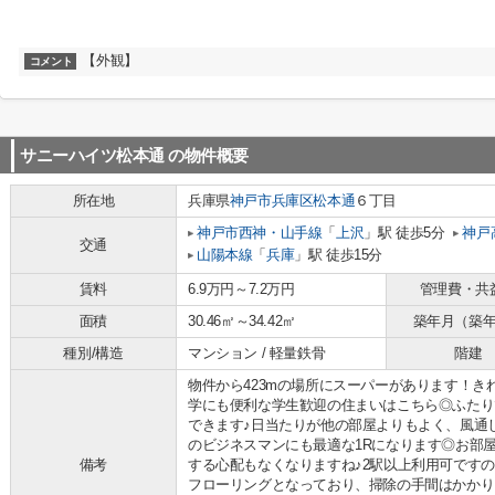
【外観】
コメント
サニーハイツ松本通
の物件概要
所在地
兵庫県
神戸市兵庫区
松本通
６丁目
神戸市西神・山手線
「
上沢
」駅 徒歩5分
神戸
交通
山陽本線
「
兵庫
」駅 徒歩15分
賃料
6.9万円～7.2万円
管理費・共
面積
30.46㎡～34.42㎡
築年月（築
種別/構造
マンション / 軽量鉄骨
階建
物件から423mの場所にスーパーがあります！
学にも便利な学生歓迎の住まいはこちら◎ふたり
できます♪日当たりが他の部屋よりもよく、風通
のビジネスマンにも最適な1Rになります◎お部
備考
する心配もなくなりますね♪2駅以上利用可です
フローリングとなっており、掃除の手間はかかり