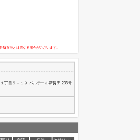
件所在地とは異なる場合がございます。
丁目５－１９ パルテール新長田 203号
間取り
面積