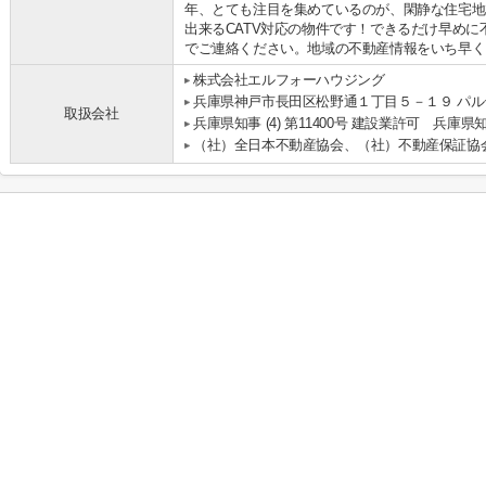
年、とても注目を集めているのが、閑静な住宅地
出来るCATV対応の物件です！できるだけ早め
でご連絡ください。地域の不動産情報をいち早くお届
株式会社エルフォーハウジング
兵庫県神戸市長田区松野通１丁目５－１９ パルテ
取扱会社
兵庫県知事 (4) 第11400号 建設業許可 兵庫県知
（社）全日本不動産協会、（社）不動産保証協