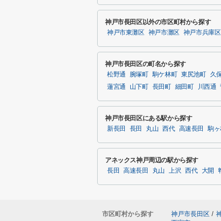
神戸市長田区以外の市区町村から探す
神戸市東灘区
神戸市灘区
神戸市兵庫区
神戸市長田区の町名から探す
松野通
腕塚町
駒ケ林町
東尻池町
久
蓮宮通
山下町
長田町
細田町
川西通
神戸市長田区にある駅から探す
新長田
長田
丸山
西代
高速長田
駒ヶ
アネックス神戸周辺の駅から探す
長田
高速長田
丸山
上沢
西代
大開
市区町村から探す
神戸市長田区
/