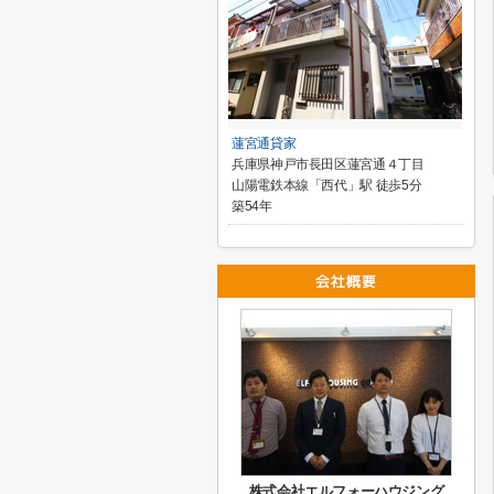
蓮宮通貸家
兵庫県神戸市長田区蓮宮通４丁目
山陽電鉄本線「西代」駅 徒歩5分
築54年
株式会社エルフォーハウジング