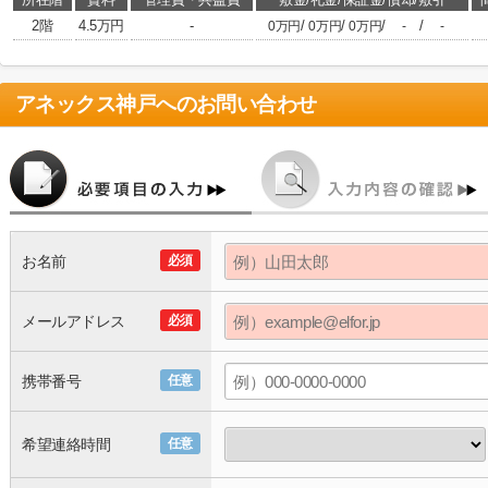
2階
4.5万円
-
/
/
/
/
0万円
0万円
0万円
-
-
アネックス神戸
へのお問い合わせ
お名前
必須
メールアドレス
必須
携帯番号
任意
希望連絡時間
任意