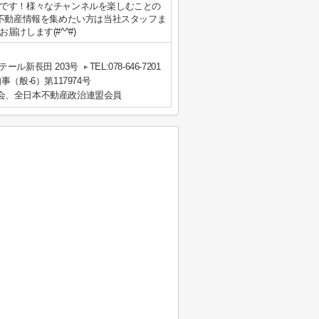
です！様々なチャンネルを楽しむことの
に不動産情報を集めたい方は当社スタッフま
けします(#^^#)
ール新長田 203号
TEL:078-646-7201
事（般-6）第117974号
会、全日本不動産政治連盟会員