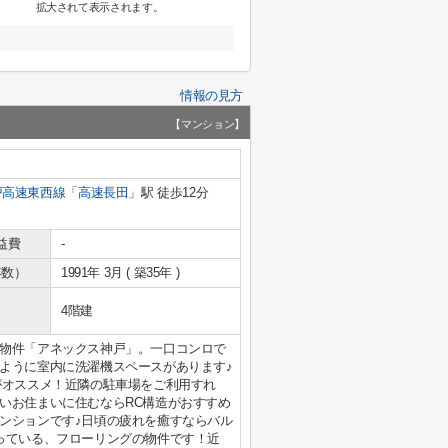
拡大されて表示されます。
情報の見方
【マンション】
戸高速東西線
「
高速長田
」駅 徒歩12分
益費
-
年数）
1991年 3月 ( 築35年 )
4階建
物件「アネックス神戸」。一口コンロで
ように室内に洗濯機スペースがあります♪
がオススメ！近隣の駐車場をご利用すれ
いお住まいに住むならRC構造がおすすめ
ンションです♪日頃の疲れを癒すならバル
っている、フローリングの物件です！近