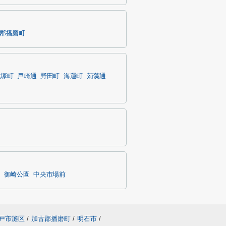
郡播磨町
大塚町
戸崎通
野田町
海運町
苅藻通
御崎公園
中央市場前
戸市灘区
/
加古郡播磨町
/
明石市
/