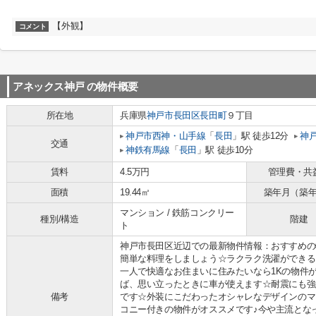
【外観】
コメント
アネックス神戸
の物件概要
所在地
兵庫県
神戸市長田区
長田町
９丁目
神戸市西神・山手線
「
長田
」駅 徒歩12分
神
交通
神鉄有馬線
「
長田
」駅 徒歩10分
賃料
4.5万円
管理費・共
面積
19.44㎡
築年月（築
マンション / 鉄筋コンクリー
種別/構造
階建
ト
神戸市長田区近辺での最新物件情報：おすすめの
簡単な料理をしましょう☆ラクラク洗濯ができる
一人で快適なお住まいに住みたいなら1Kの物件
ば、思い立ったときに車が使えます☆耐震にも強
備考
です☆外装にこだわったオシャレなデザインのマ
コニー付きの物件がオススメです♪今や主流とな