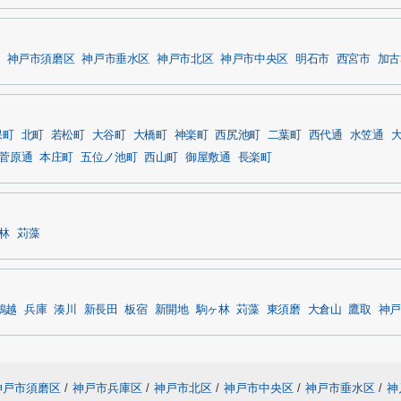
神戸市須磨区
神戸市垂水区
神戸市北区
神戸市中央区
明石市
西宮市
加古
保町
北町
若松町
大谷町
大橋町
神楽町
西尻池町
二葉町
西代通
水笠通
菅原通
本庄町
五位ノ池町
西山町
御屋敷通
長楽町
林
苅藻
鵯越
兵庫
湊川
新長田
板宿
新開地
駒ヶ林
苅藻
東須磨
大倉山
鷹取
神戸
神戸市須磨区
/
神戸市兵庫区
/
神戸市北区
/
神戸市中央区
/
神戸市垂水区
/
神