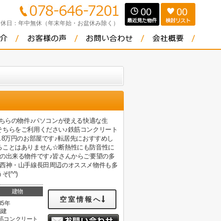
00
00
定休日：
年中無休（年末年始・お盆休み除く）
こちらの物件♪パソコンが使える快適な生
そちらをご利用ください♪鉄筋コンクリート
8万円のお部屋です♪転居先におすすめし
ることはありません☆断熱性にも防音性に
の出来る物件です♪皆さんからご要望の多
市西神・山手線長田周辺のオススメ物件も多
(^^)
建物
空室情報へ
35年
階建
筋コンクリート