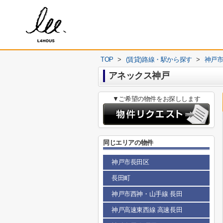
TOP
>
(賃貸)路線・駅から探す
>
神戸
アネックス神戸
▼ご希望の物件をお探しします
同じエリアの物件
神戸市長田区
長田町
神戸市西神・山手線 長田
神戸高速東西線 高速長田