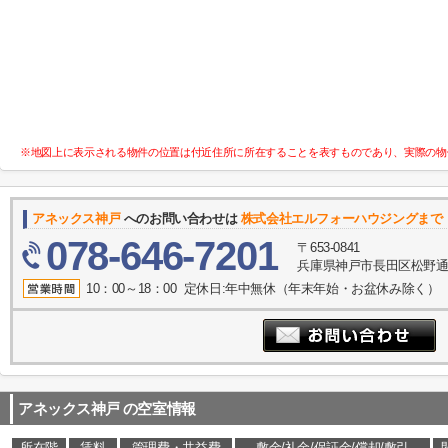
※地図上に表示される物件の位置は付近住所に所在することを表すものであり、実際の物
アネックス神戸
へのお問い合わせは
株式会社エルフォーハウジングまで
078-646-7201
〒653-0841
兵庫県神戸市長田区松野通１
10：00～18：00 定休日:年中無休（年末年始・お盆休み除く）
アネックス神戸
の空室情報
所在階
賃料
管理費・共益費
敷金/礼金/保証金/償却/敷引