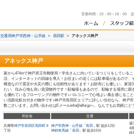
営業時間：
10：00～18：00
市交通局神戸市西神・山手線
>
長田駅
>
アネックス神戸
アネックス神戸
家から474mで神戸房王寺郵便局！学生さんに向いているつくりをしている
活、インターネットの回線を導入！お住まいの近くには駐車場があるので、
構造なので震災や火災の際にも信頼性があります！お財布にも優しい、家賃3.
たい、住み心地も良い賃貸物件です！駐輪場もあるので、駐輪する場所に困
も優れているフローリングの物件です♪バルコニーで心地よい風を感じること
い洗面化粧台付きの物件です♪神戸市長田区エリアに詳しい当社なら、神戸
数ございます。お問い合わせはEメールinfo@elfor.jpへ、なんでもお気軽にどうぞ
所在地
交通
築
兵庫県
神戸市長田区
長田町
９
神戸市西神・山手線
「
長田
」駅 徒歩12分
4
丁目
神鉄有馬線
「
長田
」駅 徒歩10分
鉄