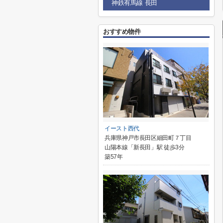
神鉄有馬線 長田
おすすめ物件
イースト西代
兵庫県神戸市長田区細田町７丁目
山陽本線「新長田」駅 徒歩3分
築57年