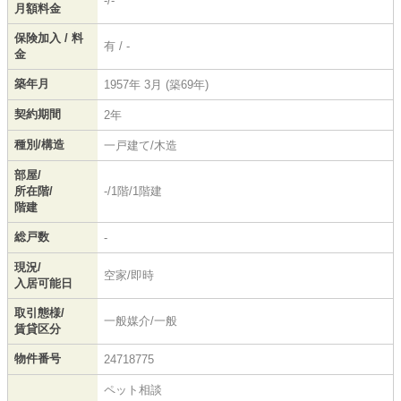
-/-
月額料金
保険加入 / 料
有 / -
金
築年月
1957年 3月 (築69年)
契約期間
2年
種別/構造
一戸建て/木造
部屋/
所在階/
-/1階/1階建
階建
総戸数
-
現況/
空家/即時
入居可能日
取引態様/
一般媒介/一般
賃貸区分
物件番号
24718775
ペット相談