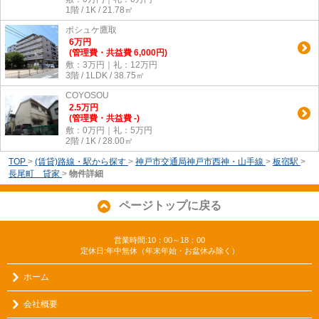
1階 / 1K / 21.78㎡
ボシュケ鷹取
6
万
円
(管理費・共益費 6,000円)
敷：3万円｜礼：12万円
3階 / 1LDK / 38.75㎡
COYOSOU
2.5
万
円
(管理費・共益費 -)
敷：0万円｜礼：5万円
2階 / 1K / 28.00㎡
TOP
>
(賃貸)路線・駅から探す
>
神戸市交通局神戸市西神・山手線
>
板宿駅
>
長尾町 貸家
>
物件詳細
ページトップに戻る
営業時間:10：00～18：00
定休日:年中無休（年末年始・お盆休み除く）
ホーム
会社概要