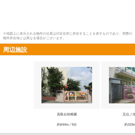
※地図上に表示される物件の位置は付近住所に所在することを表すものであり、実際の
物件所在地とは異なる場合がございます。
周辺施設
高取台幼稚園
五位ノ
約644m／9分
約329