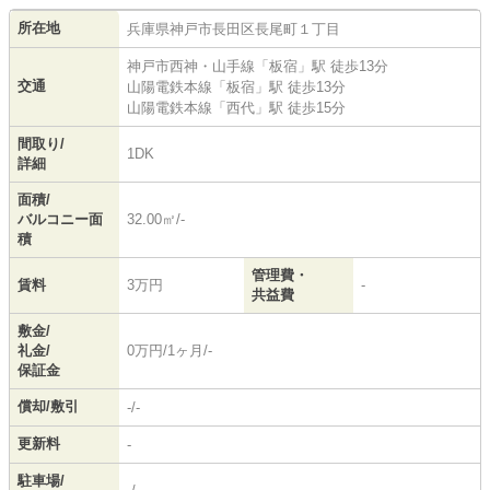
所在地
兵庫県
神戸市長田区
長尾町
１丁目
神戸市西神・山手線
「
板宿
」駅 徒歩13分
交通
山陽電鉄本線
「
板宿
」駅 徒歩13分
山陽電鉄本線
「
西代
」駅 徒歩15分
間取り/
1DK
詳細
面積/
バルコニー面
32.00㎡/-
積
管理費・
賃料
3万円
-
共益費
敷金/
礼金/
0万円/1ヶ月/-
保証金
償却/敷引
-/-
更新料
-
駐車場/