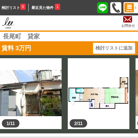
0
1
検討リスト
最近見た物件
お問合せ
長尾町 貸家
賃料
3
万円
検討リストに追加
1/11
2/11