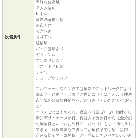
閑静な住宅地
２人入居可
レトロ
室内洗濯機置場
都市ガス
公営水道
設備条件
公共下水
駐輪場
バイク置場あり
ガスコンロ
コンロ２口以上
バス・トイレ別
シャワー
シューズボックス
エルフォーハウジングでは最新のネットワークにより
長田区・須磨区・兵庫区の周辺エリアはもとより神戸
市全域の賃貸物件情報をご紹介させていただ いており
ます。
エリアごとはもちろん、敷金＆礼金ゼロゼロ物件から
新築デザイナーズ物件、保証人不要物件から礼金分割
可能物件といったお客様のこだわりにもしっ かり対応
できる、経験豊富なスタッフが最後まで丁寧、親切、
迅速な対応でお部屋探しのお手伝いをさせていただき