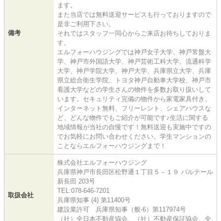
ます。
また当店では無料送迎サービスも行っておりますので
是非ご利用下さい。
備考
それではスタッフ一同心からご来店お待ちしておりま
す。
エルフォーハウジングでは神戸女子大学、神戸常盤大
学、神戸市外国語大学、神戸芸術工科大学、流通科学
大学、神戸学院大学、神戸大学、兵庫県立大学、兵庫
県立総合衛生学院、トヨタ神戸自動車大学校、神戸市
看護大学などの学生さんの物件を多数お取り扱いして
います。セキュリティ完備の物件から家電家具付き、
インターネット無料、フリーレント、シェアハウスな
ど、どんな物件でもご紹介が可能です♪生活に関する
地域情報が当社の自慢です！無料送迎も実施中ですの
でお気軽にお問い合わせください。学生マンションの
ことならエルフォーハウジングまで！
株式会社エルフォーハウジング
兵庫県神戸市長田区松野通１丁目５－１９ パルテール
新長田 203号
TEL:078-646-7201
取扱会社
兵庫県知事 (4) 第11400号
建設業許可 兵庫県知事（般-6）第117974号
（社）全日本不動産協会、（社）不動産保証協会、全