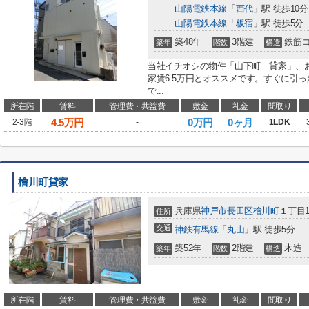
山陽電鉄本線
「
西代
」駅 徒歩10分
山陽電鉄本線
「
板宿
」駅 徒歩5分
築48年
3階建
鉄筋
築年
階数
構造
当社イチオシの物件「山下町 貸家」、
家賃6.5万円とオススメです。すぐに引
で...
所在階
賃料
管理費・共益費
敷金
礼金
間取り
4.5
万円
0万円
0ヶ月
2-3階
-
1LDK
檜川町貸家
兵庫県
神戸市長田区
檜川町
１丁目1
住所
交通
神鉄有馬線
「
丸山
」駅 徒歩5分
築52年
2階建
木造
築年
階数
構造
所在階
賃料
管理費・共益費
敷金
礼金
間取り