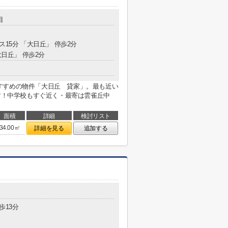
目
ス15分 「大日丘」 停歩2分
大日丘」 停歩2分
すすめの物件「大日丘 貸家」。最も近い
です！中学校もすぐ近く・最寄は雲雀丘中
面積
詳細
検討リスト
34.00㎡
詳細を見る
追加する
歩13分