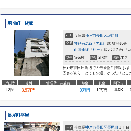
堀切町 貸家
兵庫県
神戸市長田区
堀切町
住所
交通
神鉄有馬線
「
丸山
」駅 徒歩15分
山陽本線
「
神戸
」駅 バス25分 「
築58年
2階建
木造
築年
階数
構造
神戸市長田区近辺での最新物件情報:おすす
広さがあり、とても快適。ゆったりとした
所在階
賃料
管理費・共益費
敷金
礼金
間取り
3.9
万円
0万円
1-2階
-
10万円
1LDK
長尾町平屋
兵庫県
神戸市長田区
長尾町
１丁目
住所