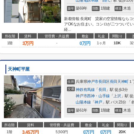
山陽電鉄本線
「
西代
」駅 徒歩15分
築69年
1階建
木造
築年
階数
構造
新着情報:長尾町 貸家の空室情報なら
アOKなお住まい。コンロが二つついて
経...
所在階
賃料
管理費・共益費
敷金
礼金
間取り
3
万円
0万円
1階
-
1ヶ月
1DK
32
天神町平屋
兵庫県
神戸市長田区
長田天神町
１
住所
交通
神鉄有馬線
「
長田
」駅 徒歩3分
神戸市西神・山手線
「
上沢
」駅 徒
山陽本線
「
神戸
」駅 バス23分 「
築61年
1階建
木造
築年
階数
構造
所在階
賃料
管理費・共益費
敷金
礼金
間取り
3.45
万円
0万円
0万円
1階
5,500円
2DK