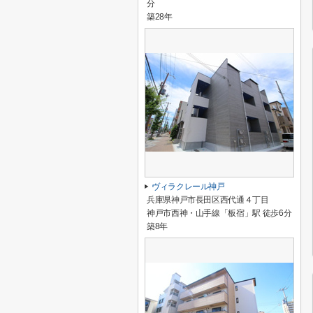
分
築28年
ヴィラクレール神戸
兵庫県神戸市長田区西代通４丁目
神戸市西神・山手線「板宿」駅 徒歩6分
築8年