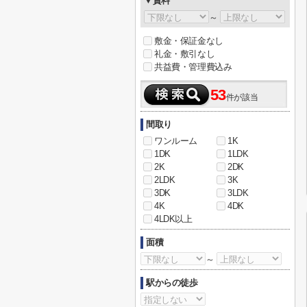
▼賃料
～
敷金・保証金なし
礼金・敷引なし
共益費・管理費込み
53
件が該当
間取り
ワンルーム
1K
1DK
1LDK
2K
2DK
2LDK
3K
3DK
3LDK
4K
4DK
4LDK以上
面積
～
駅からの徒歩