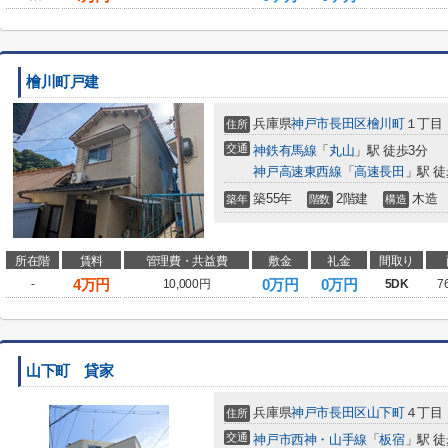
檜川町戸建
兵庫県
神戸市長田区
檜川町
１丁目
住所
交通
神鉄有馬線
「
丸山
」駅 徒歩3分
神戸高速東西線
「
高速長田
」駅 徒
築55年
2階建
木造
築年
階数
構造
所在階
賃料
管理費・共益費
敷金
礼金
間取り
4
万円
0万円
0万円
-
10,000円
5DK
7
山下町 貸家
兵庫県
神戸市長田区
山下町
４丁目
住所
交通
神戸市西神・山手線
「
板宿
」駅 徒