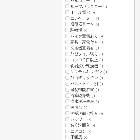
バルコニー
(-)
ルーフバルコニー
(-)
オール電化
(-)
エレベーター
(-)
照明器具付き
(-)
駐輪場
(-)
バイク置場あり
(-)
家具・家電付き
(-)
洗濯機置場有
(-)
外観タイル張り
(-)
コンロ２口以上
(-)
食器洗い乾燥機
(-)
システムキッチン
(-)
対面式キッチン
(-)
バス・トイレ別
(-)
追焚機能浴室
(-)
浴室乾燥機
(-)
温水洗浄便座
(-)
洗面台
(-)
洗髪洗面化粧台
(-)
シャワー
(-)
独立洗面台
(-)
エアコン
(-)
床暖房
(-)