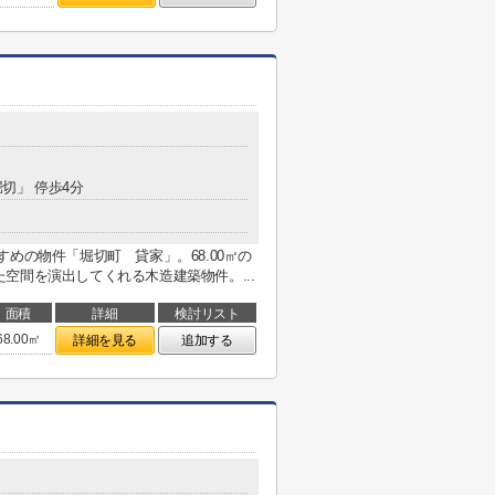
堀切」 停歩4分
めの物件「堀切町 貸家」。68.00㎡の
空間を演出してくれる木造建築物件。...
面積
詳細
検討リスト
68.00㎡
詳細を見る
追加する