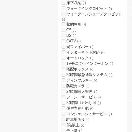
床下収納
(-)
ウォークインクロゼット
(-)
ウォークインシューズクロゼット
(-)
収納豊富
(-)
CS
(-)
BS
(-)
CATV
(-)
光ファイバー
(-)
インターネット対応
(-)
オートロック
(-)
TVモニタ付インターホン
(-)
宅配ボックス
(-)
24時間緊急通報システム
(-)
ディンプルキー
(-)
防犯カメラ
(-)
24時間有人管理
(-)
フロントサービス
(-)
24時間ゴミ出し可
(-)
住戸内覧可能
(-)
コンシェルジュサービス
(-)
駐車場あり
(-)
2階以上
(-)
最上階
(-)