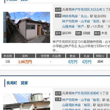
兵庫県
神戸市長田区
大日丘町
１丁
住所
交通
神鉄有馬線
「
丸山
」駅 徒歩10分
神戸市西神・山手線
「
長田
」駅 バ
山陽本線
「
神戸
」駅 バス25分 「
築63年
1階建
木造
築年
階数
構造
神戸市長田区近辺での最新物件情報：お
小学校は神戸市立 丸山小学校で223m
学...
所在階
賃料
管理費・共益費
敷金
礼金
間取り
1.98
万円
0万円
0万円
1階
-
2DK
長尾町 貸家
兵庫県
神戸市長田区
長尾町
１丁目
住所
交通
神戸市西神・山手線
「
板宿
」駅 徒
山陽電鉄本線
「
板宿
」駅 徒歩13分