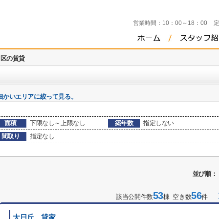
営業時間：
10：00～18：00
田区の賃貸
細かいエリアに絞って見る。
面積
下限なし～上限なし
築年数
指定しない
間取り
指定なし
並び順：
53
56
1
該当公開件数
棟 空き数
件
大日丘 貸家