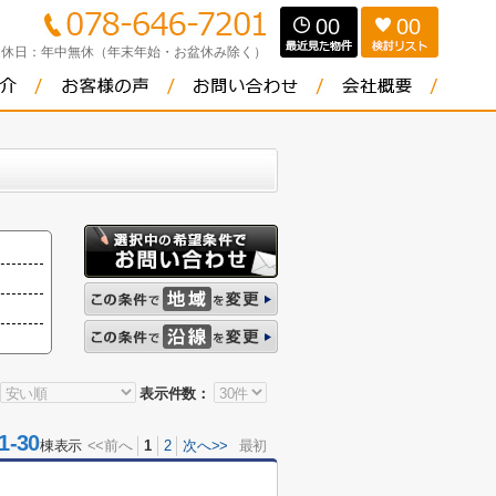
00
00
定休日：
年中無休（年末年始・お盆休み除く）
表示件数：
-30
棟表示
<<前へ
1
2
次へ>>
最初