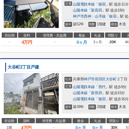
交通
山陽電鉄本線
「
板宿
」駅 徒歩11分
山陽本線
「
新長田
」駅 徒歩18分
神戸市西神・山手線
「
板宿
」駅 徒
築52年
1階建
木造
築年
階数
構造
所在階
賃料
管理費・共益費
敷金
礼金
間取り
4
万円
0ヶ月
-
-
3ヶ月
2DK
44
大谷町2丁目戸建
兵庫県
神戸市長田区
大谷町
２丁目
住所
交通
山陽電鉄本線
「
西代
」駅 徒歩9分
山陽本線
「
新長田
」駅 徒歩15分
山陽電鉄本線
「
板宿
」駅 徒歩16分
築38年
2階建
木造
築年
階数
構造
所在階
賃料
管理費・共益費
敷金
礼金
間取り
4
万円
0ヶ月
0ヶ月
1階
-
3DK
5