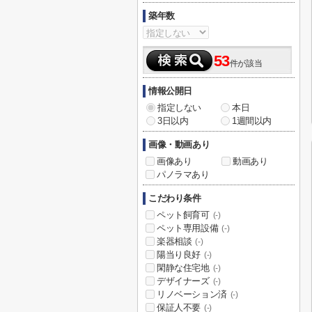
築年数
53
件が該当
情報公開日
指定しない
本日
3日以内
1週間以内
画像・動画あり
画像あり
動画あり
パノラマあり
こだわり条件
ペット飼育可
(-)
ペット専用設備
(-)
楽器相談
(-)
陽当り良好
(-)
閑静な住宅地
(-)
デザイナーズ
(-)
リノベーション済
(-)
保証人不要
(-)