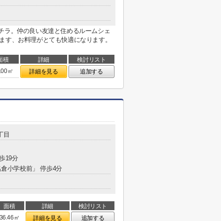
コチラ。仲の良い友達と住めるルームシェ
います、お料理がとても快適になります。
面積
詳細
検討リスト
.00㎡
詳細を見る
追加する
丁目
歩19分
名倉小学校前」 停歩4分
面積
詳細
検討リスト
36.46㎡
詳細を見る
追加する