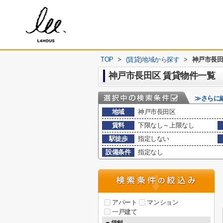
TOP
>
(賃貸)地域から探す
>
神戸市長
神戸市長田区 賃貸物件一覧
≫さらに
地域
神戸市長田区
賃料
下限なし～上限なし
駅徒歩
指定しない
設備条件
指定なし
アパート
マンション
一戸建て