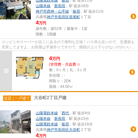
山陽電鉄本線
「
板宿
」駅 徒歩11分
山陽本線
「
新長田
」駅 徒歩18分
神戸市西神・山手線
「
板宿
」駅 徒歩11分
兵庫県
神戸市長田区
長尾町
１丁目
4
万円
築年数：築52年 ｜募集中：
1室
階数：1階建
コンビニやスーパーが近くにあるので便利な立地！バス停も近いので、交通面も
充実してますよ。お部屋は平屋作りですので、階段の上り下りがないのがいいで
すよね♪
4
万
円
(管理費・共益費 -)
敷：0ヶ月｜礼：3ヶ月
所在階：-
間取り：2DK
面積：44.00㎡
大谷町2丁目戸建
賃貸｜一戸建て
山陽電鉄本線
「
西代
」駅 徒歩9分
山陽本線
「
新長田
」駅 徒歩15分
山陽電鉄本線
「
板宿
」駅 徒歩16分
兵庫県
神戸市長田区
大谷町
２丁目
4
万円