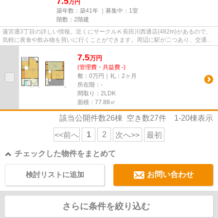
7.5
万円
築年数：築41年 ｜募集中：
1室
階数：2階建
蓮宮通3丁目の詳しい情報。近くにサークルＫ長田川西通店(482m)があるので、
気軽に夜食や飲み物を買いに行くことができます。周辺に駅が二つあり、交通の
利便性が高いです。神戸市長田...
7.5
万
円
(管理費・共益費 -)
敷：0万円｜礼：2ヶ月
所在階：-
間取り：2LDK
面積：77.88㎡
該当公開件数
26
棟 空き数
27
件
1-20
棟表示
1
2
<<前へ
次へ>>
最初
チェックした物件をまとめて
検討リストに追加
お問い合わせ
さらに条件を絞り込む