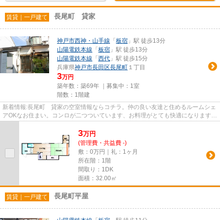
長尾町 貸家
賃貸｜一戸建て
神戸市西神・山手線
「
板宿
」駅 徒歩13分
山陽電鉄本線
「
板宿
」駅 徒歩13分
山陽電鉄本線
「
西代
」駅 徒歩15分
兵庫県
神戸市長田区
長尾町
１丁目
3
万円
築年数：築69年 ｜募集中：
1室
階数：1階建
新着情報:長尾町 貸家の空室情報ならコチラ。仲の良い友達と住めるルームシェ
アOKなお住まい。コンロが二つついています、お料理がとても快適になります。
経済面でも魅力的な、管理共...
3
万
円
(管理費・共益費 -)
敷：0万円｜礼：1ヶ月
所在階：1階
間取り：1DK
面積：32.00㎡
長尾町平屋
賃貸｜一戸建て