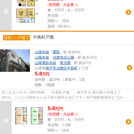
(管理費・共益費 -)
敷：0万円｜礼：0万円
所在階：-
間取り：3DK
面積：66.60㎡
中島町戸建
賃貸｜一戸建て
山陽本線
「
鷹取
」駅 徒歩8分
山陽本線
「
須磨海浜公園
」駅 徒歩10分
山陽電鉄本線
「
東須磨
」駅 徒歩7分
兵庫県
神戸市須磨区
中島町
２丁目
5.8
万円
築年数：築29年 ｜募集中：
1室
階数：2階建
気になるイチオシ物件情報：「中島町戸建」。神戸市立 東須磨小学校まで
382m、こちらの物件ならお子様の通学も安心です！神戸南町郵便局まで歩いて
すぐ(390m)！お子様も大人でもくつろ...
5.8
万
円
(管理費・共益費 -)
敷：0万円｜礼：0万円
所在階：1-2階
間取り：2DK