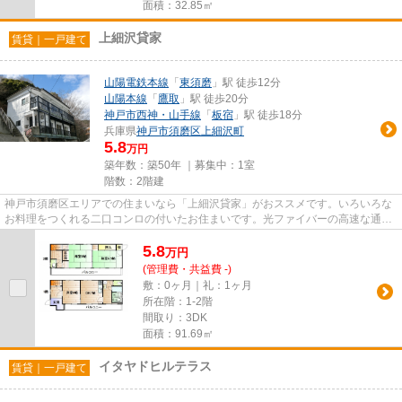
面積：32.85㎡
上細沢貸家
賃貸｜一戸建て
山陽電鉄本線
「
東須磨
」駅 徒歩12分
山陽本線
「
鷹取
」駅 徒歩20分
神戸市西神・山手線
「
板宿
」駅 徒歩18分
兵庫県
神戸市須磨区
上細沢町
5.8
万円
築年数：築50年 ｜募集中：
1室
階数：2階建
神戸市須磨区エリアでの住まいなら「上細沢貸家」がおススメです。いろいろな
お料理をつくれる二口コンロの付いたお住まいです。光ファイバーの高速な通信
ならネット検索がラクラク快...
5.8
万
円
(管理費・共益費 -)
敷：0ヶ月｜礼：1ヶ月
所在階：1-2階
間取り：3DK
面積：91.69㎡
イタヤドヒルテラス
賃貸｜一戸建て