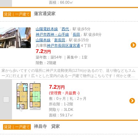
面積：66.00㎡
蓮宮通貸家
賃貸｜一戸建て
山陽電鉄本線
「
西代
」駅 徒歩5分
神戸市西神・山手線
「
長田
」駅 徒歩8分
山陽本線
「
新長田
」駅 徒歩15分
兵庫県
神戸市長田区
蓮宮通
４丁目
7.2
万円
築年数：築54年 ｜募集中：
1室
階数：2階建
家から歩いてすぐの場所に神戸大道郵便局(127m)があるので、送り物などもスム
ーズに行えます！広々とした室内のある一戸建て物件はこちらです！何かと便利
な2駅利用可能な物件！駐車ス...
7.2
万
円
(管理費・共益費 -)
敷：0ヶ月｜礼：2ヶ月
所在階：1-2階
間取り：3LDK
面積：59.17㎡
禅昌寺 貸家
賃貸｜一戸建て