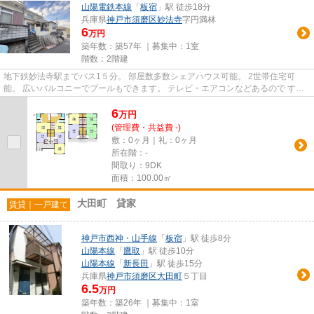
山陽電鉄本線
「
板宿
」駅 徒歩18分
兵庫県
神戸市須磨区
妙法寺
字円満林
6
万円
築年数：築57年 ｜募集中：
1室
階数：2階建
地下鉄妙法寺駅までバス1５分。 部屋数多数シェアハウス可能。 2世帯住宅可
能。 広いバルコニーでプールもできます。 テレビ・エアコンなどあるので すぐ
に生活可能。 福祉、外国籍...
6
万
円
(管理費・共益費 -)
敷：0ヶ月｜礼：0ヶ月
所在階：-
間取り：9DK
面積：100.00㎡
大田町 貸家
賃貸｜一戸建て
神戸市西神・山手線
「
板宿
」駅 徒歩8分
山陽本線
「
鷹取
」駅 徒歩10分
山陽本線
「
新長田
」駅 徒歩15分
兵庫県
神戸市須磨区
大田町
５丁目
6.5
万円
築年数：築26年 ｜募集中：
1室