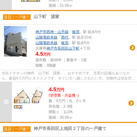
間取り：2LDK
面積：51.00㎡
山下町 貸家
賃貸｜一戸建て
神戸市西神・山手線
「
板宿
」駅 徒歩5分
山陽電鉄本線
「
西代
」駅 徒歩10分
山陽電鉄本線
「
板宿
」駅 徒歩5分
兵庫県
神戸市長田区
山下町
４丁目
4.5
万円
築年数：築48年 ｜募集中：
1室
階数：3階建
当社イチオシの物件「山下町 貸家」、おすすめです。充実の設備もありなが
ら、家賃6.5万円とオススメです。すぐに引っ越しされたい方。当物件は現在空き
室ですのでお勧めです。自転車...
4.5
万
円
(管理費・共益費 -)
敷：0万円｜礼：0ヶ月
所在階：2-3階
間取り：1LDK
面積：30.00㎡
神戸市長田区上池田２丁目の一戸建て
賃貸｜一戸建て