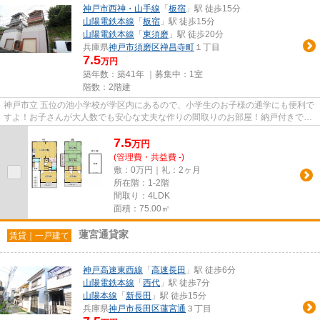
神戸市西神・山手線
「
板宿
」駅 徒歩15分
山陽電鉄本線
「
板宿
」駅 徒歩15分
山陽電鉄本線
「
東須磨
」駅 徒歩20分
兵庫県
神戸市須磨区
禅昌寺町
１丁目
7.5
万円
築年数：築41年 ｜募集中：
1室
階数：2階建
神戸市立 五位の池小学校が学区内にあるので、小学生のお子様の通学にも便利で
すよ！お子さんが大人数でも安心な丈夫な作りの間取りのお部屋！納戸付きで
4LDKの部屋はこちら♪駅まで徒...
7.5
万
円
(管理費・共益費 -)
敷：0万円｜礼：2ヶ月
所在階：1-2階
間取り：4LDK
面積：75.00㎡
蓮宮通貸家
賃貸｜一戸建て
神戸高速東西線
「
高速長田
」駅 徒歩6分
山陽電鉄本線
「
西代
」駅 徒歩7分
山陽本線
「
新長田
」駅 徒歩15分
兵庫県
神戸市長田区
蓮宮通
３丁目