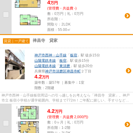
4
万
円
(管理費・共益費 -)
敷：0万円｜礼：0万円
所在階：-
間取り：2LDK
面積：55.00㎡
禅昌寺 貸家
賃貸｜一戸建て
神戸市西神・山手線
「
板宿
」駅 徒歩15分
山陽電鉄本線
「
板宿
」駅 徒歩15分
山陽電鉄本線
「
東須磨
」駅 徒歩20分
兵庫県
神戸市須磨区
禅昌寺町
２丁目
4.2
万円
築年数：築57年 ｜募集中：
1室
階数：2階建
神戸市西神・山手線板宿周辺への引っ越しをお考えなら「禅昌寺 貸家」。神戸
市立 板宿小学校が通学範囲内、学校まで772m！ご年配に嬉しい、手すりなどが
付いて設備が充実した不動産物...
4.2
万
円
(管理費・共益費 2,000円)
敷：0ヶ月｜礼：0万円
所在階：1-2階