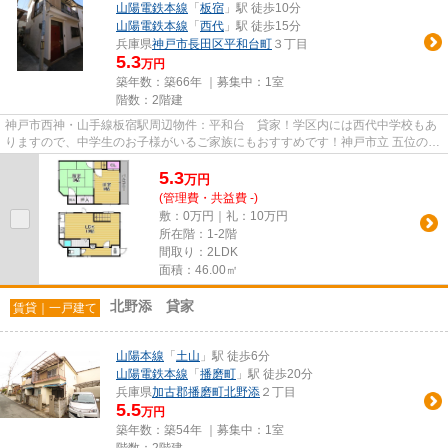
山陽電鉄本線
「
板宿
」駅 徒歩10分
山陽電鉄本線
「
西代
」駅 徒歩15分
兵庫県
神戸市長田区
平和台町
３丁目
5.3
万円
築年数：築66年 ｜募集中：
1室
階数：2階建
神戸市西神・山手線板宿駅周辺物件：平和台 貸家！学区内には西代中学校もあ
りますので、中学生のお子様がいるご家族にもおすすめです！神戸市立 五位の池
小学校まで192m、お子様の通...
5.3
万
円
(管理費・共益費 -)
敷：0万円｜礼：10万円
所在階：1-2階
間取り：2LDK
面積：46.00㎡
北野添 貸家
賃貸｜一戸建て
山陽本線
「
土山
」駅 徒歩6分
山陽電鉄本線
「
播磨町
」駅 徒歩20分
兵庫県
加古郡播磨町
北野添
２丁目
5.5
万円
築年数：築54年 ｜募集中：
1室