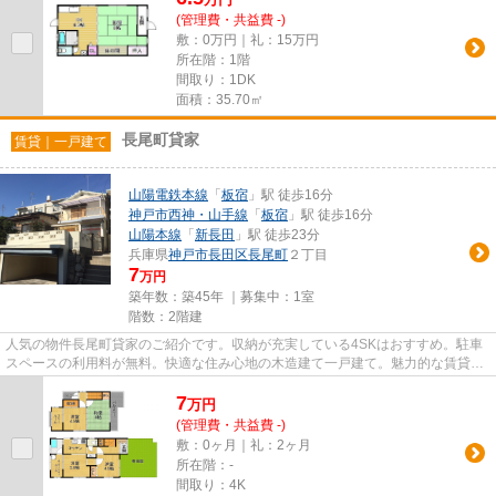
(管理費・共益費 -)
敷：0万円｜礼：15万円
所在階：1階
間取り：1DK
面積：35.70㎡
長尾町貸家
賃貸｜一戸建て
山陽電鉄本線
「
板宿
」駅 徒歩16分
神戸市西神・山手線
「
板宿
」駅 徒歩16分
山陽本線
「
新長田
」駅 徒歩23分
兵庫県
神戸市長田区
長尾町
２丁目
7
万円
築年数：築45年 ｜募集中：
1室
階数：2階建
人気の物件長尾町貸家のご紹介です。収納が充実している4SKはおすすめ。駐車
スペースの利用料が無料。快適な住み心地の木造建て一戸建て。魅力的な賃貸物
件。こちらは現在案内可能なお...
7
万
円
(管理費・共益費 -)
敷：0ヶ月｜礼：2ヶ月
所在階：-
間取り：4K