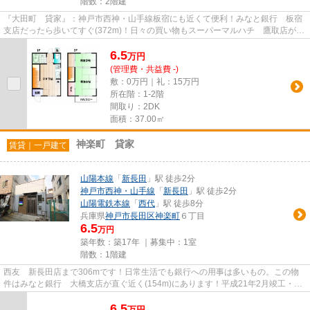
階数：2階建
『大田町 貸家』：神戸市西神・山手線板宿にも近くて便利！みなと銀行 板宿
支店だったら歩いてすぐ(372m)！日々の買い物もスーパーマルハチ 鷹取店があ
るので楽々にできます。おス...
6.5
万
円
(管理費・共益費 -)
敷：0万円｜礼：15万円
所在階：1-2階
間取り：2DK
面積：37.00㎡
神楽町 貸家
賃貸｜一戸建て
山陽本線
「
新長田
」駅 徒歩2分
神戸市西神・山手線
「
新長田
」駅 徒歩2分
山陽電鉄本線
「
西代
」駅 徒歩8分
兵庫県
神戸市長田区
神楽町
６丁目
6.5
万円
築年数：築17年 ｜募集中：
1室
階数：1階建
西友 新長田店まで306mです！日常生活でも銀行への用事は多いもの。この物
件はみなと銀行 大橋支店が直ぐ近く(154m)にあります！平成21年2月竣工・築
9年のお部屋♪ゆったりとした空間...
6.5
万
円