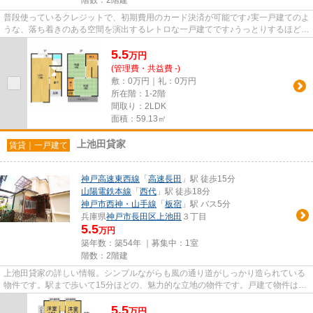
階数：2階建
普段使っているクレジットで、初期費用のカード決済が可能です♪実一戸建てのよ
うな、落ち着きのある空間を演出するレトロな一戸建てです♪うっとりするほど眺
望良好で素敵な一戸建ては...
5.5
万
円
(管理費・共益費 -)
敷：0万円｜礼：0万円
所在階：1-2階
間取り：2LDK
面積：59.13㎡
上池田貸家
賃貸｜一戸建て
神戸高速東西線
「
高速長田
」駅 徒歩15分
山陽電鉄本線
「
西代
」駅 徒歩18分
神戸市西神・山手線
「
板宿
」駅 バス5分
兵庫県
神戸市長田区
上池田
３丁目
5.5
万円
築年数：築54年 ｜募集中：
1室
階数：2階建
上池田貸家の詳しい情報。シンプルながらも風の通り道がしっかり造られている
物件です。駅まで歩いて15分ほどの、魅力的な立地の物件です。戸建て物件は、
室内のレイアウトの自由度も...
5.5
万
円