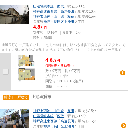
山陽電鉄本線
「
西代
」駅 徒歩11分
神戸高速東西線
「
高速長田
」駅 徒歩16分
神戸市西神・山手線
「
板宿
」駅 徒歩15分
兵庫県
神戸市長田区
上池田
２丁目
4.8
万円
築年数：築46年 ｜募集中：
1室
階数：2階建
通風良好な一戸建てです。こちらの物件は、駅へも徒歩11分と歩いてアクセスで
きます。魅力的な眺めが楽しめるエリアの物件です。こちらの物件は一戸建てで
す。素敵な賃貸戸建てを探す...
4.8
万
円
(管理費・共益費 -)
敷：0万円｜礼：0万円
所在階：1-2階
間取り：3DK＋1S(納戸)
面積：58.98㎡
上池田貸家
賃貸｜一戸建て
神戸市西神・山手線
「
長田
」駅 徒歩15分
山陽電鉄本線
「
西代
」駅 徒歩15分
神戸高速東西線
「
高速長田
」駅 徒歩15分
兵庫県
神戸市長田区
上池田
１丁目