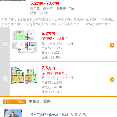
5.2
7.6
万円～
万円
築年数：築57年 ｜募集中：
2室
階数：2階建
新着情報：上池田貸家の空室情報ならコチラ！家の敷地から出て30mで駐車場に
なります！ポイントを貯めたい方に嬉しい！初期費用カード決済が可能です！
広々とした室内のある一戸建て物...
5.2
万
円
(管理費・共益費 -)
敷：0ヶ月｜礼：1ヶ月
所在階：1-2階
間取り：3DK
面積：51.40㎡
7.6
万
円
(管理費・共益費 -)
敷：0ヶ月｜礼：2ヶ月
所在階：1-2階
間取り：4LDK
面積：75.14㎡
平和台 貸家
賃貸｜一戸建て
神戸市西神・山手線
「
板宿
」駅 徒歩10分