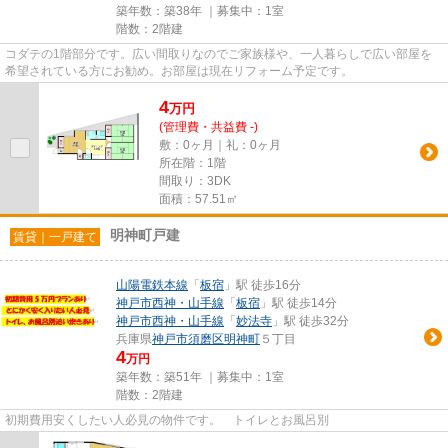
築年数：築38年 ｜募集中：
1室
階数：2階建
コダテの1階部分です。広い間取りなのでご家族様や、一人暮らしで広い部屋を
希望されている方にお勧め。お部屋は現在リフォーム予定です。
4
万
円
(管理費・共益費 -)
敷：0ヶ月｜礼：0ヶ月
所在階：1階
間取り：3DK
面積：57.51㎡
明神町戸建
賃貸｜一戸建て
山陽電鉄本線
「
板宿
」駅 徒歩16分
神戸市西神・山手線
「
板宿
」駅 徒歩14分
神戸市西神・山手線
「
妙法寺
」駅 徒歩32分
兵庫県
神戸市須磨区
明神町
５丁目
4
万円
築年数：築51年 ｜募集中：
1室
階数：2階建
初期費用安くしたい人必見の物件です。 トイレとお風呂別