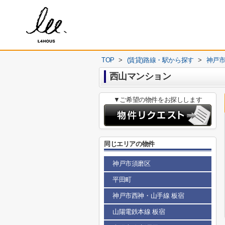
TOP
>
(賃貸)路線・駅から探す
>
神戸
西山マンション
▼ご希望の物件をお探しします
同じエリアの物件
神戸市須磨区
平田町
神戸市西神・山手線 板宿
山陽電鉄本線 板宿