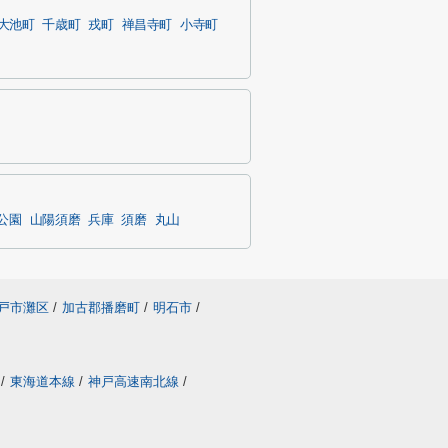
大池町
千歳町
戎町
禅昌寺町
小寺町
公園
山陽須磨
兵庫
須磨
丸山
戸市灘区
/
加古郡播磨町
/
明石市
/
線
/
東海道本線
/
神戸高速南北線
/