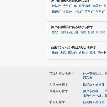
神戸市須磨区の町名から探す
妙法寺
大田町
車
須磨浦通
南落合
前
権現町
北落合
中島町
平田町
宝田町
神戸市須磨区にある駅から探す
鷹取
須磨海浜公園
須磨
板宿
東須磨
西山マンション周辺の駅から探す
板宿
西代
東須磨
新長田
鷹取
駒ヶ林
市区町村から探す
神戸市長田区
/
西宮市
町名から探す
松野通
/
妙法寺
/
路線から探す
神戸市西神・山
阪急神戸本線
/
駅から探す
新長田
/
高速長