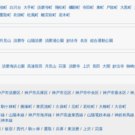
池町
白川台
大手町
須磨寺町
飛松町
磯馴町
寺田町
東町
戸政町
大黒町
鷹取町
衣掛町
松風町
離宮前町
若木町
月見山
須磨寺
山陽須磨
須磨浦公園
妙法寺
名谷
総合運動公園
須磨海浜公園
高速長田
月見山
苅藻
須磨寺
上沢
長田
大開
妙法寺
御崎
神戸市須磨区
/
神戸市兵庫区
/
神戸市北区
/
神戸市中央区
/
神戸市垂水区
/
神
駒ケ林町
/
腕塚町
/
東尻池町
/
久保町
/
北町
/
若松町
/
大橋町
/
大谷町
手線
/
山陽本線
/
神戸市海岸線
/
神戸高速東西線
/
山陽電鉄本線
/
神鉄有馬
阪神本線
田
/
板宿
/
西代
/
駒ヶ林
/
鷹取
/
兵庫
/
東須磨
/
上沢
/
苅藻