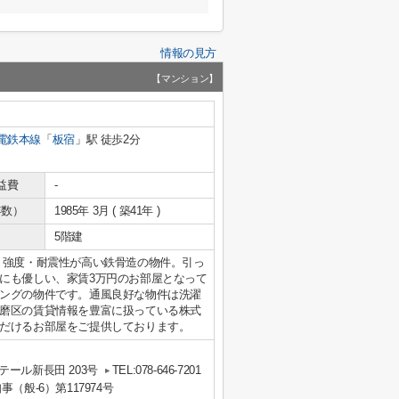
情報の見方
【マンション】
電鉄本線
「
板宿
」駅 徒歩2分
益費
-
年数）
1985年 3月 ( 築41年 )
5階建
。強度・耐震性が高い鉄骨造の物件。引っ
にも優しい、家賃3万円のお部屋となって
ングの物件です。通風良好な物件は洗濯
磨区の賃貸情報を豊富に扱っている株式
だけるお部屋をご提供しております。
ール新長田 203号
TEL:078-646-7201
事（般-6）第117974号