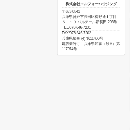
株式会社エルフォーハウジング
〒653-0841
兵庫県神戸市長田区松野通１丁目
５－１９ パルテール新長田 203号
TEL/078-646-7201
FAX/078-646-7202
兵庫県知事 (4) 第11400号
建設業許可 兵庫県知事（般-6）第
117974号