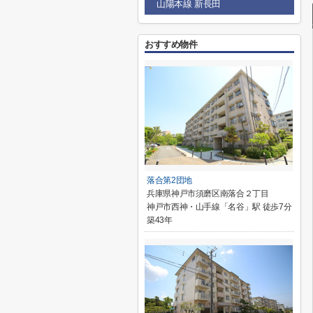
山陽本線 新長田
おすすめ物件
落合第2団地
兵庫県神戸市須磨区南落合２丁目
神戸市西神・山手線「名谷」駅 徒歩7分
築43年