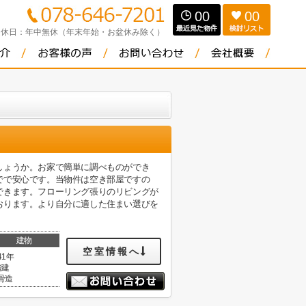
00
00
定休日：
年中無休（年末年始・お盆休み除く）
しょうか。お家で簡単に調べものができ
でで安心です。当物件は空き部屋ですの
できます。フローリング張りのリビングが
おります。より自分に適した住まい選びを
建物
空室情報へ
41年
階建
骨造