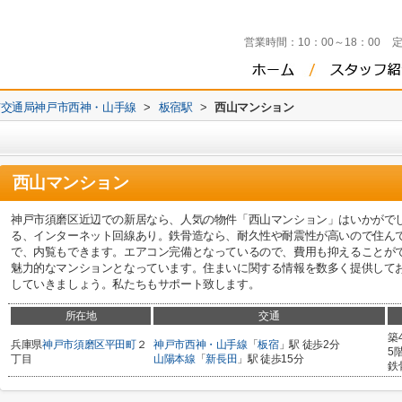
営業時間：
10：00～18：00
市交通局神戸市西神・山手線
>
板宿駅
>
西山マンション
西山マンション
神戸市須磨区近辺での新居なら、人気の物件「西山マンション」はいかがで
る、インターネット回線あり。鉄骨造なら、耐久性や耐震性が高いので住ん
で、内覧もできます。エアコン完備となっているので、費用も抑えることが
魅力的なマンションとなっています。住まいに関する情報を数多く提供して
していきましょう。私たちもサポート致します。
所在地
交通
築
兵庫県
神戸市須磨区
平田町
２
神戸市西神・山手線
「
板宿
」駅 徒歩2分
5
丁目
山陽本線
「
新長田
」駅 徒歩15分
鉄