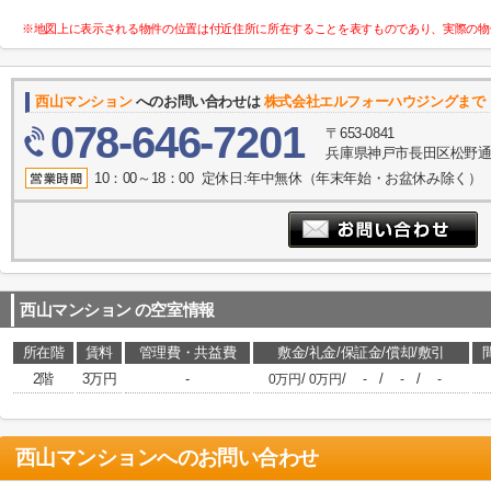
※地図上に表示される物件の位置は付近住所に所在することを表すものであり、実際の物
西山マンション
へのお問い合わせは
株式会社エルフォーハウジングまで
078-646-7201
〒653-0841
兵庫県神戸市長田区松野通１
10：00～18：00 定休日:年中無休（年末年始・お盆休み除く）
西山マンション
の空室情報
所在階
賃料
管理費・共益費
敷金/礼金/保証金/償却/敷引
2階
3万円
-
/
/
/
/
0万円
0万円
-
-
-
西山マンション
へのお問い合わせ