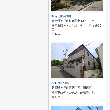
名谷公園前団地
兵庫県神戸市須磨区北落合３丁目
神戸市西神・山手線「名谷」駅 徒歩10
分
築42年
AMENITY須磨
兵庫県神戸市須磨区多井畑東町
神戸市西神・山手線「妙法寺」駅
築32年