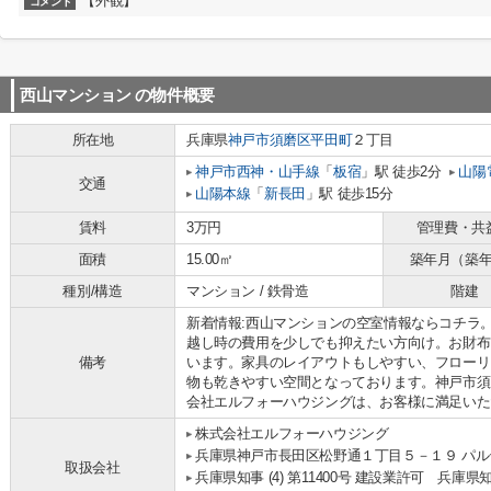
【外観】
コメント
西山マンション
の物件概要
所在地
兵庫県
神戸市須磨区
平田町
２丁目
神戸市西神・山手線
「
板宿
」駅 徒歩2分
山陽
交通
山陽本線
「
新長田
」駅 徒歩15分
賃料
3万円
管理費・共
面積
15.00㎡
築年月（築
種別/構造
マンション / 鉄骨造
階建
新着情報:西山マンションの空室情報ならコチラ
越し時の費用を少しでも抑えたい方向け。お財布
備考
います。家具のレイアウトもしやすい、フローリ
物も乾きやすい空間となっております。神戸市須
会社エルフォーハウジングは、お客様に満足いた
株式会社エルフォーハウジング
兵庫県神戸市長田区松野通１丁目５－１９ パルテ
取扱会社
兵庫県知事 (4) 第11400号 建設業許可 兵庫県知