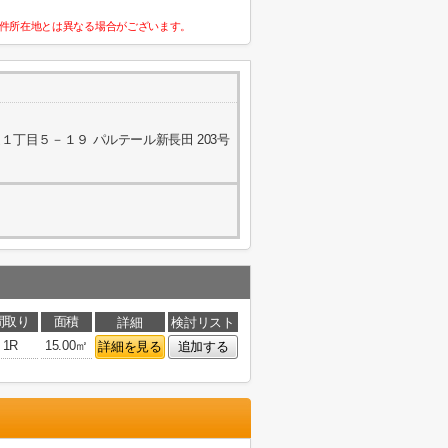
件所在地とは異なる場合がございます。
丁目５－１９ パルテール新長田 203号
間取り
面積
詳細
検討リスト
1R
15.00㎡
詳細を見る
追加する