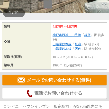
1 / 19
賃料
4.8万円～6.8万円
神戸市西神・山手線
「
板宿
」駅 徒歩
7分
交通
山陽電鉄本線
「
板宿
」駅 徒歩7分
山陽電鉄本線
「
西代
」駅 徒歩10分
間取り(面積)
1K～2DK(20.00㎡～40.00㎡)
築年月
1996年 11月(築29年)
メールでお問い合わせする(無料)
電話でお問い合わせする
コンビニ「セブンイレブン 板宿駅前」が376m以内にあ