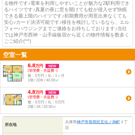
る物件です♪電車を利用しやすいことが魅力な2駅利用でき
るハイツです♪真夏の夜に窓を開けても蚊が侵入せず快眠
できる最上階のハイツです♪初期費用が用意出来なくても
安心♪カード決済可能です♪移住を検討しているなら、エル
フォーハウジングまでご連絡をお待ちしております♪当社
では神戸市西神・山手線板宿から近くの物件情報を数多く
ごご紹介(^^)
空室一覧
6.8
万
円
NEW
(管理費・共益費 -)
敷：0万円｜礼：1ヶ月
1階 / 2DK / 40.00㎡
4.8
万
円
NEW
(管理費・共益費 -)
敷：0万円｜礼：0万円
2階 / 1K / 20.00㎡
兵庫県
神戸市長田区
五位ノ池町
３丁
所在地
目