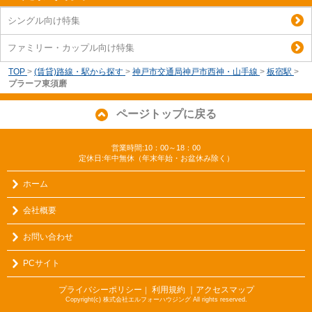
シングル向け特集
ファミリー・カップル向け特集
TOP
>
(賃貸)路線・駅から探す
>
神戸市交通局神戸市西神・山手線
>
板宿駅
>
プラーフ東須磨
ページトップに戻る
営業時間:10：00～18：00
定休日:年中無休（年末年始・お盆休み除く）
ホーム
会社概要
お問い合わせ
PCサイト
プライバシーポリシー
利用規約
｜アクセスマップ
｜
Copyright(c) 株式会社エルフォーハウジング All rights reserved.