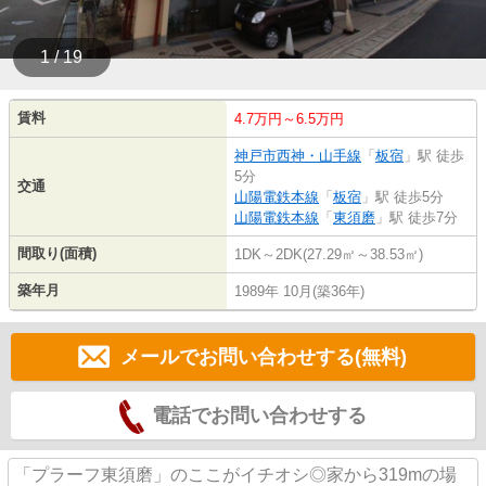
1 / 19
賃料
4.7万円～6.5万円
神戸市西神・山手線
「
板宿
」駅 徒歩
5分
交通
山陽電鉄本線
「
板宿
」駅 徒歩5分
山陽電鉄本線
「
東須磨
」駅 徒歩7分
間取り(面積)
1DK～2DK(27.29㎡～38.53㎡)
築年月
1989年 10月(築36年)
メールでお問い合わせする(無料)
電話でお問い合わせする
「プラーフ東須磨」のここがイチオシ◎家から319mの場