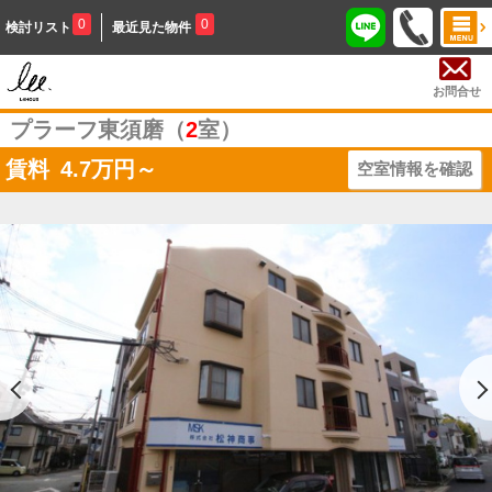
0
0
検討リスト
最近見た物件
お問合せ
プラーフ東須磨（
2
室）
賃料
4.7
万円～
空室情報を確認