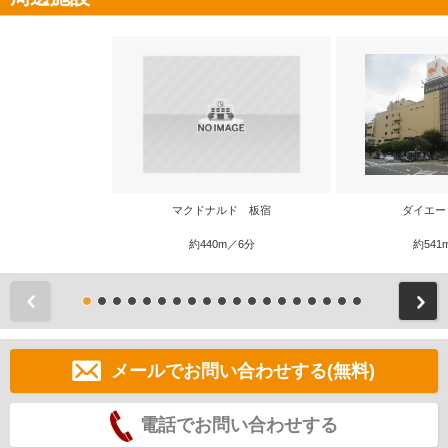
マクドナルド 板宿
ダイエー
約440m／6分
約541
前
メールでお問い合わせする(無料)
電話でお問い合わせする