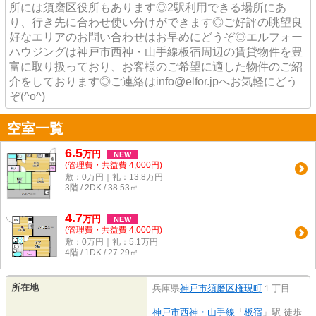
所には須磨区役所もあります◎2駅利用できる場所にあ
り、行き先に合わせ使い分けができます◎ご好評の眺望良
好なエリアのお問い合わせはお早めにどうぞ◎エルフォー
ハウジングは神戸市西神・山手線板宿周辺の賃貸物件を豊
富に取り扱っており、お客様のご希望に適した物件のご紹
介をしております◎ご連絡はinfo@elfor.jpへお気軽にどう
ぞ(^o^)
空室一覧
6.5
万
円
NEW
(管理費・共益費 4,000円)
敷：0万円｜礼：13.8万円
3階 / 2DK / 38.53㎡
4.7
万
円
NEW
(管理費・共益費 4,000円)
敷：0万円｜礼：5.1万円
4階 / 1DK / 27.29㎡
所在地
兵庫県
神戸市須磨区
権現町
１丁目
神戸市西神・山手線
「
板宿
」駅 徒歩