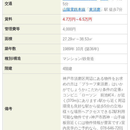
交通
5分
山陽電鉄本線
「
東須磨
」駅 徒歩7分
賃料
4.7万円～6.5万円
管理費等
4,000円
面積
27.29㎡～38.53㎡
築年数
1989年 10月 (築36年)
種別/構造
マンション/鉄骨造
階建
4階建
神戸市須磨区周辺にある物件をお求
めの方は「プラーフ東須磨」はいか
がでしょうか♪こだわり条件の定番♪
コンビニ「ローソン 前池町4」が近
く(370m)にあります♪駅から近く周辺
環境も良好な駅から徒歩5分の立地♪
備考
様々な場所へアクセスできる2駅利用
可能な物件です♪神戸市西神・山手線
板宿近くには物件情報が豊富です♪室
内見学のご予約なら、078-646-7201