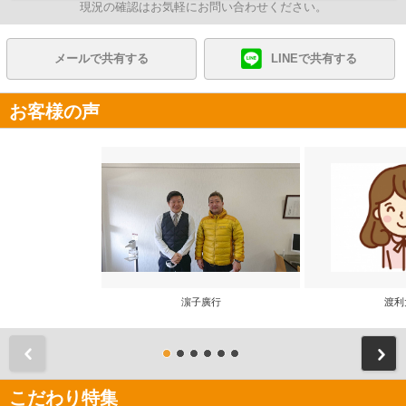
現況の確認はお気軽にお問い合わせください。
メールで共有する
LINEで共有する
お客様の声
濵子廣行
渡利
前
こだわり特集