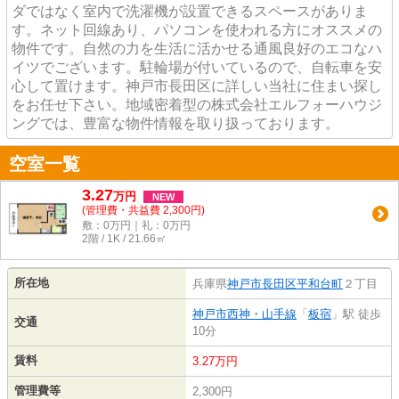
ダではなく室内で洗濯機が設置できるスペースがありま
す。ネット回線あり、パソコンを使われる方にオススメの
物件です。自然の力を生活に活かせる通風良好のエコなハ
イツでございます。駐輪場が付いているので、自転車を安
心して置けます。神戸市長田区に詳しい当社に住まい探し
をお任せ下さい。地域密着型の株式会社エルフォーハウジ
ングでは、豊富な物件情報を取り扱っております。
空室一覧
3.27
万
円
NEW
(管理費・共益費 2,300円)
敷：0万円｜礼：0万円
2階 / 1K / 21.66㎡
所在地
兵庫県
神戸市長田区
平和台町
２丁目
神戸市西神・山手線
「
板宿
」駅 徒歩
交通
10分
賃料
3.27万円
管理費等
2,300円