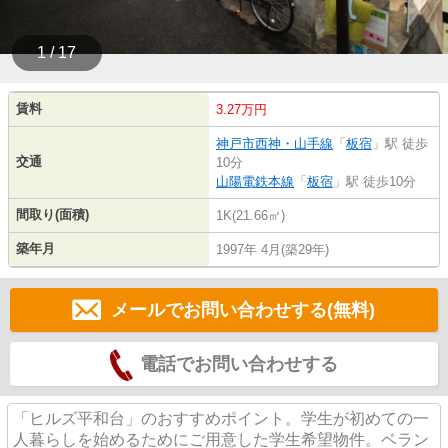
1 / 17
賃料
3.27万円
神戸市西神・山手線
「
板宿
」駅 徒歩
交通
10分
山陽電鉄本線
「
板宿
」駅 徒歩10分
間取り(面積)
1K(21.66㎡)
築年月
1997年 4月(築29年)
メールでお問い合わせする(無料)
電話でお問い合わせする
「ヒルズ平和台」のおすすめポイント。学生が初めての一
人暮らしを始めるためにご用意した学生希望物件。ベラン