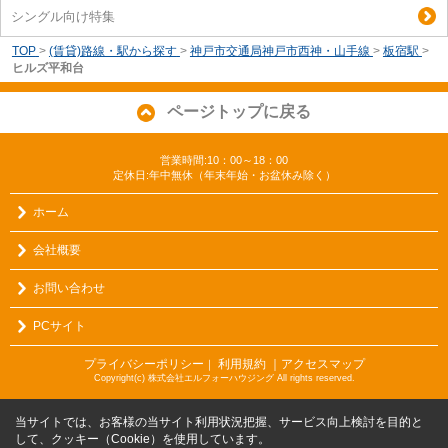
シングル向け特集
TOP
>
(賃貸)路線・駅から探す
>
神戸市交通局神戸市西神・山手線
>
板宿駅
>
ヒルズ平和台
ページトップに戻る
営業時間:10：00～18：00
定休日:年中無休（年末年始・お盆休み除く）
ホーム
会社概要
お問い合わせ
PCサイト
プライバシーポリシー
利用規約
｜アクセスマップ
｜
Copyright(c) 株式会社エルフォーハウジング All rights reserved.
当サイトでは、お客様の当サイト利用状況把握、サービス向上検討を目的と
して、クッキー（Cookie）を使用しています。