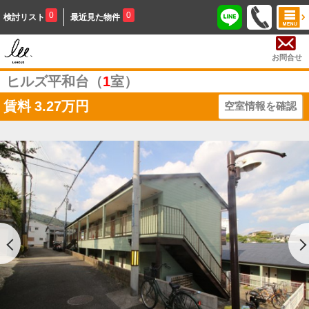
0
0
検討リスト
最近見た物件
お問合せ
ヒルズ平和台（
1
室）
賃料
3.27万円
空室情報を確認