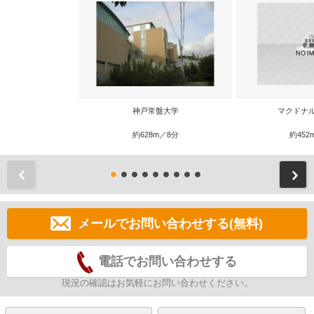
神戸常盤大学
マクドナ
約628m／8分
約452
前
メールでお問い合わせする(無料)
電話でお問い合わせする
現況の確認はお気軽にお問い合わせください。