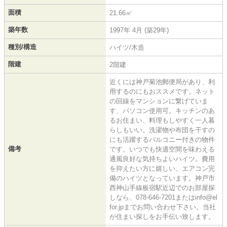
面積
21.66㎡
築年数
1997年 4月 (築29年)
種別/構造
ハイツ/木造
階建
2階建
近くには神戸菊池郵便局があり、利
用するのにもおススメです。ネット
の回線をマンションに繋げていま
す、パソコン使用可。キッチンのあ
るお住まい、料理もしやすく一人暮
らしもいい。洗濯物や布団を干すの
にも活躍するバルコニー付きの物件
備考
です。いつでも快適空間を味わえる
通風良好な気持ちよいハイツ。費用
を抑えたい方に嬉しい、エアコン完
備のハイツとなっています。神戸市
西神山手線板宿駅近辺でのお部屋探
しなら、078-646-7201またはinfo@el
for.jpまでお問い合わせ下さい。当社
が住まい探しをお手伝い致します。