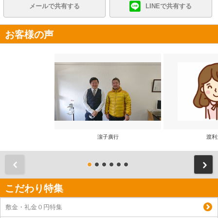
メールで共有する
LINEで共有する
お客様の声
濵子廣行
渡利
前
こだわり特集
敷金・礼金０円特集