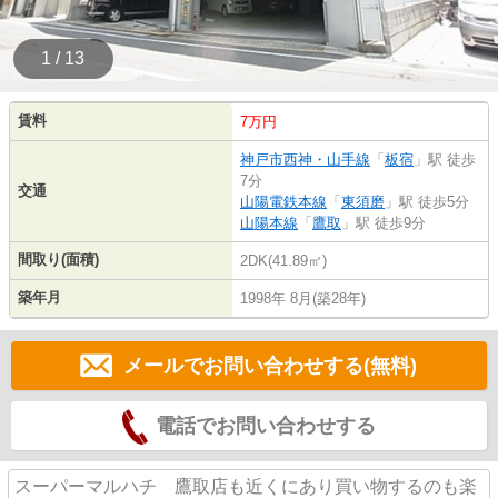
1 / 13
賃料
7万円
神戸市西神・山手線
「
板宿
」駅 徒歩
7分
交通
山陽電鉄本線
「
東須磨
」駅 徒歩5分
山陽本線
「
鷹取
」駅 徒歩9分
間取り(面積)
2DK(41.89㎡)
築年月
1998年 8月(築28年)
メールでお問い合わせする(無料)
電話でお問い合わせする
スーパーマルハチ 鷹取店も近くにあり買い物するのも楽