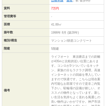
山陽本線
「
鷹取
」駅 徒歩9分
賃料
7万円
管理費等
-
面積
41.89㎡
築年数
1998年 8月 (築28年)
種別/構造
マンション/鉄筋コンクリート
階建
5階建
ライフオート 東須磨店までの距離
が435mと比較的近い位置にありま
す。コンロが3つついているキッチ
ン、家族の分もラクラク調理。高速
インターネットの回線を導入してい
ますので快適です。こちらは現在案
内可能なお部屋ですので是非ご内覧
下さい。駐輪場の設備が嬉しい、オ
備考
ススメの物件となっています。新し
い生活を気持ちよく送れる風通しの
良い物件はいかがですか。神戸市須