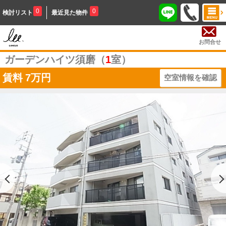
0
0
検討リスト
最近見た物件
お問合せ
ガーデンハイツ須磨（
1
室）
賃料
7万円
空室情報を確認