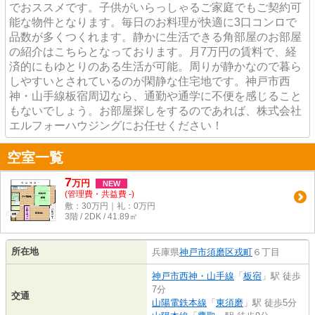
でおススメです。子供がいらっしゃるご家庭でもご契約可
能な物件となります。毎日のお料理が快適に3口コンロで
品数が多くつくれます。静かに生活できる角部屋のお部屋
の紹介はこちらとなっております。月7万円の賃料で、経
済的にもゆとりのある生活が可能。周りが静かなので暮ら
しやすいとされているのが閑静な住宅地です。神戸市西
神・山手線板宿周辺なら、通勤や通学に不便を感じること
もないでしょう。お部屋探しをするのであれば、株式会社
エルフォーハウジングにお任せください！
空室一覧
7
万
円
NEW
(管理費・共益費 -)
敷：30万円｜礼：0万円
3階 / 2DK / 41.89㎡
所在地
兵庫県
神戸市須磨区
戎町
６丁目
神戸市西神・山手線
「
板宿
」駅 徒歩
7分
交通
山陽電鉄本線
「
東須磨
」駅 徒歩5分