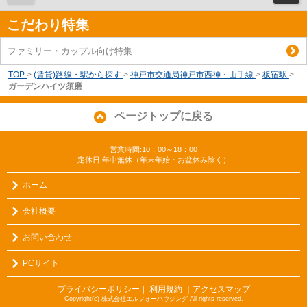
こだわり特集
ファミリー・カップル向け特集
TOP
>
(賃貸)路線・駅から探す
>
神戸市交通局神戸市西神・山手線
>
板宿駅
>
ガーデンハイツ須磨
ページトップに戻る
営業時間:10：00～18：00
定休日:年中無休（年末年始・お盆休み除く）
ホーム
会社概要
お問い合わせ
PCサイト
プライバシーポリシー
利用規約
｜アクセスマップ
｜
Copyright(c) 株式会社エルフォーハウジング All rights reserved.