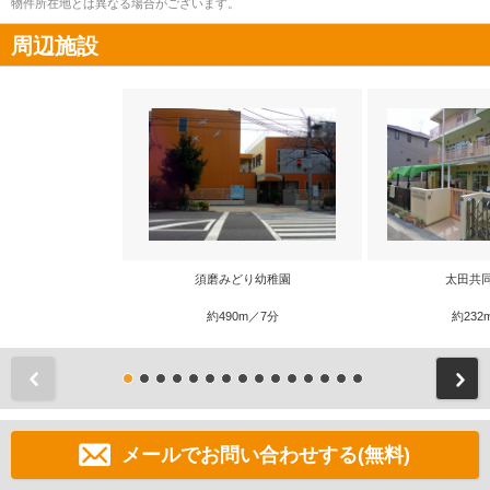
物件所在地とは異なる場合がございます。
周辺施設
須磨みどり幼稚園
太田共
約490m／7分
約232
前
メールでお問い合わせする(無料)