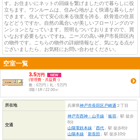
す。お住まいにネットの回線を繋げましたので暮らしに役
立ちます。ワンルームは、住み心地がよく快適な暮らしが
できます。住んでて安心出来る強度を誇る、鉄骨造の住居
などどうですか。自然の風合いが美しいフローリングのマ
ンションとなっています。照明もついておりますので、買
いなおす必要もないですね。ニーズの高い神戸市長田区内
の物件です。こちらの物件の詳細情報など、気になる点が
ございましたら、お気軽にお問い合わせください。
空室一覧
3.5
万
円
NEW
(管理費・共益費 -)
敷：0万円｜礼：5万円
3階 / 1R / 22.00㎡
所在地
兵庫県
神戸市長田区
戸崎通
２丁目
神戸市西神・山手線
「
板宿
」駅 徒歩
8分
交通
山陽電鉄本線
「
西代
」駅 徒歩8分
山陽本線
「
新長田
」駅 徒歩10分