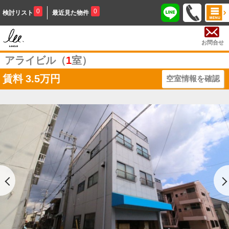
0
0
検討リスト
最近見た物件
お問合せ
アライビル（
1
室）
賃料
3.5万円
空室情報を確認