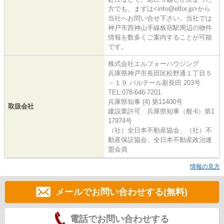
方でも、まずは<info@elfor.jp>から
当社へお問い合せ下さい。当社では
神戸市西神山手線板宿駅周辺の物件
情報を数多くご案内することが可能
です。
株式会社エルフォーハウジング
兵庫県神戸市長田区松野通１丁目５
－１９ パルテール新長田 203号
TEL:078-646-7201
兵庫県知事 (4) 第11400号
取扱会社
建設業許可 兵庫県知事（般-6）第1
17974号
（社）全日本不動産協会、（社）不
動産保証協会、全日本不動産政治連
盟会員
情報の見方
メールでお問い合わせする(無料)
電話でお問い合わせする