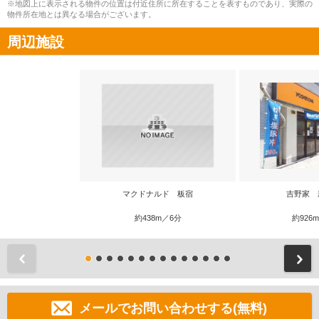
※地図上に表示される物件の位置は付近住所に所在することを表すものであり、実際の
物件所在地とは異なる場合がございます。
周辺施設
マクドナルド 板宿
吉野家 
約438m／6分
約926
前
メールでお問い合わせする(無料)