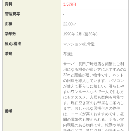
賃料
3.5万円
管理費等
-
面積
22.00㎡
築年数
1990年 2月 (築36年)
種別/構造
マンション/鉄骨造
階建
3階建
サーバ 長田戸崎通店を頻繁にご利
用になる機会が多い方におすすめの1
32mと距離が近い物件です。ネット
の回線を導入しています、パソコン
が使えて暮らしに嬉しい。暮らしや
すいワンルームなので一人で住む方
にもオススメ。入居も案内も可能で
す。現在空き室のお部屋をご案内し
ます。おしゃれな照明付きの物件
備考
は、ニーズが高くおすすめです。昼
間の電気代も抑えられる、明るい室
内環境のある物件です。転勤や単身
赴任などで、急に引越しが決まった