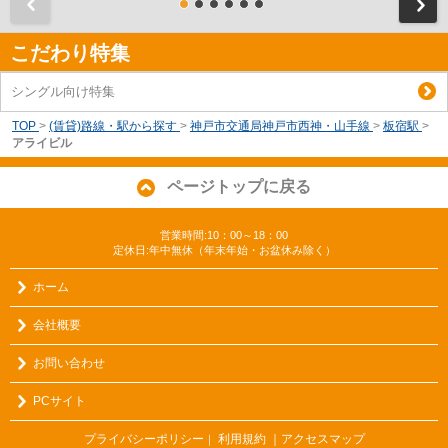
前
こだわり特集
シングル向け特集
TOP
>
(賃貸)路線・駅から探す
>
神戸市交通局神戸市西神・山手線
>
板宿駅
>
アライビル
ページトップに戻る
営業時間:10：00～18：00
定休日:年中無休（年末年始・お盆休み除く）
ホーム
会社概要
お問い合わせ
PCサイト
プライバシーポリシー
利用規約
｜アクセスマップ
｜