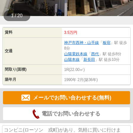
1 / 20
賃料
3.5万円
神戸市西神・山手線
「
板宿
」駅 徒歩
8分
交通
山陽電鉄本線
「
西代
」駅 徒歩8分
山陽本線
「
新長田
」駅 徒歩10分
間取り(面積)
1R(22.00㎡)
築年月
1990年 2月(築36年)
メールでお問い合わせする(無料)
電話でお問い合わせする
コンビニ(ローソン 戎町)があり、気軽に買いに行けま