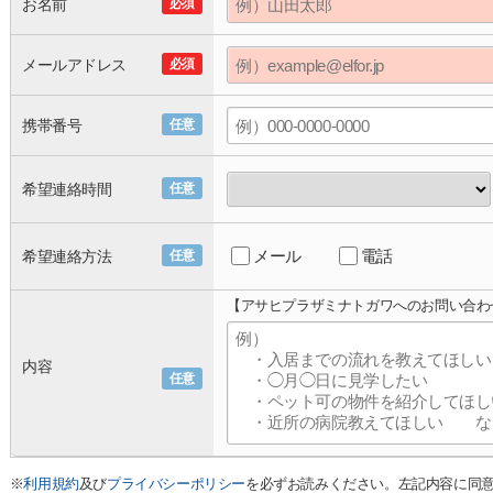
お名前
必須
メールアドレス
必須
携帯番号
任意
希望連絡時間
任意
メール
電話
希望連絡方法
任意
【アサヒプラザミナトガワへのお問い合わ
内容
任意
※
利用規約
及び
プライバシーポリシー
を必ずお読みください。左記内容に同