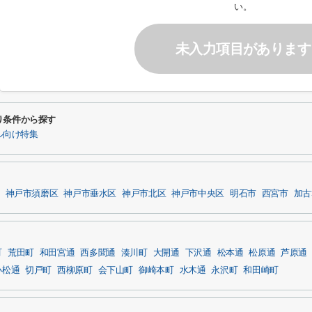
い。
未入力項目があります
り条件から探す
ル向け特集
神戸市須磨区
神戸市垂水区
神戸市北区
神戸市中央区
明石市
西宮市
加古
町
荒田町
和田宮通
西多聞通
湊川町
大開通
下沢通
松本通
松原通
芦原通
小松通
切戸町
西柳原町
会下山町
御崎本町
水木通
永沢町
和田崎町