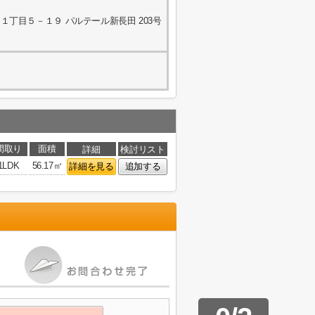
丁目５－１９ パルテール新長田 203号
間取り
面積
詳細
検討リスト
1LDK
56.17㎡
詳細を見る
追加する