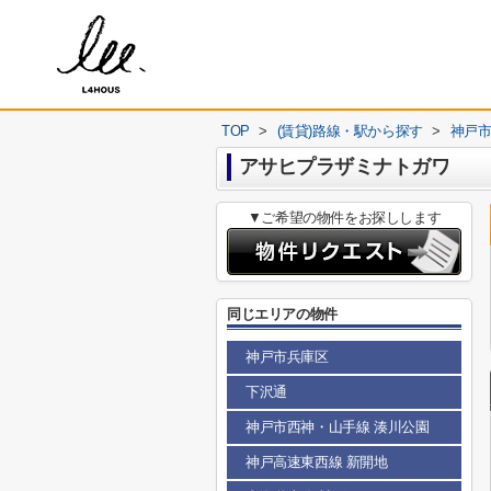
TOP
>
(賃貸)路線・駅から探す
>
神戸
アサヒプラザミナトガワ
▼ご希望の物件をお探しします
同じエリアの物件
神戸市兵庫区
下沢通
神戸市西神・山手線 湊川公園
神戸高速東西線 新開地