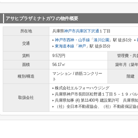
アサヒプラザミナトガワ
の物件概要
所在地
兵庫県
神戸市兵庫区
下沢通
１丁目
神戸市西神・山手線
「
湊川公園
」駅 徒歩1分
交通
東海道本線
「
神戸
」駅 徒歩15分
賃料
9.5万円
管理費・共
面積
56.17㎡
築年月（築
マンション / 鉄筋コンクリー
種別/構造
階建
ト
株式会社エルフォーハウジング
兵庫県神戸市長田区松野通１丁目５－１９ パルテ
取扱会社
兵庫県知事 (4) 第11400号 建設業許可 兵庫県知
（社）全日本不動産協会、（社）不動産保証協