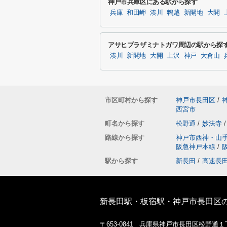
神戸市兵庫区にある駅から探す
兵庫
和田岬
湊川
鵯越
新開地
大開
アサヒプラザミナトガワ周辺の駅から探
湊川
新開地
大開
上沢
神戸
大倉山
市区町村から探す
神戸市長田区
/
西宮市
町名から探す
松野通
/
妙法寺
/
路線から探す
神戸市西神・山
阪急神戸本線
/
駅から探す
新長田
/
高速長
新長田駅・板宿駅・神戸市長田区
〒653-0841 兵庫県神戸市長田区松野通