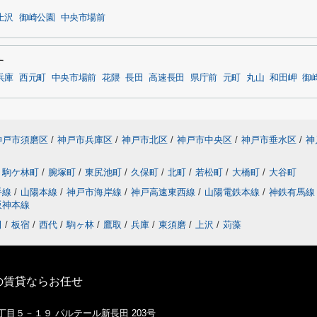
上沢
御崎公園
中央市場前
す
兵庫
西元町
中央市場前
花隈
長田
高速長田
県庁前
元町
丸山
和田岬
御
神戸市須磨区
/
神戸市兵庫区
/
神戸市北区
/
神戸市中央区
/
神戸市垂水区
/
神
駒ケ林町
/
腕塚町
/
東尻池町
/
久保町
/
北町
/
若松町
/
大橋町
/
大谷町
手線
/
山陽本線
/
神戸市海岸線
/
神戸高速東西線
/
山陽電鉄本線
/
神鉄有馬
阪神本線
田
/
板宿
/
西代
/
駒ヶ林
/
鷹取
/
兵庫
/
東須磨
/
上沢
/
苅藻
の賃貸ならお任せ
１丁目５－１９ パルテール新長田 203号