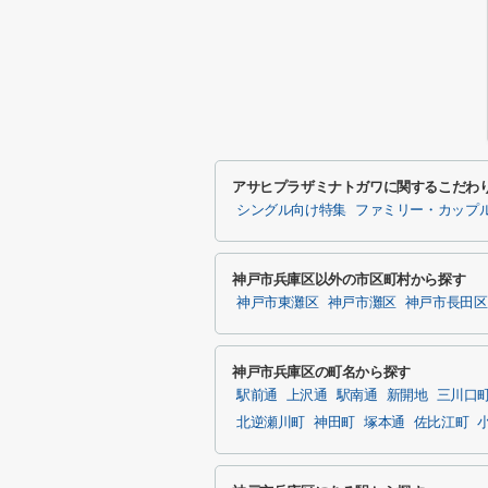
アサヒプラザミナトガワに関するこだわ
シングル向け特集
ファミリー・カップ
神戸市兵庫区以外の市区町村から探す
神戸市東灘区
神戸市灘区
神戸市長田区
神戸市兵庫区の町名から探す
駅前通
上沢通
駅南通
新開地
三川口
北逆瀬川町
神田町
塚本通
佐比江町