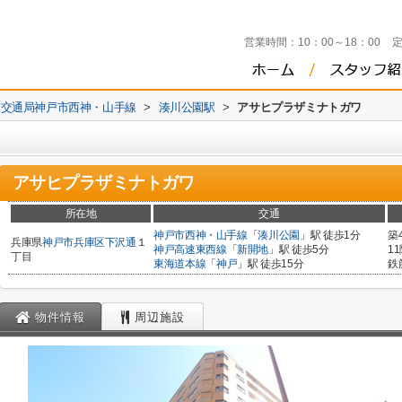
営業時間：
10：00～18：00
市交通局神戸市西神・山手線
>
湊川公園駅
>
アサヒプラザミナトガワ
アサヒプラザミナトガワ
所在地
交通
神戸市西神・山手線
「
湊川公園
」駅 徒歩1分
築
兵庫県
神戸市兵庫区
下沢通
１
神戸高速東西線
「
新開地
」駅 徒歩5分
1
丁目
東海道本線
「
神戸
」駅 徒歩15分
鉄
物件情報
周辺施設