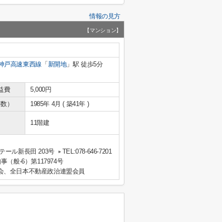
情報の見方
【マンション】
神戸高速東西線
「
新開地
」駅 徒歩5分
益費
5,000円
年数）
1985年 4月 ( 築41年 )
11階建
ール新長田 203号
TEL:078-646-7201
事（般-6）第117974号
会、全日本不動産政治連盟会員