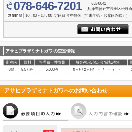
078-646-7201
〒653-0841
兵庫県神戸市長田区松野通１
10：00～18：00 定休日:年中無休（年末年始・お盆休み除く）
アサヒプラザミナトガワ
の空室情報
所在階
賃料
管理費・共益費
敷金/礼金/保証金/償却/敷引
8階
9.5万円
5,000円
/
/
/
/
0ヶ月
2ヶ月
-
-
-
アサヒプラザミナトガワ
へのお問い合わせ