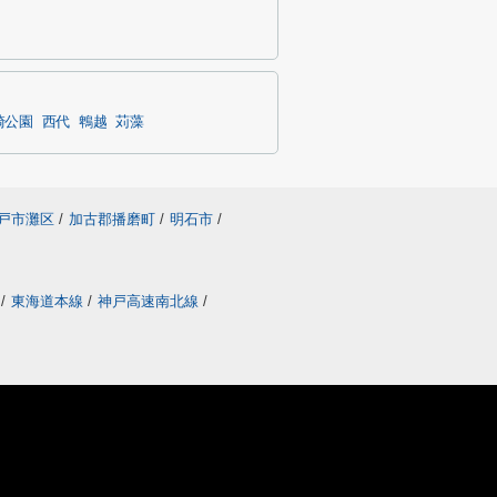
崎公園
西代
鵯越
苅藻
戸市灘区
/
加古郡播磨町
/
明石市
/
線
/
東海道本線
/
神戸高速南北線
/