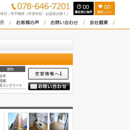
00
00
定休日：
年中無休（年末年始・お盆休み除く）
建物
空室情報へ
41年
1階建
筋コンクリート