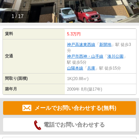
1 / 17
賃料
5.3万円
神戸高速東西線
「
新開地
」駅 徒歩3
分
交通
神戸市西神・山手線
「
湊川公園
」
駅 徒歩5分
山陽本線
「
兵庫
」駅 徒歩15分
間取り(面積)
1K(20.88㎡)
築年月
2009年 8月(築17年)
メールでお問い合わせする(無料)
電話でお問い合わせする