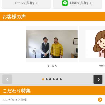
メールで共有する
LINEで共有する
お客様の声
濵子廣行
渡利
前
こだわり特集
シングル向け特集