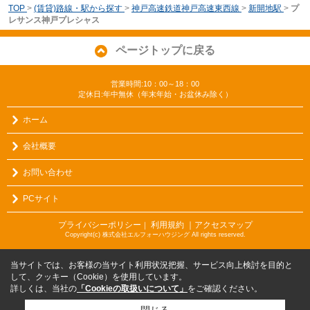
TOP
>
(賃貸)路線・駅から探す
>
神戸高速鉄道神戸高速東西線
>
新開地駅
>
プ
レサンス神戸プレシャス
ページトップに戻る
営業時間:10：00～18：00
定休日:年中無休（年末年始・お盆休み除く）
ホーム
会社概要
お問い合わせ
PCサイト
プライバシーポリシー
利用規約
｜アクセスマップ
｜
Copyright(c) 株式会社エルフォーハウジング All rights reserved.
当サイトでは、お客様の当サイト利用状況把握、サービス向上検討を目的と
して、クッキー（Cookie）を使用しています。
詳しくは、当社の
「Cookieの取扱いについて」
をご確認ください。