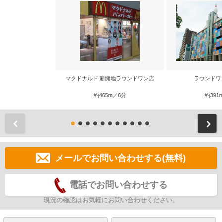
マクドナルド 新開地ラウンドワン店
ラウンドワ
約465m／6分
約391
前
メールでお問い合わせする(無料)
電話でお問い合わせする
現況の確認はお気軽にお問い合わせください。