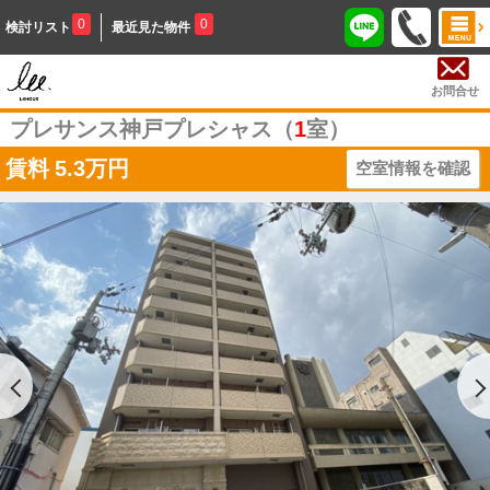
0
0
検討リスト
最近見た物件
お問合せ
プレサンス神戸プレシャス（
1
室）
賃料
5.3万円
空室情報を確認