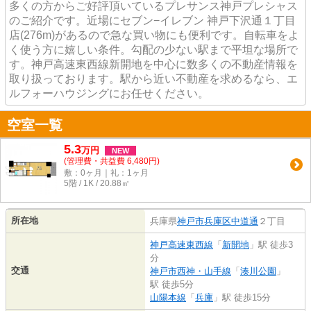
多くの方からご好評頂いているプレサンス神戸プレシャス
のご紹介です。近場にセブン−イレブン 神戸下沢通１丁目
店(276m)があるので急な買い物にも便利です。自転車をよ
く使う方に嬉しい条件。勾配の少ない駅まで平坦な場所で
す。神戸高速東西線新開地を中心に数多くの不動産情報を
取り扱っております。駅から近い不動産を求めるなら、エ
ルフォーハウジングにお任せください。
空室一覧
5.3
万
円
NEW
(管理費・共益費 6,480円)
敷：0ヶ月｜礼：1ヶ月
5階 / 1K / 20.88㎡
所在地
兵庫県
神戸市兵庫区
中道通
２丁目
神戸高速東西線
「
新開地
」駅 徒歩3
分
交通
神戸市西神・山手線
「
湊川公園
」
駅 徒歩5分
山陽本線
「
兵庫
」駅 徒歩15分