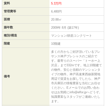
賃料
5.3万円
管理費等
6,480円
面積
20.88㎡
築年数
2009年 8月 (築17年)
種別/構造
マンション/鉄筋コンクリート
階建
10階建
多くの方からご好評頂いているプレ
サンス神戸プレシャスのご紹介で
す。最寄りのスーパー「トーホー上
沢店」まで332mです。地上10階建て
の物件。安心と信頼のマンションタ
イプの物件。神戸高速東西線新開地
備考
周辺で賃貸をお探しでしたら、神戸
市兵庫区の情報豊富な当社にお任せ
ください。Eメールでのお問い合わ
せはお気軽にinfo@elfor.jpへどうぞ。
知識豊富なスタッフがご連絡いたし
ます。