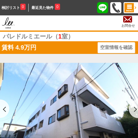
0
0
検討リスト
最近見た物件
お問合せ
パレドルミエール（
1
室）
賃料
4.9万円
空室情報を確認