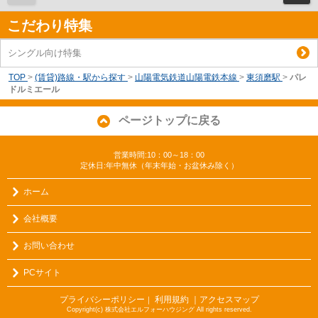
こだわり特集
シングル向け特集
TOP
>
(賃貸)路線・駅から探す
>
山陽電気鉄道山陽電鉄本線
>
東須磨駅
>
パレ
ドルミエール
ページトップに戻る
営業時間:10：00～18：00
定休日:年中無休（年末年始・お盆休み除く）
ホーム
会社概要
お問い合わせ
PCサイト
プライバシーポリシー
利用規約
｜アクセスマップ
｜
Copyright(c) 株式会社エルフォーハウジング All rights reserved.