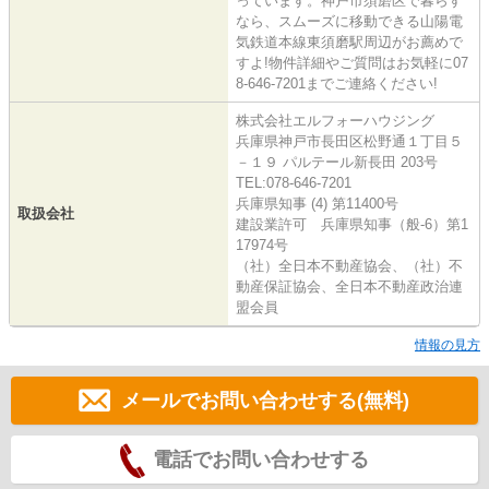
っています。神戸市須磨区で暮らす
なら、スムーズに移動できる山陽電
気鉄道本線東須磨駅周辺がお薦めで
すよ!物件詳細やご質問はお気軽に07
8-646-7201までご連絡ください!
株式会社エルフォーハウジング
兵庫県神戸市長田区松野通１丁目５
－１９ パルテール新長田 203号
TEL:078-646-7201
兵庫県知事 (4) 第11400号
取扱会社
建設業許可 兵庫県知事（般-6）第1
17974号
（社）全日本不動産協会、（社）不
動産保証協会、全日本不動産政治連
盟会員
情報の見方
メールでお問い合わせする(無料)
電話でお問い合わせする