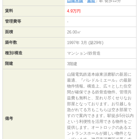
山陽本線
「
鷹取
」駅 徒歩12分
賃料
4.9万円
管理費等
-
面積
26.00㎡
築年数
1997年 3月 (築29年)
種別/構造
マンション/鉄骨造
階建
3階建
山陽電気鉄道本線東須磨駅の新居に
最適、『パレドルミエール』の最新
物件情報。構造上、広々とした住空
間が確保できる鉄骨造物件。管理共
益費も無料と、至れり尽くせりなお
部屋となっております。お引越しを
急がれてる方もこちらは空き部屋で
すので案内できます。駅徒歩5分以内
備考
という利便性を活用できる物件をご
提供します。オートロックのあるエ
ントランスホールが嬉しい物件とな