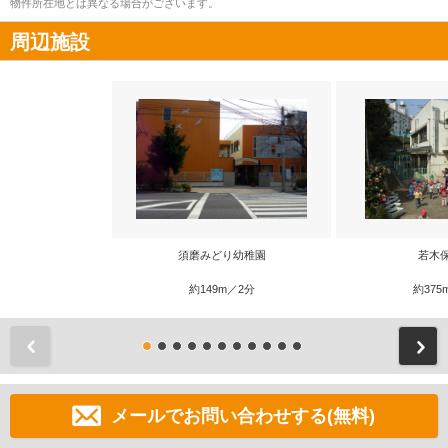
物件所在地とは異なる場合がございます。
周辺施設
須磨みどり幼稚園
若木
約149m／2分
約375
前
メールでお問い合わせする(無料)