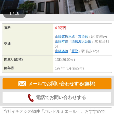
1 / 18
賃料
4.9万円
山陽電鉄本線
「
東須磨
」駅 徒歩5分
山陽本線
「
須磨海浜公園
」駅 徒歩11
交通
分
山陽本線
「
鷹取
」駅 徒歩12分
間取り(面積)
1DK(26.00㎡)
築年月
1997年 3月(築29年)
メールでお問い合わせする(無料)
電話でお問い合わせする
当社イチオシの物件「パレドルミエール」、おすすめで