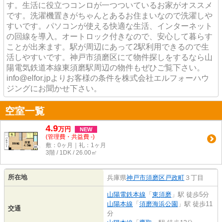
す。生活に役立つコンロが一つついているお家がオススメ
です。洗濯機置きがちゃんとあるお住まいなので洗濯しや
すいです。パソコンが使える快適な生活、インターネット
の回線を導入。オートロック付きなので、安心して暮らす
ことが出来ます。駅が周辺にあって2駅利用できるので生
活しやすいです。神戸市須磨区にて物件探しをするなら山
陽電気鉄道本線東須磨駅周辺の物件もぜひご覧下さい。
info@elfor.jpよりお客様の条件を株式会社エルフォーハウ
ジングにお聞かせ下さい。
空室一覧
4.9
万
円
NEW
(管理費・共益費 -)
敷：0ヶ月｜礼：1ヶ月
3階 / 1DK / 26.00㎡
所在地
兵庫県
神戸市須磨区
戸政町
３丁目
山陽電鉄本線
「
東須磨
」駅 徒歩5分
山陽本線
「
須磨海浜公園
」駅 徒歩11
交通
分