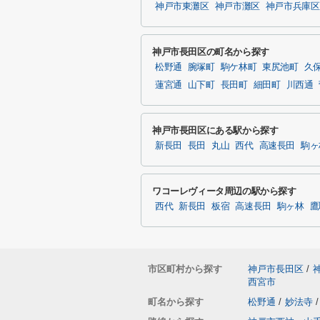
神戸市東灘区
神戸市灘区
神戸市兵庫区
神戸市長田区の町名から探す
松野通
腕塚町
駒ケ林町
東尻池町
久
蓮宮通
山下町
長田町
細田町
川西通
神戸市長田区にある駅から探す
新長田
長田
丸山
西代
高速長田
駒ヶ
ワコーレヴィータ周辺の駅から探す
西代
新長田
板宿
高速長田
駒ヶ林
鷹
市区町村から探す
神戸市長田区
/
西宮市
町名から探す
松野通
/
妙法寺
/