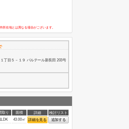
件所在地とは異なる場合がございます。
で
丁目５－１９ パルテール新長田 203号
間取り
面積
詳細
検討リスト
1LDK
43.00㎡
詳細を見る
追加する