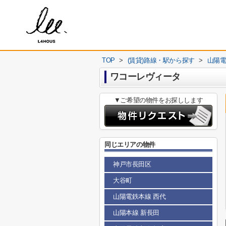
TOP
>
(賃貸)路線・駅から探す
>
山陽
ワコーレヴィータ
▼ご希望の物件をお探しします
同じエリアの物件
神戸市長田区
大谷町
山陽電鉄本線 西代
山陽本線 新長田