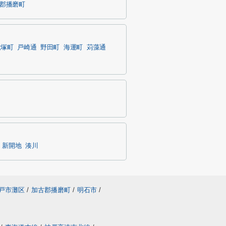
郡播磨町
大塚町
戸崎通
野田町
海運町
苅藻通
新開地
湊川
戸市灘区
/
加古郡播磨町
/
明石市
/