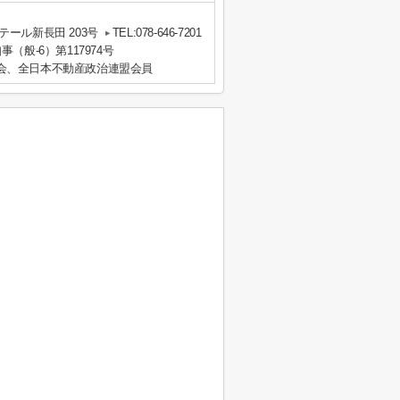
ール新長田 203号
TEL:078-646-7201
事（般-6）第117974号
会、全日本不動産政治連盟会員