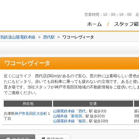
営業時間：
10：00～18：00
電気鉄道山陽電鉄本線
>
西代駅
>
ワコーレヴィータ
ワコーレヴィータ
近くにはライフ 西代店(361m)があるので安心。窓の外には素晴らしい景
たにもピッタリ。歩いても自転車に乗っても疲れないの立地です。あると使
置き場です。当社スタッフが神戸市長田区地域の不動産情報をご提供いたします。細か
でご連絡ください。
所在地
交通
山陽電鉄本線
「
西代
」駅 徒歩3分
築
兵庫県
神戸市長田区
大谷町
１
山陽本線
「
新長田
」駅 徒歩10分
3
丁目
山陽電鉄本線
「
板宿
」駅 徒歩10分
鉄