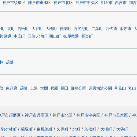
神戸市須磨区
神戸市垂水区
神戸市北区
神戸市中央区
明石市
西宮市
加古
保町
北町
若松町
大谷町
大橋町
神楽町
西尻池町
二葉町
西代通
水笠通
菅原通
本庄町
五位ノ池町
西山町
御屋敷通
長楽町
林
苅藻
取
東須磨
苅藻
上沢
大開
兵庫
長田
御崎公園
須磨海浜公園
月見山
丸山
神戸市須磨区
/
神戸市兵庫区
/
神戸市北区
/
神戸市中央区
/
神戸市垂水区
/
神
駒ケ林町
/
腕塚町
/
東尻池町
/
久保町
/
北町
/
若松町
/
大橋町
/
大谷町