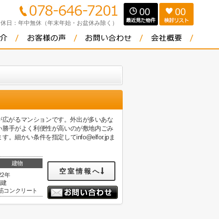
00
00
定休日：
年中無休（年末年始・お盆休み除く）
色が広がるマンションです。外出が多いあな
い勝手がよく利便性が高いのが敷地内ごみ
い条件を指定してinfo@elfor.jpま
建物
空室情報へ
22年
階建
筋コンクリート