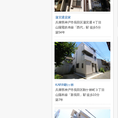
蓮宮通貸家
兵庫県神戸市長田区蓮宮通４丁目
山陽電鉄本線「西代」駅 徒歩5分
築54年
KARIN駒ヶ林
兵庫県神戸市長田区駒ケ林町３丁目
山陽本線「新長田」駅 徒歩10分
築7年