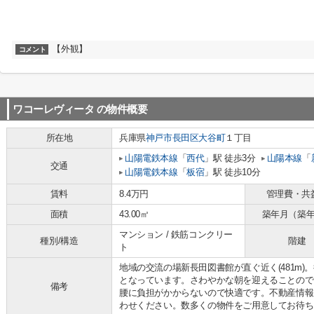
【外観】
コメント
ワコーレヴィータ
の物件概要
所在地
兵庫県
神戸市長田区
大谷町
１丁目
山陽電鉄本線
「
西代
」駅 徒歩3分
山陽本線
「
交通
山陽電鉄本線
「
板宿
」駅 徒歩10分
賃料
8.4万円
管理費・共
面積
43.00㎡
築年月（築
マンション / 鉄筋コンクリー
種別/構造
階建
ト
地域の交流の場新長田図書館が直ぐ近く(481m
となっています。さわやかな朝を迎えることので
備考
腰に負担がかからないので快適です。不動産情報
わせください。数多くの物件をご用意してお待ち