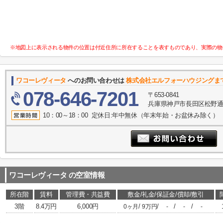
※地図上に表示される物件の位置は付近住所に所在することを表すものであり、実際の物
ワコーレヴィータ
へのお問い合わせは
株式会社エルフォーハウジングま
078-646-7201
〒653-0841
兵庫県神戸市長田区松野通１
10：00～18：00 定休日:年中無休（年末年始・お盆休み除く）
ワコーレヴィータ
の空室情報
所在階
賃料
管理費・共益費
敷金/礼金/保証金/償却/敷引
3階
8.4万円
6,000円
/
/
/
/
0ヶ月
9万円
-
-
-