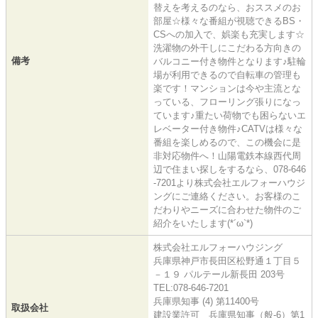
替えを考えるのなら、おススメのお
部屋☆様々な番組が視聴できるBS・
CSへの加入で、娯楽も充実します☆
洗濯物の外干しにこだわる方向きの
備考
バルコニー付き物件となります♪駐輪
場が利用できるので自転車の管理も
楽です！マンションは今や主流とな
っている、フローリング張りになっ
ています♪重たい荷物でも困らないエ
レベーター付き物件♪CATVは様々な
番組を楽しめるので、この機会に是
非対応物件へ！山陽電鉄本線西代周
辺で住まい探しをするなら、078-646
-7201より株式会社エルフォーハウジ
ングにご連絡ください。お客様のこ
だわりやニーズに合わせた物件のご
紹介をいたします(*´ω`*)
株式会社エルフォーハウジング
兵庫県神戸市長田区松野通１丁目５
－１９ パルテール新長田 203号
TEL:078-646-7201
兵庫県知事 (4) 第11400号
取扱会社
建設業許可 兵庫県知事（般-6）第1