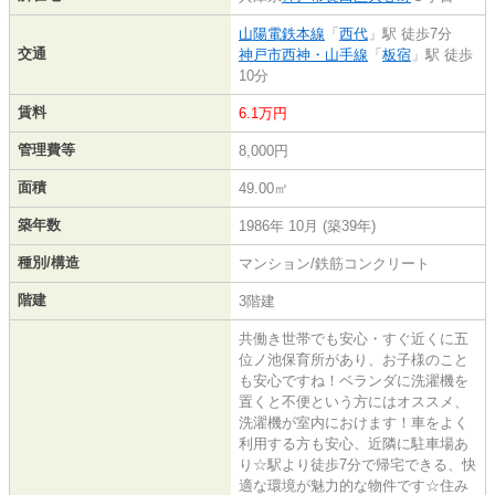
山陽電鉄本線
「
西代
」駅 徒歩7分
交通
神戸市西神・山手線
「
板宿
」駅 徒歩
10分
賃料
6.1万円
管理費等
8,000円
面積
49.00㎡
築年数
1986年 10月 (築39年)
種別/構造
マンション/鉄筋コンクリート
階建
3階建
共働き世帯でも安心・すぐ近くに五
位ノ池保育所があり、お子様のこと
も安心ですね！ベランダに洗濯機を
置くと不便という方にはオススメ、
洗濯機が室内におけます！車をよく
利用する方も安心、近隣に駐車場あ
り☆駅より徒歩7分で帰宅できる、快
適な環境が魅力的な物件です☆住み