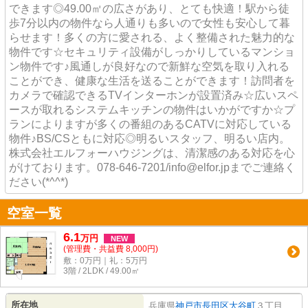
できます◎49.00㎡の広さがあり、とても快適！駅から徒
歩7分以内の物件なら人通りも多いので女性も安心して暮
らせます！多くの方に愛される、よく整備された魅力的な
物件です☆セキュリティ設備がしっかりしているマンショ
ン物件です♪風通しが良好なので新鮮な空気を取り入れる
ことができ、健康な生活を送ることができます！訪問者を
カメラで確認できるTVインターホンが設置済み☆広いスペ
ースが取れるシステムキッチンの物件はいかがですか☆プ
ランによりますが多くの番組のあるCATVに対応している
物件♪BS/CSともに対応◎明るいスタッフ、明るい店内。
株式会社エルフォーハウジングは、清潔感のある対応を心
がけております。078-646-7201/info@elfor.jpまでご連絡く
ださい(*^^*)
空室一覧
6.1
万
円
NEW
(管理費・共益費 8,000円)
敷：0万円｜礼：5万円
3階 / 2LDK / 49.00㎡
所在地
兵庫県
神戸市長田区
大谷町
３丁目