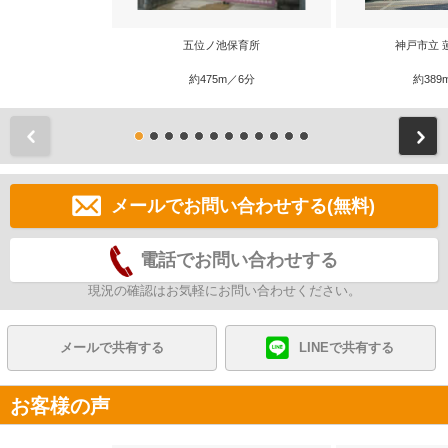
五位ノ池保育所
神戸市立 
約475m／6分
約389
前
メールでお問い合わせする(無料)
電話でお問い合わせする
現況の確認はお気軽にお問い合わせください。
メールで共有する
LINEで共有する
お客様の声