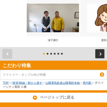
濵子廣行
渡利
前
こだわり特集
ファミリー・カップル向け特集
TOP
>
(賃貸)路線・駅から探す
>
山陽電気鉄道山陽電鉄本線
>
西代駅
>
ダイバ
ーシティ長田 Ｃ棟
ページトップに戻る