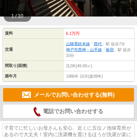
1 / 10
賃料
6.1万円
山陽電鉄本線
「
西代
」駅 徒歩7分
交通
神戸市西神・山手線
「
板宿
」駅 徒歩
10分
間取り(面積)
2LDK(49.00㎡)
築年月
1986年 10月(築39年)
メールでお問い合わせする(無料)
電話でお問い合わせする
子育てに忙しいお母さんも安心、近くに五位ノ池保育所が
あるので大丈夫！室内に洗濯機を置けるほうが洗濯が楽に