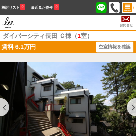
0
0
検討リスト
最近見た物件
お問合せ
ダイバーシティ長田 Ｃ棟（
1
室）
賃料
6.1万円
空室情報を確認