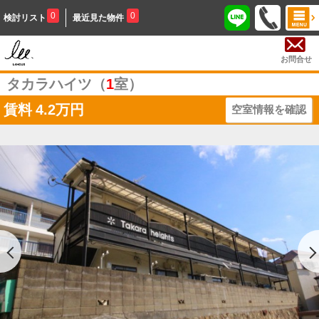
0
0
検討リスト
最近見た物件
お問合せ
タカラハイツ（
1
室）
賃料
4.2万円
空室情報を確認