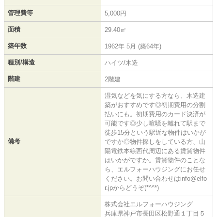
管理費等
5,000円
面積
29.40㎡
築年数
1962年 5月 (築64年)
種別/構造
ハイツ/木造
階建
2階建
湿気などを気にする方なら、木造建
築がおすすめです◎初期費用の分割
払いにも。初期費用のカード決済が
可能です◎少し喧騒を離れて駅まで
徒歩15分という駅近な物件はいかが
備考
ですか◎物件探しをしている方、山
陽電鉄本線西代周辺にある賃貸物件
はいかがですか。賃貸物件のことな
ら、エルフォーハウジングにお任せ
ください。お問い合わせはinfo@elfo
r.jpからどうぞ(*^^*)
株式会社エルフォーハウジング
兵庫県神戸市長田区松野通１丁目５