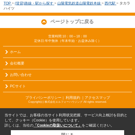
TOP
>
(賃貸)路線・駅から探す
>
山陽電気鉄道山陽電鉄本線
>
西代駅
>
タカラ
ハイツ
ページトップに戻る
営業時間:10：00～18：00
定休日:年中無休（年末年始・お盆休み除く）
ホーム
会社概要
お問い合わせ
PCサイト
プライバシーポリシー
利用規約
｜アクセスマップ
｜
Copyright(c) 株式会社エルフォーハウジング All rights reserved.
当サイトでは、お客様の当サイト利用状況把握、サービス向上検討を目的と
して、クッキー（Cookie）を使用しています。
詳しくは、当社の
「Cookieの取扱いについて」
をご確認ください。
閉じる