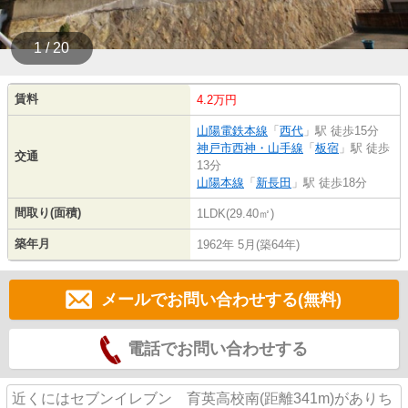
1 / 20
賃料
4.2万円
山陽電鉄本線
「
西代
」駅 徒歩15分
神戸市西神・山手線
「
板宿
」駅 徒歩
交通
13分
山陽本線
「
新長田
」駅 徒歩18分
間取り(面積)
1LDK(29.40㎡)
築年月
1962年 5月(築64年)
メールでお問い合わせする(無料)
電話でお問い合わせする
近くにはセブンイレブン 育英高校南(距離341m)がありち