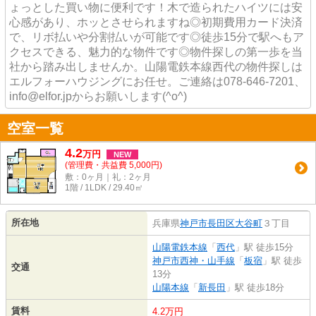
ょっとした買い物に便利です！木で造られたハイツには安
心感があり、ホッとさせられますね◎初期費用カード決済
で、リボ払いや分割払いが可能です◎徒歩15分で駅へもア
クセスできる、魅力的な物件です◎物件探しの第一歩を当
社から踏み出しませんか。山陽電鉄本線西代の物件探しは
エルフォーハウジングにお任せ。ご連絡は078-646-7201、
info@elfor.jpからお願いします(^o^)
空室一覧
4.2
万
円
NEW
(管理費・共益費 5,000円)
敷：0ヶ月｜礼：2ヶ月
1階 / 1LDK / 29.40㎡
所在地
兵庫県
神戸市長田区
大谷町
３丁目
山陽電鉄本線
「
西代
」駅 徒歩15分
神戸市西神・山手線
「
板宿
」駅 徒歩
交通
13分
山陽本線
「
新長田
」駅 徒歩18分
賃料
4.2万円