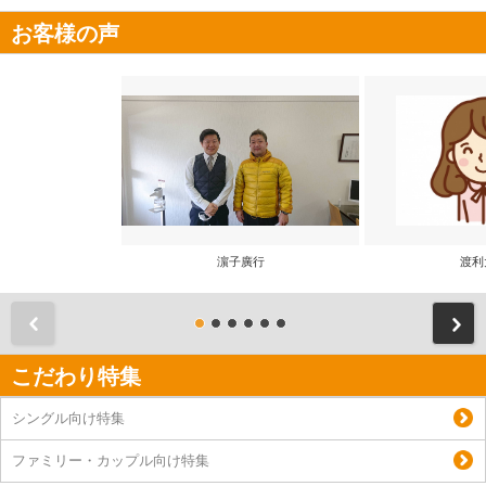
お客様の声
濵子廣行
渡利
前
こだわり特集
シングル向け特集
ファミリー・カップル向け特集