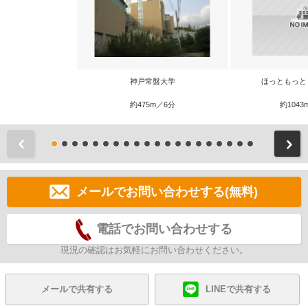
神戸常盤大学
ほっともっと
約475m／6分
約1043
前
メールでお問い合わせする(無料)
電話でお問い合わせする
現況の確認はお気軽にお問い合わせください。
メールで共有する
LINEで共有する