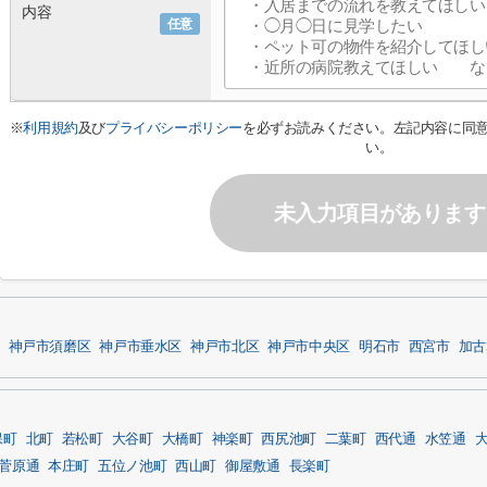
内容
任意
※
利用規約
及び
プライバシーポリシー
を必ずお読みください。左記内容に同
い。
未入力項目があります
神戸市須磨区
神戸市垂水区
神戸市北区
神戸市中央区
明石市
西宮市
加古
保町
北町
若松町
大谷町
大橋町
神楽町
西尻池町
二葉町
西代通
水笠通
菅原通
本庄町
五位ノ池町
西山町
御屋敷通
長楽町