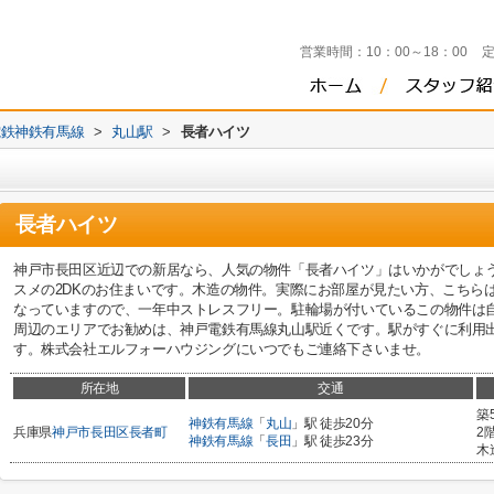
営業時間：
10：00～18：00
電鉄神鉄有馬線
>
丸山駅
>
長者ハイツ
長者ハイツ
神戸市長田区近辺での新居なら、人気の物件「長者ハイツ」はいかがでしょ
スメの2DKのお住まいです。木造の物件。実際にお部屋が見たい方、こちら
なっていますので、一年中ストレスフリー。駐輪場が付いているこの物件は
周辺のエリアでお勧めは、神戸電鉄有馬線丸山駅近くです。駅がすぐに利用
す。株式会社エルフォーハウジングにいつでもご連絡下さいませ。
所在地
交通
築
神鉄有馬線
「
丸山
」駅 徒歩20分
兵庫県
神戸市長田区
長者町
2
神鉄有馬線
「
長田
」駅 徒歩23分
木