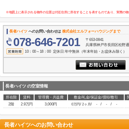
※地図上に表示される物件の位置は付近住所に所在することを表すものであり、実際の物
長者ハイツ
へのお問い合わせは
株式会社エルフォーハウジングまで
078-646-7201
〒653-0841
兵庫県神戸市長田区松野通１
10：00～18：00 定休日:年中無休（年末年始・お盆休み除く）
長者ハイツ
の空室情報
所在階
賃料
管理費・共益費
敷金/礼金/保証金/償却/敷引
2階
2.9万円
3,000円
/
/
/
/
0万円
2ヶ月
-
-
-
長者ハイツ
へのお問い合わせ