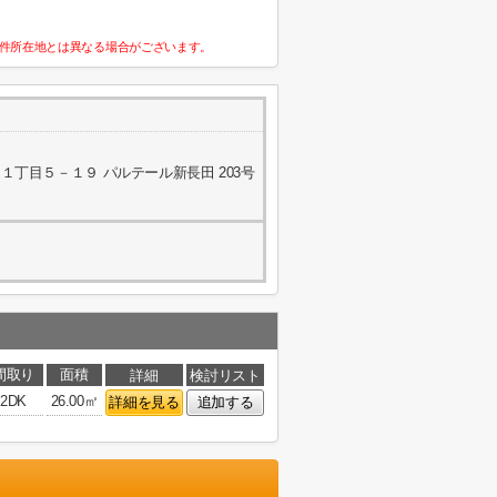
件所在地とは異なる場合がございます。
丁目５－１９ パルテール新長田 203号
間取り
面積
詳細
検討リスト
2DK
26.00㎡
詳細を見る
追加する