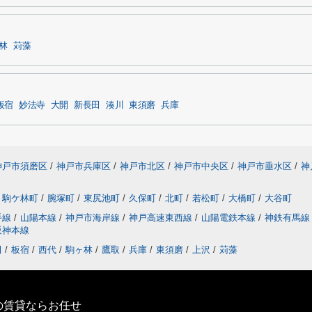
林
苅藻
板宿
妙法寺
大開
新長田
湊川
東須磨
兵庫
神戸市須磨区
/
神戸市兵庫区
/
神戸市北区
/
神戸市中央区
/
神戸市垂水区
/
神
駒ケ林町
/
腕塚町
/
東尻池町
/
久保町
/
北町
/
若松町
/
大橋町
/
大谷町
手線
/
山陽本線
/
神戸市海岸線
/
神戸高速東西線
/
山陽電鉄本線
/
神鉄有馬
阪神本線
田
/
板宿
/
西代
/
駒ヶ林
/
鷹取
/
兵庫
/
東須磨
/
上沢
/
苅藻
の賃貸ならお任せ