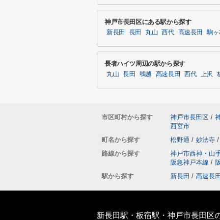
神戸市長田区にある駅から探す
新長田
長田
丸山
西代
高速長田
駒ヶ
長者ハイツ周辺の駅から探す
丸山
長田
鵯越
高速長田
西代
上沢
市区町村から探す
神戸市長田区
/
西宮市
町名から探す
松野通
/
妙法寺
/
路線から探す
神戸市西神・山
阪急神戸本線
/
駅から探す
新長田
/
高速長
新長田駅・板宿駅・神戸市長田区