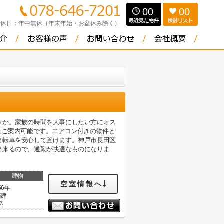
00
00
定休日：
年中無休（年末年始・お盆休み除く）
うか。家族の時間を大事にしたい方にオス
はご案内可能です。エアコン付きの物件と
自転車を安心して置けます。神戸市長田区
出来るので、通勤が快適なものになりま
建物
空室情報へ
56年
階建
造