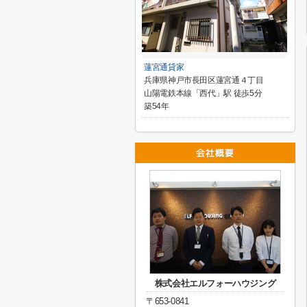
蓮宮通貸家
兵庫県神戸市長田区蓮宮通４丁目
山陽電鉄本線「西代」駅 徒歩5分
築54年
株式会社エルフォーハウジング
〒653-0841