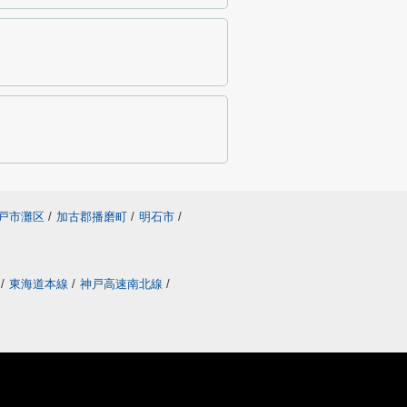
戸市灘区
/
加古郡播磨町
/
明石市
/
線
/
東海道本線
/
神戸高速南北線
/