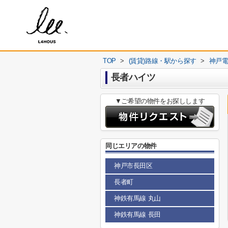
TOP
>
(賃貸)路線・駅から探す
>
神戸
長者ハイツ
▼ご希望の物件をお探しします
同じエリアの物件
神戸市長田区
長者町
神鉄有馬線 丸山
神鉄有馬線 長田