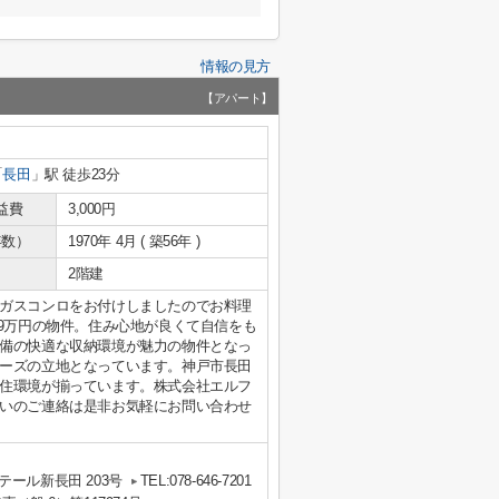
情報の見方
【アパート】
「
長田
」駅 徒歩23分
益費
3,000円
年数）
1970年 4月 ( 築56年 )
2階建
ガスコンロをお付けしましたのでお料理
.9万円の物件。住み心地が良くて自信をも
備の快適な収納環境が魅力の物件となっ
ーズの立地となっています。神戸市長田
住環境が揃っています。株式会社エルフ
いのご連絡は是非お気軽にお問い合わせ
ール新長田 203号
TEL:078-646-7201