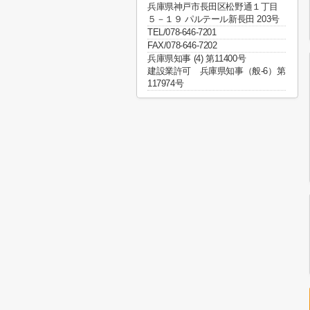
兵庫県神戸市長田区松野通１丁目
５－１９ パルテール新長田 203号
TEL/078-646-7201
FAX/078-646-7202
兵庫県知事 (4) 第11400号
建設業許可 兵庫県知事（般-6）第
117974号