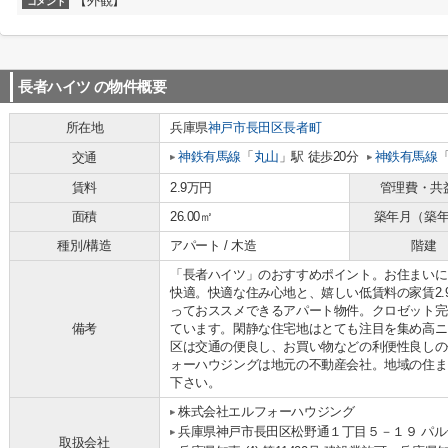
【外観】
コメント
長者ハイツ
の物件概要
所在地
兵庫県
神戸市長田区
長者町
神鉄有馬線
「
丸山
」駅 徒歩20分
神鉄有馬線
交通
賃料
2.9万円
管理費・共
面積
26.00㎡
築年月（築
種別/構造
アパート / 木造
階建
「長者ハイツ」のおすすめポイント。お住まいに
快適。快適な住み心地と、嬉しい低賃料の家賃2
っておススメできるアパート物件。クロゼット完
備考
ています。閑静な住宅地はとても注目を集め高ニ
区は交通の便良し、お買い物などの利便性良しの
ォーハウジングは地元の不動産会社。地域の住ま
下さい。
株式会社エルフォーハウジング
兵庫県神戸市長田区松野通１丁目５－１９ パルテ
取扱会社