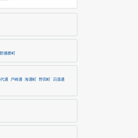
郡播磨町
西代通
戸崎通
海運町
野田町
苅藻通