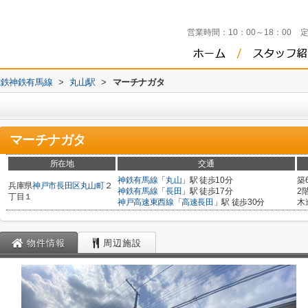
営業時間：
10：00～18：00
電鉄神鉄有馬線
>
丸山駅
>
マーチナガタ
マーチナガタ
所在地
交通
神鉄有馬線
「
丸山
」駅 徒歩10分
築
兵庫県
神戸市長田区
丸山町
２
神鉄有馬線
「
長田
」駅 徒歩17分
2
丁目１
神戸高速東西線
「
高速長田
」駅 徒歩30分
木
物件情報
周辺施設