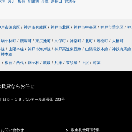
大開
湊川
板宿
新開地
兵庫
新長田
妙法寺
神戸市須磨区
/
神戸市兵庫区
/
神戸市北区
/
神戸市中央区
/
神戸市垂水区
/
神
駒ケ林町
/
腕塚町
/
東尻池町
/
久保町
/
神楽町
/
北町
/
若松町
/
大橋町
手線
/
山陽本線
/
神戸市海岸線
/
神戸高速東西線
/
山陽電鉄本線
/
神鉄有馬
阪神本線
田
/
板宿
/
西代
/
駒ヶ林
/
鷹取
/
兵庫
/
東須磨
/
上沢
/
苅藻
の賃貸ならお任せ
１丁目５－１９ パルテール新長田 203号
お問い合わせ
敷金礼金0円特集