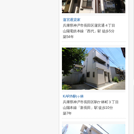
蓮宮通貸家
兵庫県神戸市長田区蓮宮通４丁目
山陽電鉄本線「西代」駅 徒歩5分
築54年
KARIN駒ヶ林
兵庫県神戸市長田区駒ケ林町３丁目
山陽本線「新長田」駅 徒歩10分
築7年