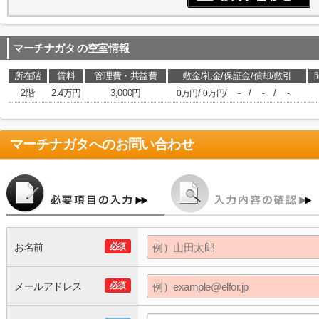
マーチナガタ
の空室情報
所在階
賃料
管理費・共益費
敷金/礼金/保証金/償却/敷引
2階
2.4万円
3,000円
/
/
/
/
0万円
0万円
-
-
-
マーチナガタ
へのお問い合わせ
お名前
必須
メールアドレス
必須