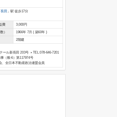
「
長田
」駅 徒歩17分
益費
3,000円
年数）
1966年 7月 ( 築60年 )
2階建
ール新長田 203号
TEL:078-646-7201
事（般-6）第117974号
会、全日本不動産政治連盟会員