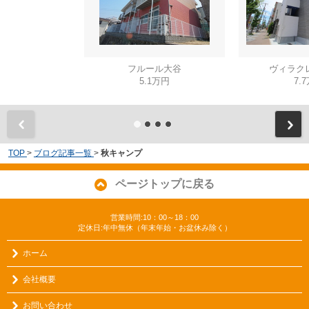
フルール大谷
ヴィラク
5.1万円
7.
TOP
>
ブログ記事一覧
>
秋キャンプ
ページトップに戻る
営業時間:10：00～18：00
定休日:年中無休（年末年始・お盆休み除く）
ホーム
会社概要
お問い合わせ