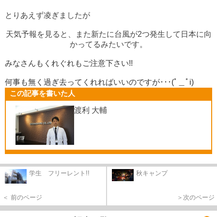
とりあえず凌ぎましたが
天気予報を見ると、また新たに台風が2つ発生して日本に向
かってるみたいです
。
みなさんもくれぐれもご注意下さい!!
何事も無く過ぎ去ってくれればいいのですが
･･･(ﾟ＿ﾟi)
この記事を書いた人
渡利 大輔
学生 フリーレント!!
秋キャンプ
＜ 前のページ
＞次のページ