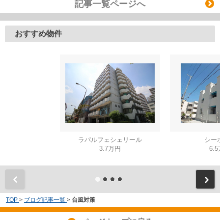
記事一覧ページへ
おすすめ物件
ラパルフェシェリール
シー
3.7万円
6.
TOP
>
ブログ記事一覧
>
台風対策