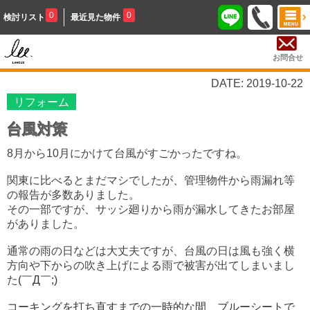
0
0
検討リスト
最近見た物件
お問合せ
DATE: 2019-10-22
リフォーム
台風対策
8月から10月にかけて台風がすごかったですね。
関東に比べるとまだマシでしたが、管理物件から雨漏れ等
の報告が多数ありました。
その一部ですが、サッシ廻りから雨が漏水してきたお部屋
がありました。
通常の雨の日などは大丈夫ですが、台風の日は風も強く横
方向や下からの吹き上げによる雨で被害が出てしまいまし
た
(￣Д￣;)
コーキングを打ち直すまでの一時的な間、ブルーシートで