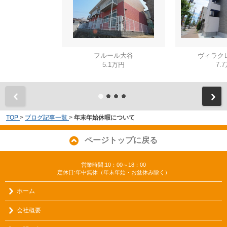
フルール大谷
ヴィラク
5.1万円
7.
TOP
>
ブログ記事一覧
>
年末年始休暇について
ページトップに戻る
営業時間:10：00～18：00
定休日:年中無休（年末年始・お盆休み除く）
ホーム
会社概要