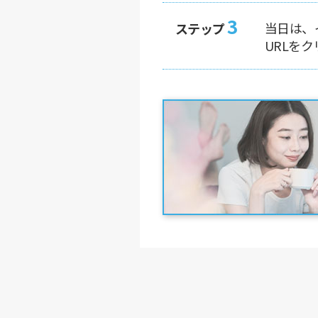
3
当日は、
ステップ
URLを