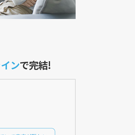
ライン
で完結!