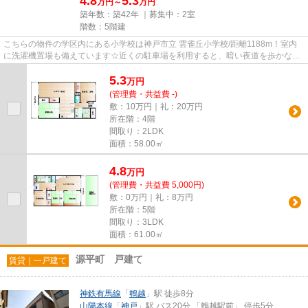
4.8
5.3
万円～
万円
築年数：築42年 ｜募集中：
2室
階数：5階建
こちらの物件の学区内にある小学校は神戸市立 雲雀丘小学校/距離1188m！室内
に洗濯機置場も備えています☆近くの駐車場を利用すると、暗い夜道を歩かなく
て良いです！お部屋の面積も58....
5.3
万
円
(管理費・共益費 -)
敷：10万円｜礼：20万円
所在階：4階
間取り：2LDK
面積：58.00㎡
4.8
万
円
(管理費・共益費 5,000円)
敷：0万円｜礼：8万円
所在階：5階
間取り：3LDK
面積：61.00㎡
源平町 戸建て
賃貸｜一戸建て
神鉄有馬線
「
鵯越
」駅 徒歩8分
山陽本線
「
神戸
」駅 バス20分 「鵯越駅前」 停歩5分