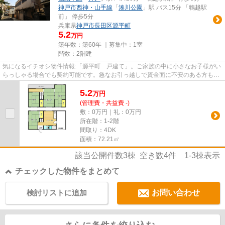
神戸市西神・山手線
「
湊川公園
」駅 バス15分 「鵯越駅
前」 停歩5分
兵庫県
神戸市長田区
源平町
5.2
万円
築年数：築60年 ｜募集中：
1室
階数：2階建
気になるイチオシ物件情報:「源平町 戸建て」。ご家族の中に小さなお子様がい
らっしゃる場合でも契約可能です。急なお引っ越しで資金面に不安のある方も安
心の、敷金ゼロ円物件。自転...
5.2
万
円
(管理費・共益費 -)
敷：0万円｜礼：0万円
所在階：1-2階
間取り：4DK
面積：72.21㎡
該当公開件数
3
棟 空き数
4
件
1-3
棟表示
チェックした物件をまとめて
検討リストに追加
お問い合わせ