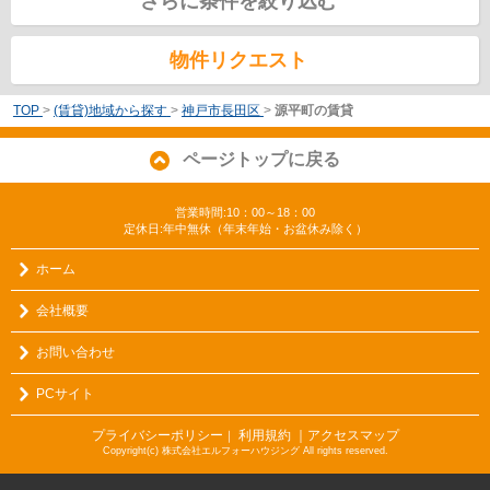
さらに条件を絞り込む
物件リクエスト
TOP
>
(賃貸)地域から探す
>
神戸市長田区
>
源平町の賃貸
ページトップに戻る
営業時間:10：00～18：00
定休日:年中無休（年末年始・お盆休み除く）
ホーム
会社概要
お問い合わせ
PCサイト
プライバシーポリシー
利用規約
｜アクセスマップ
｜
Copyright(c) 株式会社エルフォーハウジング All rights reserved.