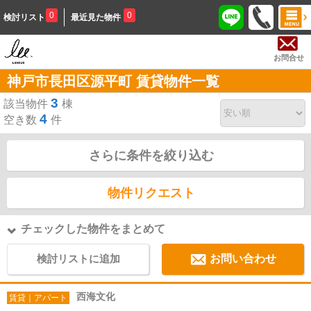
0
0
検討リスト
最近見た物件
お問合せ
神戸市長田区源平町 賃貸物件一覧
3
該当物件
棟
4
空き数
件
さらに条件を絞り込む
物件リクエスト
チェックした物件をまとめて
検討リストに追加
お問い合わせ
西海文化
賃貸｜アパート