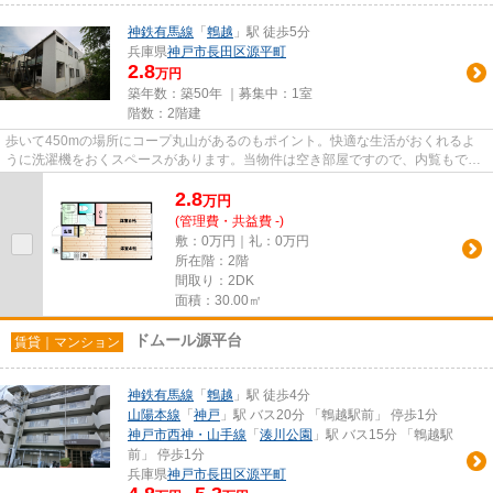
神鉄有馬線
「
鵯越
」駅 徒歩5分
兵庫県
神戸市長田区
源平町
2.8
万円
築年数：築50年 ｜募集中：
1室
階数：2階建
歩いて450mの場所にコープ丸山があるのもポイント。快適な生活がおくれるよ
うに洗濯機をおくスペースがあります。当物件は空き部屋ですので、内覧もでき
ます。設備にもこだわった造り...
2.8
万
円
(管理費・共益費 -)
敷：0万円｜礼：0万円
所在階：2階
間取り：2DK
面積：30.00㎡
ドムール源平台
賃貸｜マンション
神鉄有馬線
「
鵯越
」駅 徒歩4分
山陽本線
「
神戸
」駅 バス20分 「鵯越駅前」 停歩1分
神戸市西神・山手線
「
湊川公園
」駅 バス15分 「鵯越駅
前」 停歩1分
兵庫県
神戸市長田区
源平町